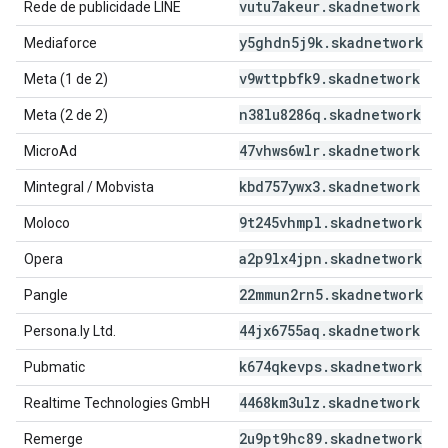
vutu7akeur
.
skadnetwork
Rede de publicidade LINE
y5ghdn5j9k
.
skadnetwork
Mediaforce
v9wttpbfk9
.
skadnetwork
Meta (1 de 2)
n38lu8286q
.
skadnetwork
Meta (2 de 2)
47vhws6wlr
.
skadnetwork
MicroAd
kbd757ywx3
.
skadnetwork
Mintegral / Mobvista
9t245vhmpl
.
skadnetwork
Moloco
a2p9lx4jpn
.
skadnetwork
Opera
22mmun2rn5
.
skadnetwork
Pangle
44jx6755aq
.
skadnetwork
Persona.ly Ltd.
k674qkevps
.
skadnetwork
Pubmatic
4468km3ulz
.
skadnetwork
Realtime Technologies GmbH
2u9pt9hc89
.
skadnetwork
Remerge