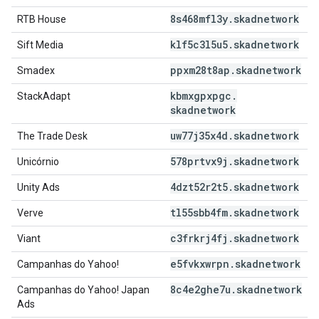
8s468mfl3y
.
skadnetwork
RTB House
klf5c3l5u5
.
skadnetwork
Sift Media
ppxm28t8ap
.
skadnetwork
Smadex
kbmxgpxpgc
.
StackAdapt
skadnetwork
uw77j35x4d
.
skadnetwork
The Trade Desk
578prtvx9j
.
skadnetwork
Unicórnio
4dzt52r2t5
.
skadnetwork
Unity Ads
tl55sbb4fm
.
skadnetwork
Verve
c3frkrj4fj
.
skadnetwork
Viant
e5fvkxwrpn
.
skadnetwork
Campanhas do Yahoo!
8c4e2ghe7u
.
skadnetwork
Campanhas do Yahoo! Japan
Ads