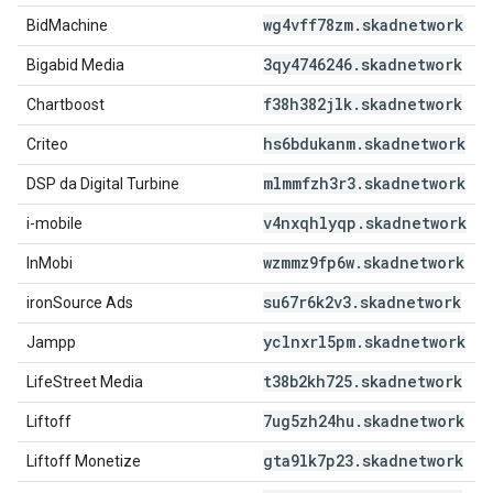
wg4vff78zm
.
skadnetwork
BidMachine
3qy4746246
.
skadnetwork
Bigabid Media
f38h382jlk
.
skadnetwork
Chartboost
hs6bdukanm
.
skadnetwork
Criteo
mlmmfzh3r3
.
skadnetwork
DSP da Digital Turbine
v4nxqhlyqp
.
skadnetwork
i-mobile
wzmmz9fp6w
.
skadnetwork
InMobi
su67r6k2v3
.
skadnetwork
ironSource Ads
yclnxrl5pm
.
skadnetwork
Jampp
t38b2kh725
.
skadnetwork
LifeStreet Media
7ug5zh24hu
.
skadnetwork
Liftoff
gta9lk7p23
.
skadnetwork
Liftoff Monetize