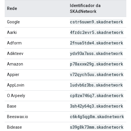
Identificador da
Rede
SKAdNetwork
cstr6suwn9
.
skadnetwork
Google
4fzdc2evr5
.
skadnetwork
Aarki
2fnua5tdw4
.
skadnetwork
Adform
ydx93a7ass
.
skadnetwork
Adikteev
p78axxw29g
.
skadnetwork
Amazon
v72qych5uu
.
skadnetwork
Appier
ludvb6z3bs
.
skadnetwork
AppLovin
cp8zw746q7
.
skadnetwork
O Arpeely
3sh42y64q3
.
skadnetwork
Base
c6k4g5qg8m
.
skadnetwork
Beeswax.io
s39g8k73mm
.
skadnetwork
Bidease