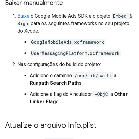
Baixar manualmente
Baixe
o
Google Mobile Ads SDK
e o objeto
Embed &
Sign
para os seguintes frameworks no seu projeto
do Xcode:
GoogleMobileAds.xcframework
UserMessagingPlatform.xcframework
Nas configurações do build do projeto:
Adicione o caminho
/usr/lib/swift
a
Runpath Search Paths
.
Adicione a flag do vinculador
-ObjC
a
Other
Linker Flags
.
Atualize o arquivo Info
.
plist