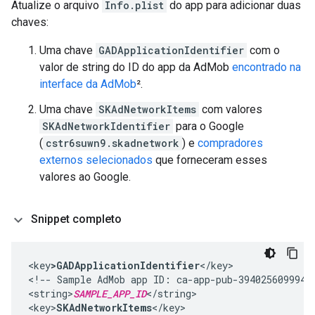
Atualize o arquivo
Info.plist
do app para adicionar duas
chaves:
Uma chave
GADApplicationIdentifier
com o
valor de string do ID do app da AdMob
encontrado na
interface da AdMob
².
Uma chave
SKAdNetworkItems
com valores
SKAdNetworkIdentifier
para o Google
(
cstr6suwn9.skadnetwork
) e
compradores
externos selecionados
que forneceram esses
valores ao Google.
Snippet completo
<key
>GADApplicationIdentifier
</key>

<!-- Sample AdMob app ID: ca-app-pub-39402560999425
<string>
SAMPLE_APP_ID
</string>

<key>
SKAdNetworkItems
</key>
