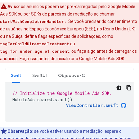
Aviso
:
os anúncios podem ser pré-carregados pelo
Google Mobile
Ads SDK
ou por SDKs de parceiros de mediação ao chamar
startWithCompletionHandler:
. Se você precisar do consentimento
de usuários no Espaço Econômico Europeu (EEE), no Reino Unido (UK)
ou na Suíça, defina flags específicas de solicitações, como
tagForChildDirectedTreatment
ou
tag_for_under_age_of_consent
, ou faça algo antes de carregar os
anúncios. Faça isso antes de inicializar o
Google Mobile Ads SDK
.
Swift
SwiftUI
Objective-C
// Initialize the Google Mobile Ads SDK.
MobileAds
.
shared
.
start
()
ViewController
.
swift
Observação
:
se você estiver usando a mediação, espere o
gerenciador de conclusão ser chamado antes de carregar anúncios