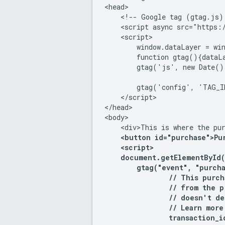
<head>

    <!-- Google tag (gtag.js) 
    <script async src="https:
    <script>

        window.dataLayer = win
        function gtag(){dataLa
        gtag('js', new Date())
        gtag('config', 'TAG_I
    </script>

</head>

<body>

    <div>This is where the pur
<button id="purchase">Pu
<script>

    document.getElementById(
        gtag("event", "purcha
                // This purch
                // from the p
                // doesn't de
                // Learn more
                transaction_id