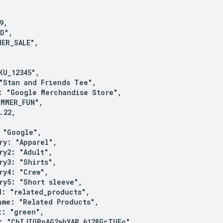
,

D",

ER_SALE",

U_12345",

"Stan and Friends Tee",

: "Google Merchandise Store",

MMER_FUN",

22,

 "Google",

ry: "Apparel",

ry2: "Adult",

ry3: "Shirts",

ry4: "Crew",

ry5: "Short sleeve",

d: "related_products",

ame: "Related Products",

: "green",

: "ChIJIQBpAG2ahYAR_6128GcTUEo",
