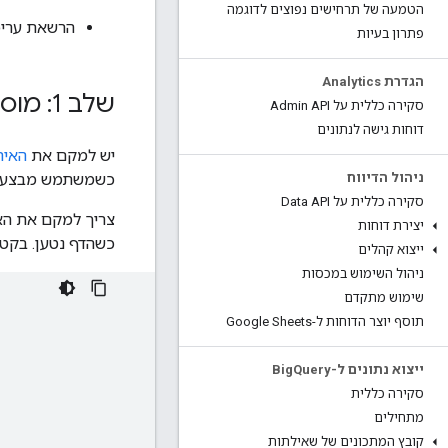
הטמעה של תרחישים נפוצים לדוגמה
הרשאת עריכה (או
פתרון בעיות
הגדרת Analytics
שלב 1: מוסיפים את האירוע לאתר
סקירה כללית על Admin API
דוחות גישה לנתונים
יש למקם את
האיר
כשמשתמש מבצע רכי
ניהול הדיווח
סקירה כללית על Data API
צריך למקם את הא
יצירת דוחות
כשהדף נטען. בקטע
ייצוא קהלים
ניהול השימוש במכסות
שימוש מתקדם
תוסף יוצר הדוחות ל-Google Sheets
ייצוא נתונים ל-Big
Query
סקירה כללית
מתחילים
קובץ המתכונים של שאילתות