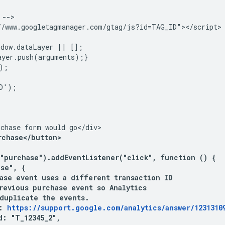
-->

//www.googletagmanager.com/gtag/js?id=TAG_ID"></script>

dow.dataLayer || [];

yer.push(arguments);}

;

D');

chase form would go</div>

rchase</button>
"purchase").addEventListener("click", function () {

se", {

ase event uses a different transaction ID

revious purchase event so Analytics

duplicate the events.

: 
https://support.google.com/analytics/answer/1231310
: "T_12345_2",
