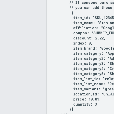
        // If someone purchas
        // you can add those 
         {

          item_id: "SKU_12345"
          item_name: "Stan an
          affiliation: "Googl
          coupon: "SUMMER_FUN
          discount: 2.22,

          index: 0,

          item_brand: "Google
          item_category: "App
          item_category2: "Ad
          item_category3: "Sh
          item_category4: "Cr
          item_category5: "Sh
          item_list_id: "rela
          item_list_name: "Re
          item_variant: "green
          location_id: "ChIJI
          price: 10.01,

          quantity: 3

        }]
