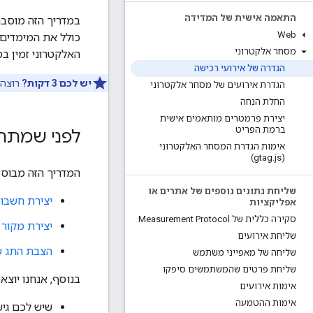
התאמה אישית של המדידה
במדריך הזה מוסבר
Web
מסחר אלקטרוני
האלקטרוני זמין 
הגדרה של אירועי רכישה
יש לכם 3 דקות?
רוצה לעזור
הגדרת אירועים של מסחר אלקטרוני
החלת הנחה
יצירת פרמטרים מותאמים אישית
ברמת הפריט
לפני שמתחי
אימות הגדרת המסחר האלקטרוני
.
js)
(gtag
המדריך הזה מבוס
שליחת נתונים נוספים של אתרים או
יצירת חשבון ונכס ב-s
אפליקציות
סקירה כללית של Measurement Protocol
יצירת מקור 
שליחת אירועים
הצבת התג של oogle Analytics
שליחה של מאפייני משתמש
שליחת פרטים שהמשתמשים סיפקו
בנוסף, אנחנו יוצא
אימות אירועים
אימות ההטמעה
שיש לכם גי