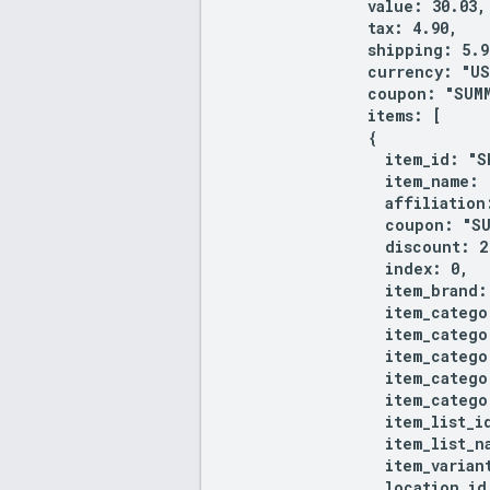
                value: 30.03,

                tax: 4.90,

                shipping: 5.99
                currency: "US
                coupon: "SUMM
                items: [

                {

                  item_id: "SK
                  item_name: 
                  affiliation
                  coupon: "SU
                  discount: 2.
                  index: 0,

                  item_brand:
                  item_catego
                  item_catego
                  item_catego
                  item_catego
                  item_catego
                  item_list_i
                  item_list_n
                  item_variant
                  location_id