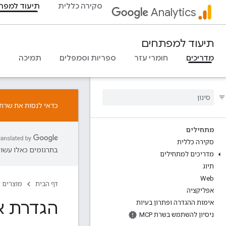
סקירה כללית
תיעוד למפת
Analytics
תיעוד למפתחים
מדריכים
חומרי עזר
ספריות וסמפלים
תמיכה
כדאי לנסות את שרת ה-MCP ל-Google Analytics. אפשר ל
מתחילים
סקירה כללית
בתרגומים כאלו עשויו
מדריכים למתחילים
תיוג
Web
דף הבית
מוצרים
אפליקציה
הגדרת אי
אימות ההגדרה ופתרון בעיות
ניסיון להשתמש בשרת MCP