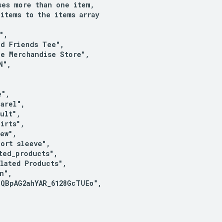
es more than one item,

items to the items array

,

d Friends Tee",

e Merchandise Store",

",

",

arel",

ult",

irts",

ew",

ort sleeve",

ted_products",

lated Products",

",

QBpAG2ahYAR_6128GcTUEo",
