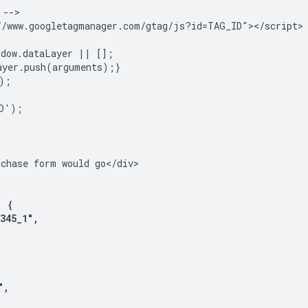
-->

//www.googletagmanager.com/gtag/js?id=TAG_ID"></script>

dow.dataLayer || [];

yer.push(arguments);}

;

D');

chase form would go</div>

 {

45_1",

,
