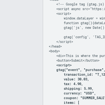
    <!-- Google tag (gtag.js) 
    <script async src="https:
    <script>

        window.dataLayer = win
        function gtag(){dataLa
        gtag('js', new Date())
        gtag('config', 'TAG_I
    </script>

</head>

<body>

    <div>This is where the pur
    <button>Submit</button>

<script>

    gtag("event", "purchase",
        transaction_id: "T_123
        value: 30.03,

        tax: 4.90,

        shipping: 5.99,

        currency: "USD",

        coupon: "SUMMER_SALE"
        items: [
