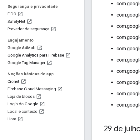
com.google
Segurança e privacidade
FIDO
com.google
Safety
Net
com.google
Provedor de segurança
com.google
Engajamento
Google Ad
Mob
com.google
Google Analytics para Firebase
com.google
Google Tag Manager
com.google
Noções básicas do app
Cronet
com.google
Firebase Cloud Messaging
com.google
Loja de blocos
Login do Google
com.google
Local e contexto
Hora
29 de julh