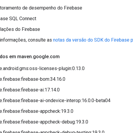
toramento de desempenho do Firebase
base SQL Connect
alações do Firebase
informações, consulte as
notas da versão do SDK do Firebase p
çados em maven
.
google
.
com
.android.gms:oss-licenses-plugin:0.13.0
.firebase:firebase-bom:34.16.0
.firebase:firebase-ai:17.14.0
.firebase:firebase-ai-ondevice-interop:16.0.0-beta04
.firebase:firebase-appcheck:19.3.0
.firebase:firebase-appcheck-debug:19.3.0
.firebase:firebase-appcheck-debug-testing:19.3.0