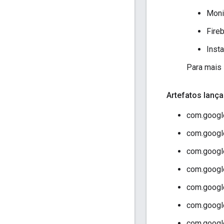
Moni
Fire
Inst
Para mais 
Artefatos lan
com.google
com.google
com.google
com.google
com.google
com.google
com.google