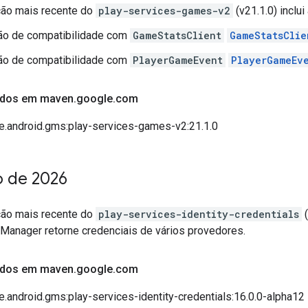
ção mais recente do
play-services-games-v2
(v21.1.0) inclu
ão de compatibilidade com
GameStatsClient
GameStatsClie
ão de compatibilidade com
PlayerGameEvent
PlayerGameEv
çados em maven
.
google
.
com
e.android.gms:play-services-games-v2:21.1.0
o de 2026
ção mais recente do
play-services-identity-credentials
(
 Manager retorne credenciais de vários provedores.
çados em maven
.
google
.
com
.android.gms:play-services-identity-credentials:16.0.0-alpha12