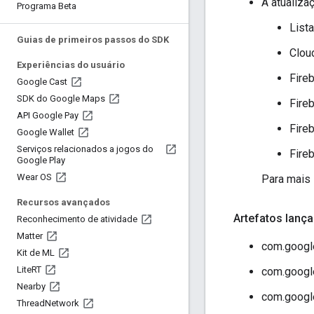
A atualiza
Programa Beta
List
Guias de primeiros passos do SDK
Clou
Experiências do usuário
Fire
Google Cast
SDK do Google Maps
Fire
API Google Pay
Fire
Google Wallet
Serviços relacionados a jogos do
Fire
Google Play
Wear OS
Para mais 
Recursos avançados
Artefatos lan
Reconhecimento de atividade
Matter
com.google
Kit de ML
Lite
RT
com.google
Nearby
com.google
Thread
Network