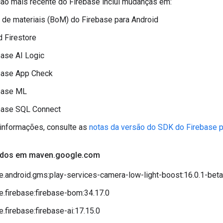
ção mais recente do Firebase inclui mudanças em:
a de materiais (BoM) do Firebase para Android
d Firestore
base AI Logic
base App Check
base ML
base SQL Connect
informações, consulte as
notas da versão do SDK do Firebase p
çados em maven
.
google
.
com
.android.gms:play-services-camera-low-light-boost:16.0.1-bet
.firebase:firebase-bom:34.17.0
.firebase:firebase-ai:17.15.0