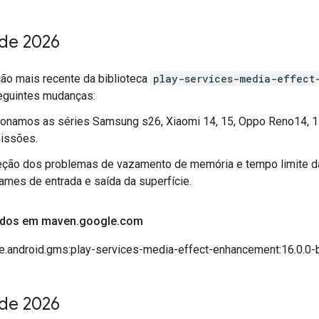
 de 2026
ção mais recente da biblioteca
play-services-media-effect
seguintes mudanças:
ionamos as séries Samsung s26, Xiaomi 14, 15, Oppo Reno14, 15
issões.
eção dos problemas de vazamento de memória e tempo limite 
rames de entrada e saída da superfície.
çados em maven
.
google
.
com
e.android.gms:play-services-media-effect-enhancement:16.0.0-
 de 2026