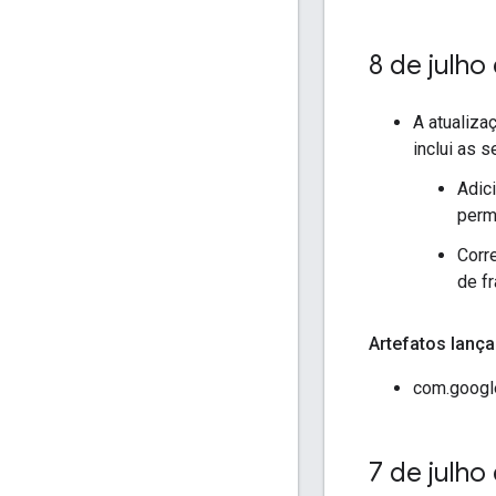
8 de julho
A atualiza
inclui as 
Adic
perm
Corr
de f
Artefatos lan
com.googl
7 de julho