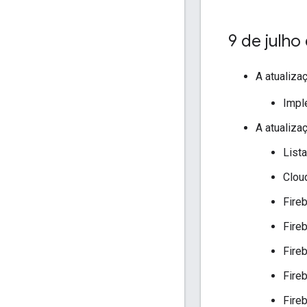
9 de julho
A atualiza
Impl
A atualiza
List
Clou
Fire
Fire
Fire
Fire
Fire