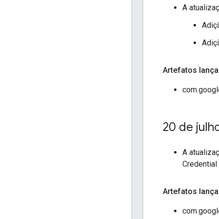
A atualiza
Adiç
Adiç
Artefatos lan
com.googl
20 de julh
A atualiza
Credential
Artefatos lan
com.google