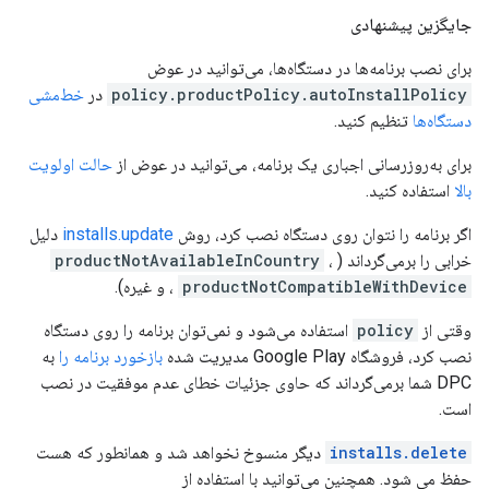
جایگزین پیشنهادی
برای نصب برنامه‌ها در دستگاه‌ها، می‌توانید در عوض
policy.productPolicy.autoInstallPolicy
در
خط‌مشی
دستگاه‌ها
تنظیم کنید.
برای به‌روزرسانی اجباری یک برنامه، می‌توانید در عوض از
حالت اولویت
بالا
استفاده کنید.
اگر برنامه را نتوان روی دستگاه نصب کرد، روش
installs.update
دلیل
خرابی را برمی‌گرداند (
،
productNotAvailableInCountry
productNotCompatibleWithDevice
، و غیره).
وقتی از
policy
استفاده می‌شود و نمی‌توان برنامه را روی دستگاه
نصب کرد، فروشگاه Google Play مدیریت شده
بازخورد برنامه را
به
DPC شما برمی‌گرداند که حاوی جزئیات خطای عدم موفقیت در نصب
است.
installs.delete
دیگر منسوخ نخواهد شد و همانطور که هست
حفظ می شود. همچنین می‌توانید با استفاده از