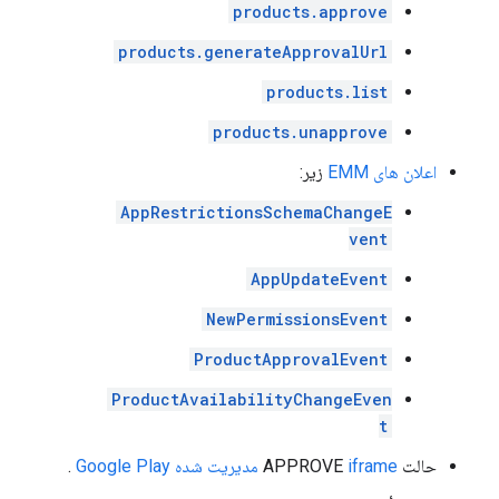
products.approve
products.generateApprovalUrl
products.list
products.unapprove
اعلان های EMM
زیر:
AppRestrictionsSchemaChangeE
vent
AppUpdateEvent
NewPermissionsEvent
ProductApprovalEvent
ProductAvailabilityChangeEven
t
حالت APPROVE
iframe مدیریت شده Google Play
.