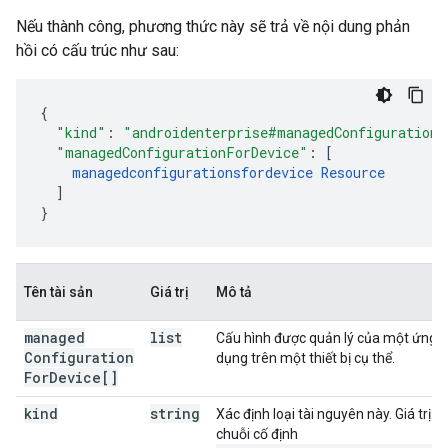
Nếu thành công, phương thức này sẽ trả về nội dung phản
hồi có cấu trúc như sau:
"kind"
:
"androidenterprise#managedConfigurations
"managedConfigurationForDevice"
:
[
managedconfigurationsfordevice
Resource
]
}
Tên tài sản
Giá trị
Mô tả
managed
list
Cấu hình được quản lý của một ứng
Configuration
dụng trên một thiết bị cụ thể.
For
Device[]
kind
string
Xác định loại tài nguyên này. Giá trị:
chuỗi cố định