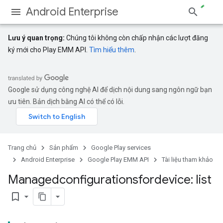
Android Enterprise
Lưu ý quan trọng:
Chúng tôi không còn chấp nhận các lượt đăng
ký mới cho Play EMM API.
Tìm hiểu thêm
.
Google sử dụng công nghệ AI để dịch nội dung sang ngôn ngữ bạn
ưu tiên. Bản dịch bằng AI có thể có lỗi.
Trang chủ
Sản phẩm
Google Play services
Android Enterprise
Google Play EMM API
Tài liệu tham khảo
Managedconfigurationsfordevice: list
bookmark_border