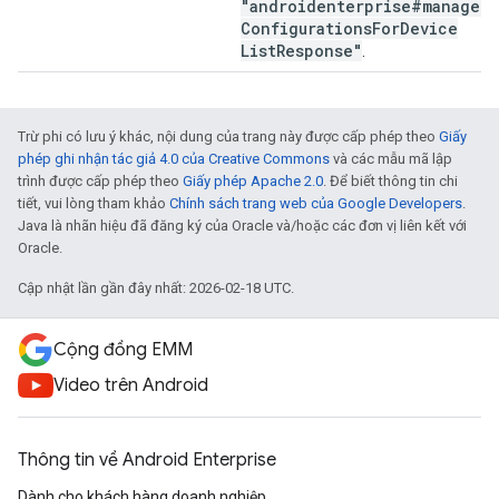
"androidenterprise#managed
Configurations
For
Device
List
Response"
.
Trừ phi có lưu ý khác, nội dung của trang này được cấp phép theo
Giấy
phép ghi nhận tác giả 4.0 của Creative Commons
và các mẫu mã lập
trình được cấp phép theo
Giấy phép Apache 2.0
. Để biết thông tin chi
tiết, vui lòng tham khảo
Chính sách trang web của Google Developers
.
Java là nhãn hiệu đã đăng ký của Oracle và/hoặc các đơn vị liên kết với
Oracle.
Cập nhật lần gần đây nhất: 2026-02-18 UTC.
Cộng đồng EMM
Video trên Android
Thông tin về Android Enterprise
Dành cho khách hàng doanh nghiệp