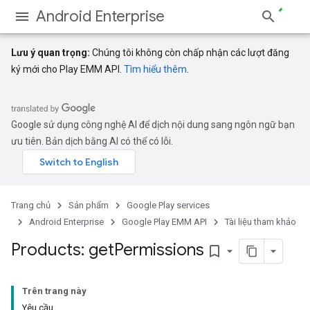
Android Enterprise
Lưu ý quan trọng:
Chúng tôi không còn chấp nhận các lượt đăng
ký mới cho Play EMM API.
Tìm hiểu thêm
.
Google sử dụng công nghệ AI để dịch nội dung sang ngôn ngữ bạn
ưu tiên. Bản dịch bằng AI có thể có lỗi.
Trang chủ
Sản phẩm
Google Play services
Android Enterprise
Google Play EMM API
Tài liệu tham khảo
Products: get
Permissions
bookmark_border
Trên trang này
Yêu cầu