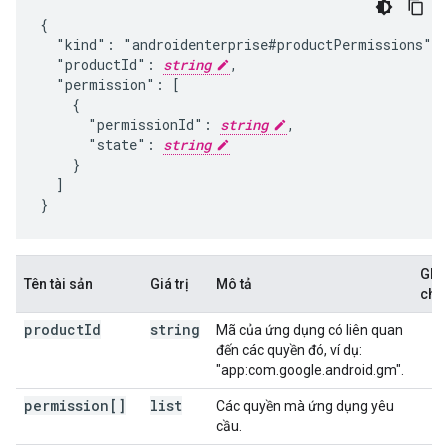
{

  "kind": "androidenterprise#productPermissions",

  "productId": 
string
,

  "permission": [

    {

      "permissionId": 
string
,

      "state": 
string
    }

  ]

}
Ghi
Tên tài sản
Giá trị
Mô tả
chú
product
Id
string
Mã của ứng dụng có liên quan
đến các quyền đó, ví dụ:
"app:com.google.android.gm".
permission[]
list
Các quyền mà ứng dụng yêu
cầu.