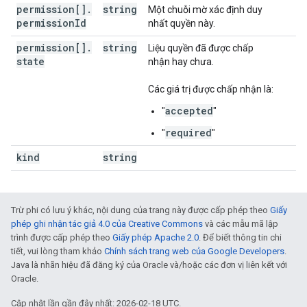
permission[]
.
string
Một chuỗi mờ xác định duy
permission
Id
nhất quyền này.
permission[]
.
string
Liệu quyền đã được chấp
state
nhận hay chưa.
Các giá trị được chấp nhận là:
accepted
"
"
required
"
"
kind
string
Trừ phi có lưu ý khác, nội dung của trang này được cấp phép theo
Giấy
phép ghi nhận tác giả 4.0 của Creative Commons
và các mẫu mã lập
trình được cấp phép theo
Giấy phép Apache 2.0
. Để biết thông tin chi
tiết, vui lòng tham khảo
Chính sách trang web của Google Developers
.
Java là nhãn hiệu đã đăng ký của Oracle và/hoặc các đơn vị liên kết với
Oracle.
Cập nhật lần gần đây nhất: 2026-02-18 UTC.