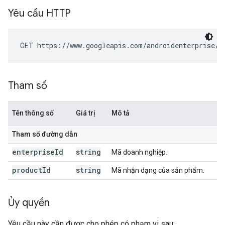
Yêu cầu HTTP
GET https://www.googleapis.com/androidenterprise/v
Tham số
Tên thông số
Giá trị
Mô tả
Tham số đường dẫn
enterprise
Id
string
Mã doanh nghiệp.
product
Id
string
Mã nhận dạng của sản phẩm.
Ủy quyền
Yêu cầu này cần được cho phép có phạm vi sau: