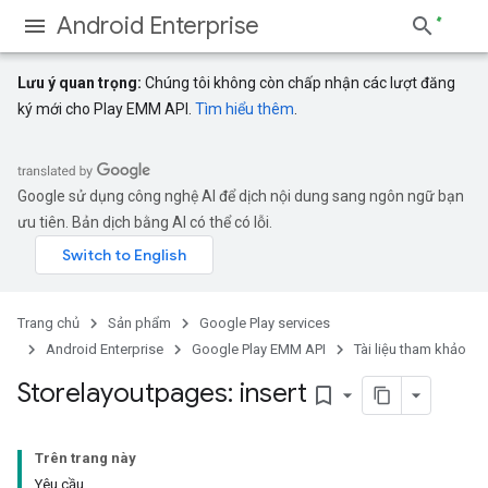
Android Enterprise
Lưu ý quan trọng:
Chúng tôi không còn chấp nhận các lượt đăng
ký mới cho Play EMM API.
Tìm hiểu thêm
.
Google sử dụng công nghệ AI để dịch nội dung sang ngôn ngữ bạn
ưu tiên. Bản dịch bằng AI có thể có lỗi.
Trang chủ
Sản phẩm
Google Play services
Android Enterprise
Google Play EMM API
Tài liệu tham khảo
Storelayoutpages: insert
bookmark_border
Trên trang này
Yêu cầu