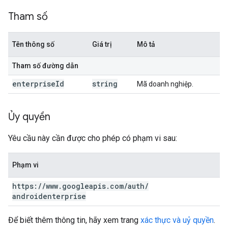
Tham số
Tên thông số
Giá trị
Mô tả
Tham số đường dẫn
enterprise
Id
string
Mã doanh nghiệp.
Ủy quyền
Yêu cầu này cần được cho phép có phạm vi sau:
Phạm vi
https:
/
/
www
.
googleapis
.
com
/
auth
/
androidenterprise
Để biết thêm thông tin, hãy xem trang
xác thực và uỷ quyền
.