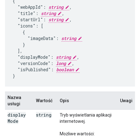
{

  "webAppId": 
string
,

  "title": 
string
,

  "startUrl": 
string
,

  "icons": [

    {

      "imageData": 
string
    }

  ],

  "displayMode": 
string
,

  "versionCode": 
long
,

  "isPublished": 
boolean
}
Nazwa
Wartość
Opis
Uwagi
usługi
display
string
Tryb wyświetlania aplikacji
Mode
internetowej.
Możliwe wartości: