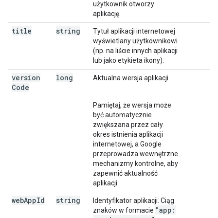
użytkownik otworzy
aplikację.
title
string
Tytuł aplikacji internetowej
wyświetlany użytkownikowi
(np. na liście innych aplikacji
lub jako etykieta ikony).
version
long
Aktualna wersja aplikacji.
Code
Pamiętaj, że wersja może
być automatycznie
zwiększana przez cały
okres istnienia aplikacji
internetowej, a Google
przeprowadza wewnętrzne
mechanizmy kontrolne, aby
zapewnić aktualność
aplikacji.
web
App
Id
string
Identyfikator aplikacji. Ciąg
"app:
znaków w formacie