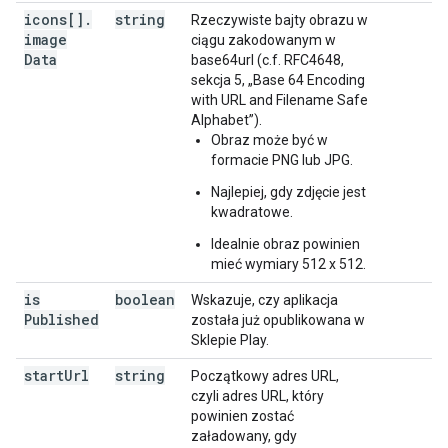
icons[]
.
string
Rzeczywiste bajty obrazu w
image
ciągu zakodowanym w
Data
base64url (c.f. RFC4648,
sekcja 5, „Base 64 Encoding
with URL and Filename Safe
Alphabet”).
Obraz może być w
formacie PNG lub JPG.
Najlepiej, gdy zdjęcie jest
kwadratowe.
Idealnie obraz powinien
mieć wymiary 512 x 512.
is
boolean
Wskazuje, czy aplikacja
Published
została już opublikowana w
Sklepie Play.
start
Url
string
Początkowy adres URL,
czyli adres URL, który
powinien zostać
załadowany, gdy