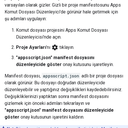
varsayılan olarak gizler. Gizli bir proje manifestosunu Apps
Komut Dosyası Düzenleyici'de görünür hale getirmek için
şu adımları uygulayın:
Komut dosyası projesini Apps Komut Dosyası
Düzenleyicisi'nde açın.
settings
Proje Ayarları
'nı
tıklayın.
"appsscript.json" manifest dosyasını
düzenleyicide göster
onay kutusunu işaretleyin.
Manifest dosyası,
appsscript.json
adlı bir proje dosyası
olarak görünür. Bu dosyayı doğrudan düzenleyicide
düzenleyebilir ve yaptığınız değişiklikleri kaydedebilirsiniz.
Değişikliklerinizi yaptıktan sonra manifest dosyasını
gizlemek için önceki adımları tekrarlayın ve
"appsscript.json" manifest dosyasını düzenleyicide
göster
onay kutusunun işaretini kaldırın.