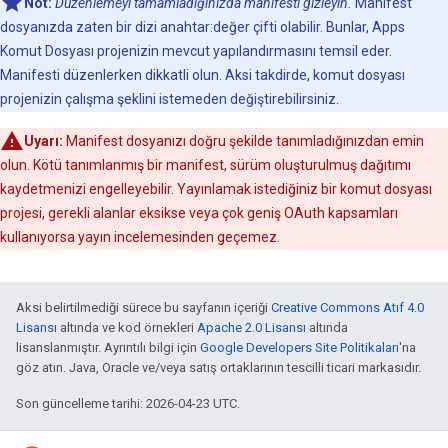
Not:
Düzenlemeyi tamamladığınızda manifesti gizleyin.
Manifest
dosyanızda zaten bir dizi anahtar:değer çifti olabilir. Bunlar, Apps
Komut Dosyası projenizin mevcut yapılandırmasını temsil eder.
Manifesti düzenlerken dikkatli olun. Aksi takdirde, komut dosyası
projenizin çalışma şeklini istemeden değiştirebilirsiniz.
Uyarı:
Manifest dosyanızı doğru şekilde tanımladığınızdan emin
olun. Kötü tanımlanmış bir manifest, sürüm oluşturulmuş dağıtımı
kaydetmenizi engelleyebilir. Yayınlamak istediğiniz bir komut dosyası
projesi, gerekli alanlar eksikse veya çok geniş OAuth kapsamları
kullanıyorsa yayın incelemesinden geçemez.
Aksi belirtilmediği sürece bu sayfanın içeriği
Creative Commons Atıf 4.0
Lisansı
altında ve kod örnekleri
Apache 2.0 Lisansı
altında
lisanslanmıştır. Ayrıntılı bilgi için
Google Developers Site Politikaları
'na
göz atın. Java, Oracle ve/veya satış ortaklarının tescilli ticari markasıdır.
Son güncelleme tarihi: 2026-04-23 UTC.