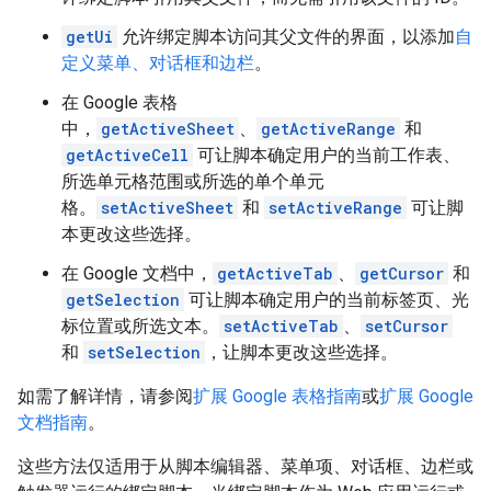
getUi
允许绑定脚本访问其父文件的界面，以添加
自
定义菜单、对话框和边栏
。
在 Google 表格
中，
getActiveSheet
、
getActiveRange
和
getActiveCell
可让脚本确定用户的当前工作表、
所选单元格范围或所选的单个单元
格。
setActiveSheet
和
setActiveRange
可让脚
本更改这些选择。
在 Google 文档中，
getActiveTab
、
getCursor
和
getSelection
可让脚本确定用户的当前标签页、光
标位置或所选文本。
setActiveTab
、
setCursor
和
setSelection
，让脚本更改这些选择。
如需了解详情，请参阅
扩展 Google 表格指南
或
扩展 Google
文档指南
。
这些方法仅适用于从脚本编辑器、菜单项、对话框、边栏或