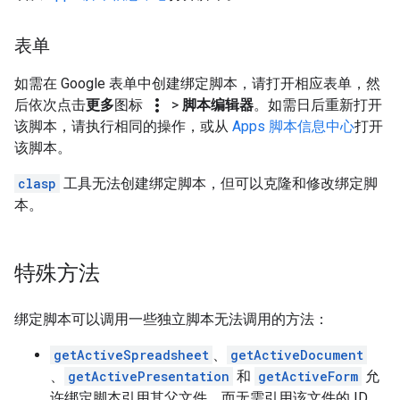
表单
如需在 Google 表单中创建绑定脚本，请打开相应表单，然
more_vert
后依次点击
更多
图标
>
脚本编辑器
。如需日后重新打开
该脚本，请执行相同的操作，或从
Apps 脚本信息中心
打开
该脚本。
clasp
工具无法创建绑定脚本，但可以克隆和修改绑定脚
本。
特殊方法
绑定脚本可以调用一些独立脚本无法调用的方法：
getActiveSpreadsheet
、
getActiveDocument
、
getActivePresentation
和
getActiveForm
允
许绑定脚本引用其父文件，而无需引用该文件的 ID。