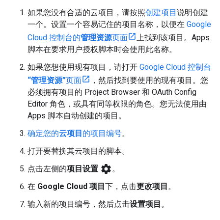
如果您没有合适的云项目，请按照
创建项目
说明创建
一个。设置一个容易记住的项目名称，以便在
Google
Cloud 控制台的
管理资源
页面
上找到该项目。Apps
脚本在要求用户授权脚本时会使用此名称。
如果您想使用现有项目，请打开
Google Cloud 控制台
“管理资源”
页面
，然后找到要使用的现有项目。您
必须拥有项目的 Project Browser 和 OAuth Config
Editor 角色，或具有同等权限的角色。您无法使用由
Apps 脚本自动创建的项目。
确定您的
云项目
的项目编号
。
打开要替换其云项目的脚本。
settings
点击左侧的
项目设置
。
在
Google Cloud 项目
下，点击
更改项目
。
输入新的项目编号，然后点击
设置项目
。