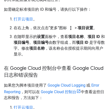
如需确定标准项目的 ID 和编号，请执行以下操作：
打开云项目
。
more_vert
在右上角，依次点击“更多”图标
>
项目设置
。
在随即显示的
设置
面板中，查看
项目名称
、
项目 ID
和
项目编号
。
项目编号
由数字组成，而
项目 ID
是字母数
字。修改
项目名称
，该名称会在授权提示期间向用户
显示。
在 Google Cloud 控制台中查看 Google Cloud
日志和错误报告
如果您为脚本项目使用了
Google Cloud Logging
或
Error
Reporting
，则可以在
Google Cloud 控制台
中查看这些日
志和报告，方法如下：
打开云项目
。