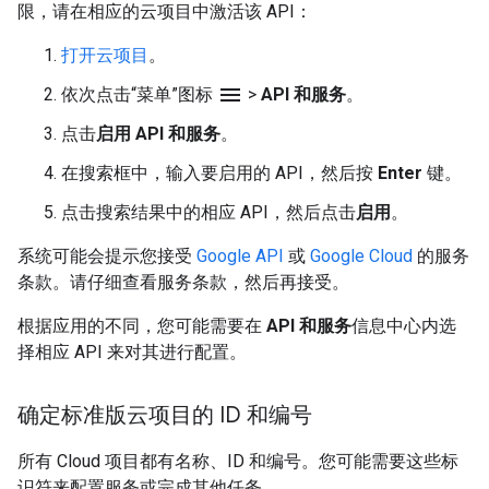
限，请在相应的云项目中激活该 API：
打开云项目
。
menu
依次点击“菜单”图标
>
API 和服务
。
点击
启用 API 和服务
。
在搜索框中，输入要启用的 API，然后按
Enter
键。
点击搜索结果中的相应 API，然后点击
启用
。
系统可能会提示您接受
Google API
或
Google Cloud
的服务
条款。请仔细查看服务条款，然后再接受。
根据应用的不同，您可能需要在
API 和服务
信息中心内选
择相应 API 来对其进行配置。
确定标准版云项目的 ID 和编号
所有 Cloud 项目都有名称、ID 和编号。您可能需要这些标
识符来配置服务或完成其他任务。