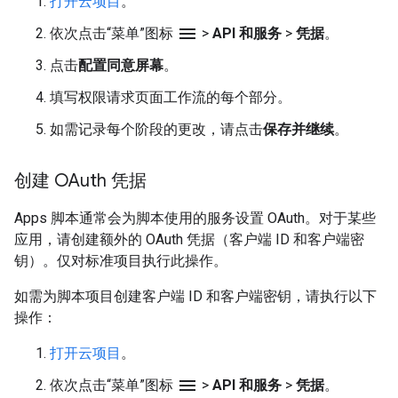
打开云项目
。
menu
依次点击“菜单”图标
>
API 和服务
>
凭据
。
点击
配置同意屏幕
。
填写权限请求页面工作流的每个部分。
如需记录每个阶段的更改，请点击
保存并继续
。
创建 OAuth 凭据
Apps 脚本通常会为脚本使用的服务设置 OAuth。对于某些
应用，请创建额外的 OAuth 凭据（客户端 ID 和客户端密
钥）。仅对标准项目执行此操作。
如需为脚本项目创建客户端 ID 和客户端密钥，请执行以下
操作：
打开云项目
。
menu
依次点击“菜单”图标
>
API 和服务
>
凭据
。