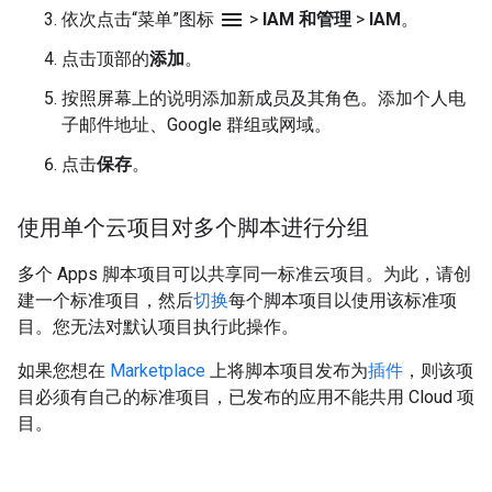
menu
依次点击“菜单”图标
>
IAM 和管理
>
IAM
。
点击顶部的
添加
。
按照屏幕上的说明添加新成员及其角色。添加个人电
子邮件地址、Google 群组或网域。
点击
保存
。
使用单个云项目对多个脚本进行分组
多个 Apps 脚本项目可以共享同一标准云项目。为此，请创
建一个标准项目，然后
切换
每个脚本项目以使用该标准项
目。您无法对默认项目执行此操作。
如果您想在
Marketplace
上将脚本项目发布为
插件
，则该项
目必须有自己的标准项目，已发布的应用不能共用 Cloud 项
目。