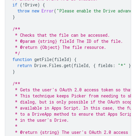
if
(
!
Drive
)
{
throw
new
Error
(
"Please enable the Drive advance
}
/**
 * Checks that the file can be accessed.
 * @param {string} fileId The ID of the file.
 * @return {Object} The file resource.
 */
function
getFile
(
fileId
)
{
return
Drive
.
Files
.
get
(
fileId
,
{
fields
:
"*"
})
}
/**
 * Gets the user's OAuth 2.0 access token so that 
 * This technique keeps Picker from needing to sho
 * dialog, but is only possible if the OAuth scope
 * available in Apps Script. In this case, the fun
 * to a DriveApp method to ensure that Apps Script
 * in the user's Drive.
 *
 * @return {string} The user's OAuth 2.0 access to