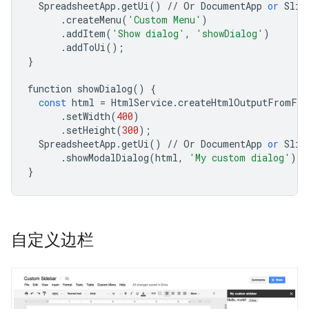
SpreadsheetApp
.
getUi
()
//
Or
DocumentApp
or
Slid
.
createMenu
(
'Custom Menu'
)
.
addItem
(
'Show dialog'
,
'showDialog'
)
.
addToUi
();
}
function
showDialog
()
{
const
html
=
HtmlService
.
createHtmlOutputFromFil
.
setWidth
(
400
)
.
setHeight
(
300
);
SpreadsheetApp
.
getUi
()
//
Or
DocumentApp
or
Slid
.
showModalDialog
(
html
,
'My custom dialog'
);
}
自定义边栏