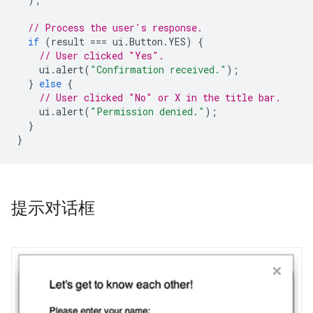
// Process the user's response.
if
(
result
===
ui
.
Button
.
YES
)
{
// User clicked "Yes".
ui
.
alert
(
"Confirmation received."
);
}
else
{
// User clicked "No" or X in the title bar.
ui
.
alert
(
"Permission denied."
);
}
}
提示对话框