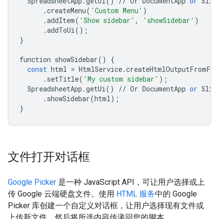
SpreadsheetApp
.
getUi
()
//
Or
DocumentApp
or
Slid
.
createMenu
(
'Custom Menu'
)
.
addItem
(
'Show sidebar'
,
'showSidebar'
)
.
addToUi
();
}
function
showSidebar
()
{
const
html
=
HtmlService
.
createHtmlOutputFromFil
.
setTitle
(
'My custom sidebar'
);
SpreadsheetApp
.
getUi
()
//
Or
DocumentApp
or
Slid
.
showSidebar
(
html
);
}
文件打开对话框
Google Picker
是一种 JavaScript API，可让用户选择或上
传 Google 云端硬盘文件。使用
HTML 服务
中的 Google
Picker 库创建一个自定义对话框，让用户选择现有文件或
上传新文件，然后将所选内容传递回您的脚本。