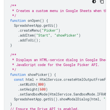
/**
 * Creates a custom menu in Google Sheets when the
 */
function
onOpen
()
{
SpreadsheetApp
.
getUi
()
.
createMenu
(
"Picker"
)
.
addItem
(
"Start"
,
"showPicker"
)
.
addToUi
();
}
/**
 * Displays an HTML-service dialog in Google Sheet
 * JavaScript code for the Google Picker API.
 */
function
showPicker
()
{
const
html
=
HtmlService
.
createHtmlOutputFromFil
.
setWidth
(
800
)
.
setHeight
(
600
)
.
setSandboxMode
(
HtmlService
.
SandboxMode
.
IFRAME
SpreadsheetApp
.
getUi
().
showModalDialog
(
html
,
"Se
}
// Ensure the Drive API is enabled.