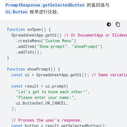
PromptResponse.getSelectedButton
的返回值与
Ui.Button
枚举进行比较。
function
onOpen
()
{
SpreadsheetApp
.
getUi
()
// Or DocumentApp or Slides
.
createMenu
(
"Custom Menu"
)
.
addItem
(
"Show prompt"
,
"showPrompt"
)
.
addToUi
();
}
function
showPrompt
()
{
const
ui
=
SpreadsheetApp
.
getUi
();
// Same variati
const
result
=
ui
.
prompt
(
"Let's get to know each other!"
,
"Please enter your name:"
,
ui
.
ButtonSet
.
OK_CANCEL
,
);
// Process the user's response.
const
button
=
result
.
getSelectedButton
();