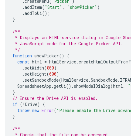
.
createMenu
(
"Picker"
)
.
addItem
(
"Start"
,
"showPicker"
)
.
addToUi
();
}
/**
 * Displays an HTML-service dialog in Google Sheet
 * JavaScript code for the Google Picker API.
 */
function
showPicker
()
{
const
html
=
HtmlService
.
createHtmlOutputFromFil
.
setWidth
(
800
)
.
setHeight
(
600
)
.
setSandboxMode
(
HtmlService
.
SandboxMode
.
IFRAME
SpreadsheetApp
.
getUi
().
showModalDialog
(
html
,
"Se
}
// Ensure the Drive API is enabled.
if
(
!
Drive
)
{
throw
new
Error
(
"Please enable the Drive advance
}
/**
 * Checks that the file can be accessed.