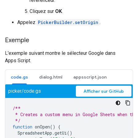
référenceur.
Cliquez sur
OK
.
Appelez
PickerBuilder.setOrigin
.
Exemple
L'exemple suivant montre le sélecteur Google dans
Apps Script.
code.gs
dialog.html
appsscript.json
picker/code.gs
Afficher sur GitHub
/**
 * Creates a custom menu in Google Sheets when the
 */
function
onOpen
()
{
SpreadsheetApp
.
getUi
()