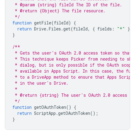
 * @param {string} fileId The ID of the file.
 * @return {Object} The file resource.
 */
function
getFile
(
fileId
)
{
return
Drive
.
Files
.
get
(
fileId
,
{
fields
:
"*"
})
}
/**
 * Gets the user's OAuth 2.0 access token so that 
 * This technique keeps Picker from needing to sho
 * dialog, but is only possible if the OAuth scope
 * available in Apps Script. In this case, the fun
 * to a DriveApp method to ensure that Apps Script
 * in the user's Drive.
 *
 * @return {string} The user's OAuth 2.0 access to
 */
function
getOAuthToken
()
{
return
ScriptApp
.
getOAuthToken
();
}