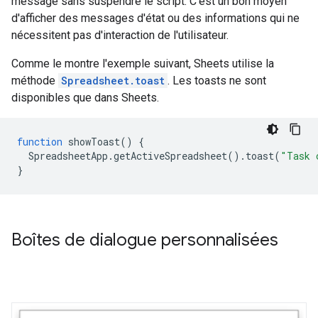
message sans suspendre le script. C'est un bon moyen
d'afficher des messages d'état ou des informations qui ne
nécessitent pas d'interaction de l'utilisateur.
Comme le montre l'exemple suivant, Sheets utilise la
méthode
Spreadsheet.toast
. Les toasts ne sont
disponibles que dans Sheets.
function
showToast
()
{
SpreadsheetApp
.
getActiveSpreadsheet
().
toast
(
"Task 
}
Boîtes de dialogue personnalisées