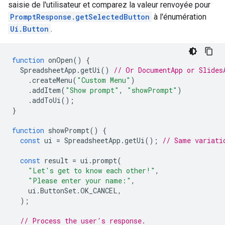
saisie de l'utilisateur et comparez la valeur renvoyée pour
PromptResponse.getSelectedButton
à l'énumération
Ui.Button
.
function
onOpen
()
{
SpreadsheetApp
.
getUi
()
// Or DocumentApp or Slides
.
createMenu
(
"Custom Menu"
)
.
addItem
(
"Show prompt"
,
"showPrompt"
)
.
addToUi
();
}
function
showPrompt
()
{
const
ui
=
SpreadsheetApp
.
getUi
();
// Same variati
const
result
=
ui
.
prompt
(
"Let's get to know each other!"
,
"Please enter your name:"
,
ui
.
ButtonSet
.
OK_CANCEL
,
);
// Process the user's response.