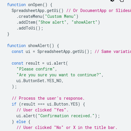
function
onOpen
()
{
SpreadsheetApp
.
getUi
()
// Or DocumentApp or Slides
.
createMenu
(
"Custom Menu"
)
.
addItem
(
"Show alert"
,
"showAlert"
)
.
addToUi
();
}
function
showAlert
()
{
const
ui
=
SpreadsheetApp
.
getUi
();
// Same variati
const
result
=
ui
.
alert
(
"Please confirm"
,
"Are you sure you want to continue?"
,
ui
.
ButtonSet
.
YES_NO
,
);
// Process the user's response.
if
(
result
===
ui
.
Button
.
YES
)
{
// User clicked "Yes".
ui
.
alert
(
"Confirmation received."
);
}
else
{
// User clicked "No" or X in the title bar.