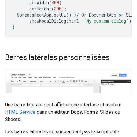
.
setWidth
(
400
)
.
setHeight
(
300
);
SpreadsheetApp
.
getUi
()
//
Or
DocumentApp
or
Slid
.
showModalDialog
(
html
,
'My custom dialog'
);
}
Barres latérales personnalisées
Une barre latérale peut afficher une interface utilisateur
HTML Service
dans un éditeur Docs, Forms, Slides ou
Sheets.
Les barres latérales ne suspendent
pas
le script côté