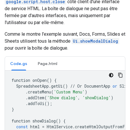
google.script.host.close
côté client d'une interface
de service HTML. La boîte de dialogue ne peut pas être
fermée par d'autres interfaces, mais uniquement par
l'utilisateur ou par elle-même.
Comme le montre l'exemple suivant, Docs, Forms, Slides et
Sheets utilisent tous la méthode
Ui.showModalDialog
pour ouvrir la boîte de dialogue.
Code.gs
Page.html
function
onOpen
()
{
SpreadsheetApp
.
getUi
()
//
Or
DocumentApp
or
Slid
.
createMenu
(
'Custom Menu'
)
.
addItem
(
'Show dialog'
,
'showDialog'
)
.
addToUi
();
}
function
showDialog
()
{
const
html
=
HtmlService
.
createHtmlOutputFromFil