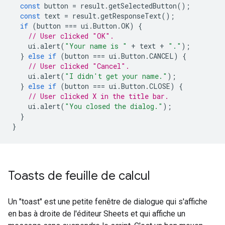
const
button
=
result
.
getSelectedButton
();
const
text
=
result
.
getResponseText
();
if
(
button
===
ui
.
Button
.
OK
)
{
// User clicked "OK".
ui
.
alert
(
"Your name is "
+
text
+
"."
);
}
else
if
(
button
===
ui
.
Button
.
CANCEL
)
{
// User clicked "Cancel".
ui
.
alert
(
"I didn't get your name."
);
}
else
if
(
button
===
ui
.
Button
.
CLOSE
)
{
// User clicked X in the title bar.
ui
.
alert
(
"You closed the dialog."
);
}
}
Toasts de feuille de calcul
Un "toast" est une petite fenêtre de dialogue qui s'affiche
en bas à droite de l'éditeur Sheets et qui affiche un