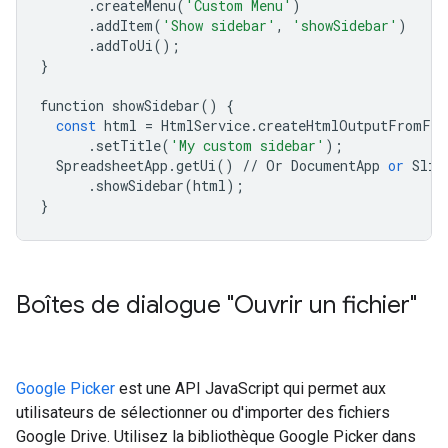
.
createMenu
(
'Custom Menu'
)
.
addItem
(
'Show sidebar'
,
'showSidebar'
)
.
addToUi
();
}
function
showSidebar
()
{
const
html
=
HtmlService
.
createHtmlOutputFromFil
.
setTitle
(
'My custom sidebar'
);
SpreadsheetApp
.
getUi
()
//
Or
DocumentApp
or
Slid
.
showSidebar
(
html
);
}
Boîtes de dialogue "Ouvrir un fichier"
Google Picker
est une API JavaScript qui permet aux
utilisateurs de sélectionner ou d'importer des fichiers
Google Drive. Utilisez la bibliothèque Google Picker dans