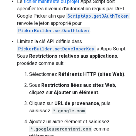
Le
fichier manifeste du projet
Apps Script doit
spécifier les niveaux d'autorisation requis par l'API
Google Picker afin que
ScriptApp.getOAuthToken
renvoie le jeton approprié pour
PickerBuilder.setOauthtoken
.
Limitez la clé API définie dans
PickerBuilder.setDeveloperKey
à Apps Script.
Sous
Restrictions relatives aux applications
,
procédez comme suit :
Sélectionnez
Référents HTTP (sites Web)
.
Sous
Restrictions liées aux sites Web
,
cliquez sur
Ajouter un élément
.
Cliquez sur
URL de provenance
, puis
saisissez
*.google.com
.
Ajoutez un autre élément et saisissez
*.googleusercontent.com
comme