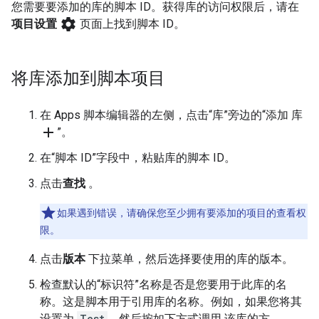
您需要要添加的库的脚本 ID。获得库的访问权限后，请在
settings
项目设置
页面上找到脚本 ID。
将库添加到脚本项目
在 Apps 脚本编辑器的左侧，点击“库”旁边的“添加 库
add
”。
在“脚本 ID”字段中，粘贴库的脚本 ID。
点击
查找
。
如果遇到错误，请确保您至少拥有要添加的项目的查看权
限。
点击
版本
下拉菜单，然后选择要使用的库的版本。
检查默认的“标识符”名称是否是您要用于此库的名
称。这是脚本用于引用库的名称。例如，如果您将其
设置为
Test
，然后按如下方式调用 该库的方