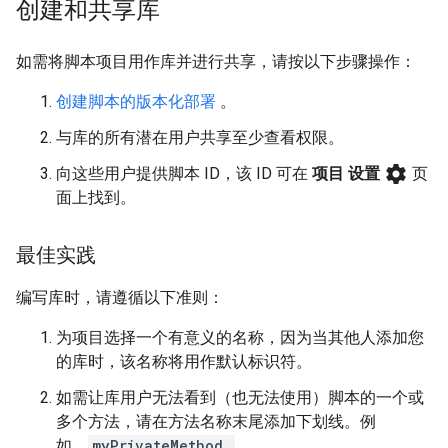
创建和共享库
如需将脚本项目用作库并进行共享，请按以下步骤操作：
创建脚本的版本化部署
。
与库的所有潜在用户共享至少查看权限。
settings
向这些用户提供脚本 ID，该 ID 可在
项目 设置
页
面上找到。
最佳实践
编写库时，请遵循以下准则：
为项目选择一个有意义的名称，因为当其他人添加您
的库时，该名称将用作默认标识符。
如需让库用户无法看到（也无法使用）脚本的一个或
多个方法，请在方法名称末尾添加下划线。例
如，
myPrivateMethod_
。