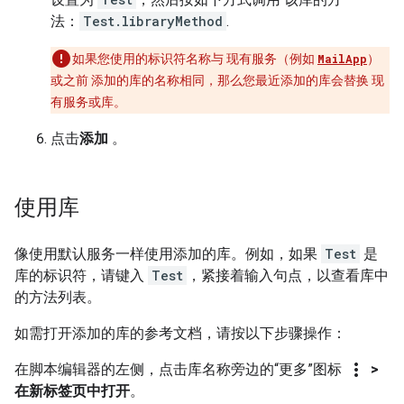
法：
Test.libraryMethod
.
如果您使用的标识符名称与 现有服务（例如
MailApp
）
或之前 添加的库的名称相同，那么您最近添加的库会替换 现
有服务或库。
点击
添加
。
使用库
像使用默认服务一样使用添加的库。例如，如果
Test
是
库的标识符，请键入
Test
，紧接着输入句点，以查看库中
的方法列表。
如需打开添加的库的参考文档，请按以下步骤操作：
more_vert
在脚本编辑器的左侧，点击库名称旁边的“更多”图标
>
在新标签页中打开
。