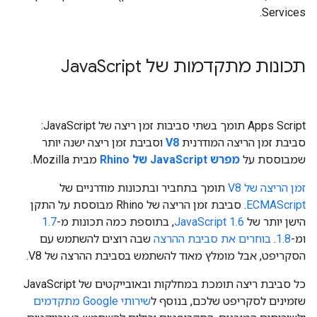
Services.
תכונות מתקדמות של Java
Script
‫Apps Script תומך בשתי סביבות זמן ריצה של JavaScript:
סביבת זמן הריצה המודרנית
V8
וסביבת זמן ריצה ישנה יותר
שמבוססת על
מפרש JavaScript של Rhino
מבית Mozilla.
זמן הריצה של V8
תומך בתחביר ובתכונות מודרניים של
ECMAScript
. סביבת זמן הריצה של Rhino מבוססת על התקן
הישן יותר של
JavaScript 1.6
, בתוספת כמה תכונות מ-
1.7
ומ-
1.8
.
בוחרים את סביבת ההרצה
שבה רוצים להשתמש עם
הסקריפט, אבל מומלץ מאוד להשתמש בסביבת ההרצה של V8.
כל סביבת ריצה תומכת במחלקות ובאובייקטים של JavaScript
שזמינים לסקריפט שלכם, בנוסף ל
שירותי Google מתקדמים