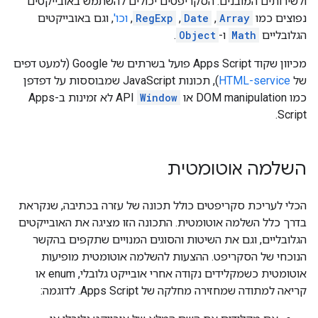
ולשירותים המובנים. הסקריפטים יכולים להשתמש באובייקטים
נפוצים כמו
Array
,‏
Date
,‏
RegExp
,‏
וכו'
, וגם באובייקטים
הגלובליים
Math
ו-
Object
.
מכיוון שקוד Apps Script פועל בשרתים של Google (למעט דפים
של
HTML-service
), תכונות JavaScript שמבוססות על דפדפן
כמו DOM manipulation או
Window
API לא זמינות ב-Apps
Script.
השלמה אוטומטית
הכלי לעריכת סקריפטים כולל תכונה של עזרה בכתיבה, שנקראת
בדרך כלל השלמה אוטומטית. התכונה הזו מציגה את האובייקטים
הגלובליים, וגם את השיטות והסוגים המנויים שתקפים בהקשר
הנוכחי של הסקריפט. ההצעות להשלמה אוטומטית מופיעות
אוטומטית כשמקלידים נקודה אחרי אובייקט גלובלי, enum או
קריאה למתודה שמחזירה מחלקה של Apps Script. לדוגמה: