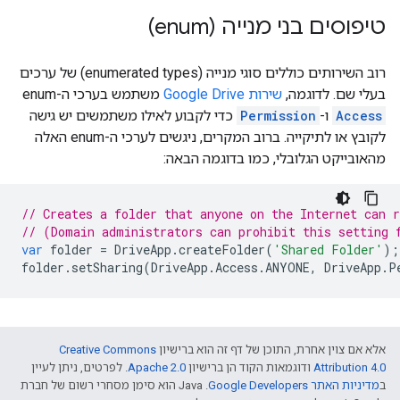
טיפוסים בני מנייה (enum)
רוב השירותים כוללים סוגי מנייה (enumerated types) של ערכים
בעלי שם. לדוגמה,
שירות Google Drive
משתמש בערכי ה-enum‏
Access
ו-
Permission
כדי לקבוע לאילו משתמשים יש גישה
לקובץ או לתיקייה. ברוב המקרים, ניגשים לערכי ה-enum האלה
מהאובייקט הגלובלי, כמו בדוגמה הבאה:
// Creates a folder that anyone on the Internet can 
// (Domain administrators can prohibit this setting 
var
folder
=
DriveApp
.
createFolder
(
'Shared Folder'
);
folder
.
setSharing
(
DriveApp
.
Access
.
ANYONE
,
DriveApp
.
P
אלא אם צוין אחרת, התוכן של דף זה הוא ברישיון
Creative Commons
Attribution 4.0
ודוגמאות הקוד הן ברישיון
Apache 2.0
. לפרטים, ניתן לעיין
ב
מדיניות האתר Google Developers‏
.‏ Java הוא סימן מסחרי רשום של חברת