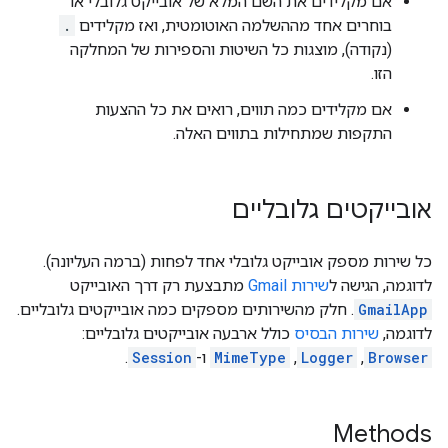
אם מקלידים את השם המלא של אובייקט גלובלי או
בוחרים אחד מההשלמה האוטומטית, ואז מקלידים
.
(נקודה), מוצגות כל השיטות והספירות של המחלקה
הזו.
אם מקלידים כמה תווים, רואים את כל ההצעות
התקפות שמתחילות בתווים האלה.
אובייקטים גלובליים
כל שירות מספק אובייקט גלובלי אחד לפחות (ברמה העליונה).
לדוגמה, הגישה ל
שירות Gmail
מתבצעת רק דרך האובייקט
GmailApp
. חלק מהשירותים מספקים כמה אובייקטים גלובליים.
לדוגמה,
שירות הבסיס
כולל ארבעה אובייקטים גלובליים:
Browser
,‏
Logger
,‏
MimeType
ו-
Session
.
Methods