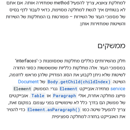
למחלקת צאצא, צריך להפעיל method שמחזירה אותה. אם אתם
לא בטוחים איך לגשת למחלקה מסוימת, כדאי לעבור לדף בסיס
של מסמכי העזר של השירות – מפורטות בו המחלקות של השירות
והשיטות שמחזירות אותן.
ממשקים
חלק מהשירותים כוללים מחלקות שמסומנות כ-'interfaces'
במסמכי העזר. אלה מחלקות כלליות שמשמשות כסוגי החזרה
לשיטות שלא ניתן לקבוע את הסוג המדויק שלהן מראש. לדוגמה,
השיטה
Body.getChild(childIndex)
של
Document
service
מחזירה אובייקט
Element
גנרי. הממשק
Element
מייצג מחלקה אחרת, אולי
Paragraph
או
Table
. אובייקטים
של ממשק הם בדרך כלל לא שימושיים בפני עצמם. במקום זאת,
צריך להפעיל שיטה כמו
Element.asParagraph()
כדי להמיר
את האובייקט בחזרה למחלקה ספציפית.