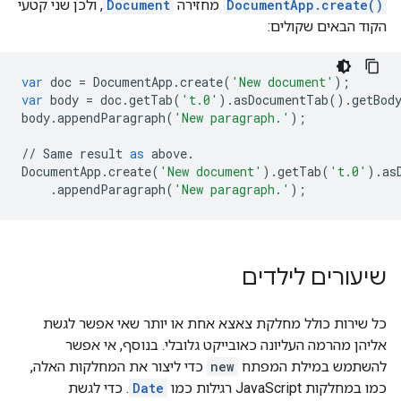
DocumentApp.create()
מחזירה
Document
, ולכן שני קטעי
הקוד הבאים שקולים:
var
doc
=
DocumentApp
.
create
(
'New document'
);
var
body
=
doc
.
getTab
(
't.0'
)
.
asDocumentTab
()
.
getBod
body
.
appendParagraph
(
'New paragraph.'
);
//
Same
result
as
above
.
DocumentApp
.
create
(
'New document'
)
.
getTab
(
't.0'
)
.
as
.
appendParagraph
(
'New paragraph.'
);
שיעורים לילדים
כל שירות כולל מחלקת צאצא אחת או יותר שאי אפשר לגשת
אליהן מהרמה העליונה כאובייקט גלובלי. בנוסף, אי אפשר
להשתמש במילת המפתח
new
כדי ליצור את המחלקות האלה,
כמו במחלקות JavaScript רגילות כמו
Date
. כדי לגשת