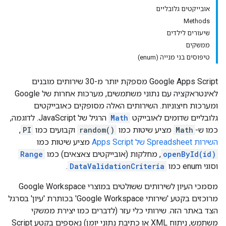
אובייקטים גלובליים
Methods
שיעורים לילדים
ממשקים
טיפוסים בני מנייה (enum)
‫Google Apps Script מספקת יותר מ-30 שירותים מובנים
לאינטראקציה עם נתוני משתמשים, מערכות אחרות של Google
ומערכות חיצוניות. השירותים האלה מסופקים כאובייקטים
גלובליים שדומים לאובייקט
Math
הרגיל של JavaScript. לדוגמה,
כמו ש-
Math
מציע שיטות כמו
random()
וקבועים כמו
PI
,
השירות Spreadsheet של Apps Script
מציע שיטות כמו
openById(id)
, מחלקות (אובייקטים צאצאים) כמו
Range
וסוגי enum כמו
DataValidationCriteria
.
מסמכי העיון לשירותים ששולטים במוצרי Google Workspace
מרוכזים בקטע 'שירותי Google Workspace' בכותרת 'עיון' בסרגל
הצד באתר הזה. שירותי כלי עזר (לדברים כמו יצירת ממשקי
משתמש, ניתוח XML או כתיבת נתוני יומן) נאספים בקטע Script