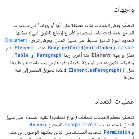
واجهات
تتضمّن بعض الخدمات فئات مصنّفة على أنّها "واجهات" في مستندات
المرجع. هذه فئات عامة تُستخدَم كأنواع إرجاع للطُرق التي لا يمكنها
تحديد النوع الدقيق مسبقًا. على سبيل المثال، يعرض الإجراء
Document
service
Body.getChild(childIndex)
عنصر
Element
عام.
تمثّل واجهة
Element
فئة أخرى، ربما
Paragraph
أو
Table
.
ونادرًا ما تكون عناصر الواجهة مفيدة بمفردها، بل يجب استدعاء طريقة
مثل
Element.asParagraph()
لإعادة تحويل العنصر إلى فئة
معيّنة.
عمليات التعداد
تتضمّن معظم الخدمات تعدادات (أنواع تعدادية) للقيم المسماة. على سبيل
المثال، تستخدم
خدمة Google Drive
القيمتين
Access
و
Permission
لتحديد المستخدمين الذين يمكنهم الوصول إلى ملف