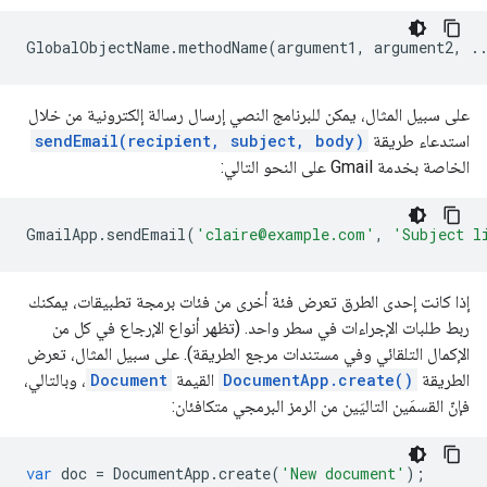
على سبيل المثال، يمكن للبرنامج النصي إرسال رسالة إلكترونية من خلال
استدعاء طريقة
sendEmail(recipient, subject, body)
الخاصة بخدمة Gmail على النحو التالي:
GmailApp
.
sendEmail
(
'claire@example.com'
,
'Subject l
إذا كانت إحدى الطرق تعرض فئة أخرى من فئات برمجة تطبيقات، يمكنك
ربط طلبات الإجراءات في سطر واحد. (تظهر أنواع الإرجاع في كل من
الإكمال التلقائي وفي مستندات مرجع الطريقة). على سبيل المثال، تعرض
الطريقة
DocumentApp.create()
القيمة
Document
، وبالتالي،
فإنّ القسمَين التاليَين من الرمز البرمجي متكافئان:
var
doc
=
DocumentApp
.
create
(
'New document'
);