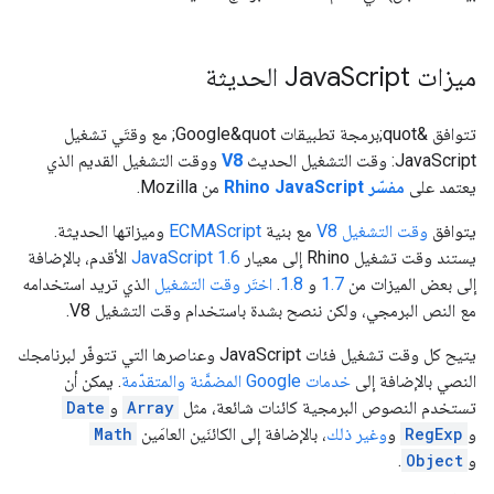
ميزات Java
Script الحديثة
تتوافق &quot;برمجة تطبيقات Google&quot; مع وقتَي تشغيل
JavaScript: وقت التشغيل الحديث
V8
ووقت التشغيل القديم الذي
يعتمد على
مفسّر Rhino JavaScript
من Mozilla.
يتوافق
وقت التشغيل V8
مع بنية
ECMAScript
وميزاتها الحديثة.
يستند وقت تشغيل Rhino إلى معيار
JavaScript 1.6
الأقدم، بالإضافة
إلى بعض الميزات من
1.7
و
1.8
.
اختَر وقت التشغيل
الذي تريد استخدامه
مع النص البرمجي، ولكن ننصح بشدة باستخدام وقت التشغيل V8.
يتيح كل وقت تشغيل فئات JavaScript وعناصرها التي تتوفّر لبرنامجك
النصي بالإضافة إلى
خدمات Google المضمَّنة والمتقدّمة
. يمكن أن
تستخدم النصوص البرمجية كائنات شائعة، مثل
Array
و
Date
و
RegExp
و
وغير ذلك
، بالإضافة إلى الكائنَين العامَين
Math
و
Object
.