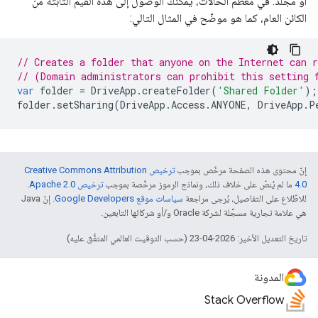
أو مجلد. في معظم الحالات، يمكنك الوصول إلى هذه القيم الثابتة من
الكائن العام، كما هو موضّح في المثال التالي:
// Creates a folder that anyone on the Internet can 
// (Domain administrators can prohibit this setting 
var
folder
=
DriveApp
.
createFolder
(
'Shared Folder'
);
folder
.
setSharing
(
DriveApp
.
Access
.
ANYONE
,
DriveApp
.
P
إنّ محتوى هذه الصفحة مرخّص بموجب
ترخيص Creative Commons Attribution
4.0‏
ما لم يُنصّ على خلاف ذلك، ونماذج الرموز مرخّصة بموجب
ترخيص Apache 2.0‏
.
للاطّلاع على التفاصيل، يُرجى مراجعة
سياسات موقع Google Developers‏
. إنّ Java
هي علامة تجارية مسجَّلة لشركة Oracle و/أو شركائها التابعين.
تاريخ التعديل الأخير: 2026-04-23 (حسب التوقيت العالمي المتفَّق عليه)
المدونة
Stack Overflow