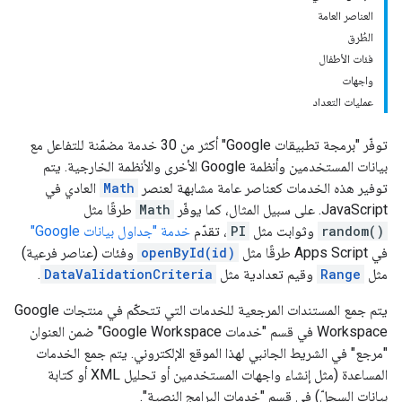
العناصر العامة
الطُرق
فئات الأطفال
واجهات
عمليات التعداد
توفّر "برمجة تطبيقات Google" أكثر من 30 خدمة مضمّنة للتفاعل مع
بيانات المستخدمين وأنظمة Google الأخرى والأنظمة الخارجية. يتم
توفير هذه الخدمات كعناصر عامة مشابهة لعنصر
Math
العادي في
JavaScript. على سبيل المثال، كما يوفّر
Math
طرقًا مثل
random()
وثوابت مثل
PI
، تقدّم
خدمة "جداول بيانات Google"
في Apps Script طرقًا مثل
openById(id)
وفئات (عناصر فرعية)
مثل
Range
وقيم تعدادية مثل
DataValidationCriteria
.
يتم جمع المستندات المرجعية للخدمات التي تتحكّم في منتجات Google
Workspace في قسم "خدمات Google Workspace" ضمن العنوان
"مرجع" في الشريط الجانبي لهذا الموقع الإلكتروني. يتم جمع الخدمات
المساعدة (مثل إنشاء واجهات المستخدمين أو تحليل XML أو كتابة
بيانات السجلّ) في قسم "خدمات البرامج النصية".