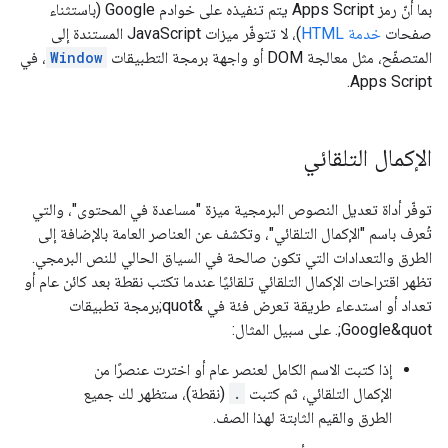
بما أنّ رمز Apps Script يتم تنفيذه على خوادم Google (باستثناء
صفحات
خدمة HTML
)، لا تتوفّر ميزات JavaScript المستندة إلى
المتصفّح، مثل معالجة DOM أو واجهة برمجة التطبيقات
Window
، في
Apps Script.
الإكمال التلقائي
توفّر أداة تعديل النصوص البرمجية ميزة "مساعدة في المحتوى"، والتي
تُعرف باسم "الإكمال التلقائي"، وتكشف عن العناصر العامة بالإضافة إلى
الطرق والتعدادات التي تكون صالحة في السياق الحالي للنص البرمجي.
تظهر اقتراحات الإكمال التلقائي تلقائيًا عندما تكتب نقطة بعد كائن عام أو
تعداد أو استدعاء طريقة تعرض فئة في &quot;برمجة تطبيقات
Google&quot;. على سبيل المثال:
إذا كتبت الاسم الكامل لعنصر عام أو اخترت عنصرًا من
الإكمال التلقائي، ثم كتبت
.
(نقطة)، ستظهر لك جميع
الطرق والقيم الثابتة لهذا الصف.