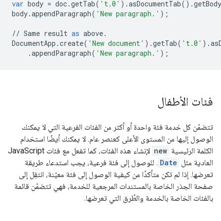
var
body
=
doc
.
getTab
(
't.0'
)
.
asDocumentTab
()
.
getBod
body
.
appendParagraph
(
'New paragraph.'
);
//
Same
result
as
above
.
DocumentApp
.
create
(
'New document'
)
.
getTab
(
't.0'
)
.
as
.
appendParagraph
(
'New paragraph.'
);
فئات الأطفال
تتضمّن كل خدمة فئة واحدة أو أكثر من الفئات الفرعية التي لا يمكنك
الوصول إليها من المستوى الأعلى كعنصر عام. لا يمكنك أيضًا استخدام
الكلمة الرئيسية
new
لإنشاء هذه الفئات، كما تفعل مع فئات JavaScript
العادية مثل
Date
. للوصول إلى فئة فرعية، يجب استدعاء طريقة
تعرضها. إذا لم تكن متأكدًا من كيفية الوصول إلى فئة معيّنة، انتقِل إلى
صفحة الجذر الخاصة بالمستندات المرجعية للخدمة، فهي تتضمّن قائمة
بالفئات الخاصة بالخدمة والطُرق التي تعرضها.