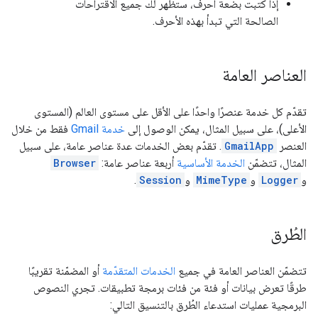
إذا كتبت بضعة أحرف، ستظهر لك جميع الاقتراحات
الصالحة التي تبدأ بهذه الأحرف.
العناصر العامة
تقدّم كل خدمة عنصرًا واحدًا على الأقل على مستوى العالم (المستوى
الأعلى)، على سبيل المثال، يمكن الوصول إلى
خدمة Gmail
فقط من خلال
العنصر
GmailApp
. تقدّم بعض الخدمات عدة عناصر عامة، على سبيل
المثال، تتضمّن
الخدمة الأساسية
أربعة عناصر عامة:
Browser
و
Logger
و
MimeType
و
Session
.
الطُرق
تتضمّن العناصر العامة في جميع
الخدمات المتقدّمة
أو المضمّنة تقريبًا
طرقًا تعرض بيانات أو فئة من فئات برمجة تطبيقات. تجري النصوص
البرمجية عمليات استدعاء الطُرق بالتنسيق التالي: