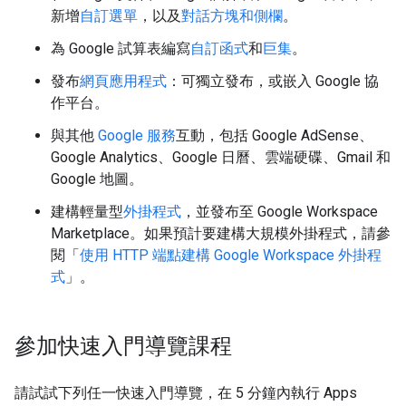
新增
自訂選單
，以及
對話方塊和側欄
。
為 Google 試算表編寫
自訂函式
和
巨集
。
發布
網頁應用程式
：可獨立發布，或嵌入 Google 協
作平台。
與其他
Google 服務
互動，包括 Google AdSense、
Google Analytics、Google 日曆、雲端硬碟、Gmail 和
Google 地圖。
建構輕量型
外掛程式
，並發布至 Google Workspace
Marketplace。如果預計要建構大規模外掛程式，請參
閱「
使用 HTTP 端點建構 Google Workspace 外掛程
式
」。
參加快速入門導覽課程
請試試下列任一快速入門導覽，在 5 分鐘內執行 Apps