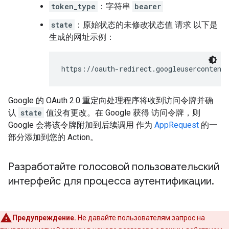
token_type
：字符串
bearer
state
：原始状态的未修改状态值 请求 以下是
生成的网址示例：
https://oauth-redirect.googleusercontent
Google 的 OAuth 2.0 重定向处理程序将收到访问令牌并确
认
state
值没有更改。在 Google 获得 访问令牌，则
Google 会将该令牌附加到后续调用 作为
AppRequest
的一
部分添加到您的 Action。
Разработайте голосовой пользовательский
интерфейс для процесса аутентификации
.
Предупреждение.
Не давайте пользователям запрос на