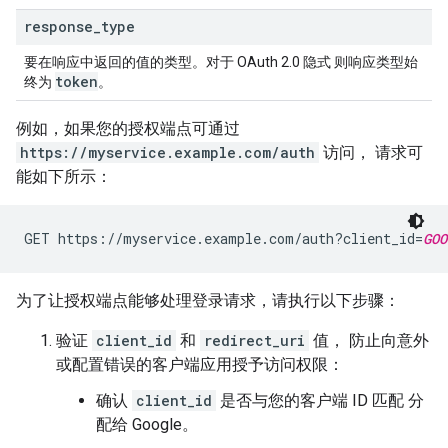
response
_
type
要在响应中返回的值的类型。对于 OAuth 2.0 隐式 则响应类型始
token
终为
。
例如，如果您的授权端点可通过
https://myservice.example.com/auth
访问， 请求可
能如下所示：
GET https://myservice.example.com/auth?client_id=
GOO
为了让授权端点能够处理登录请求，请执行以下步骤：
验证
client_id
和
redirect_uri
值， 防止向意外
或配置错误的客户端应用授予访问权限：
确认
client_id
是否与您的客户端 ID 匹配 分
配给 Google。