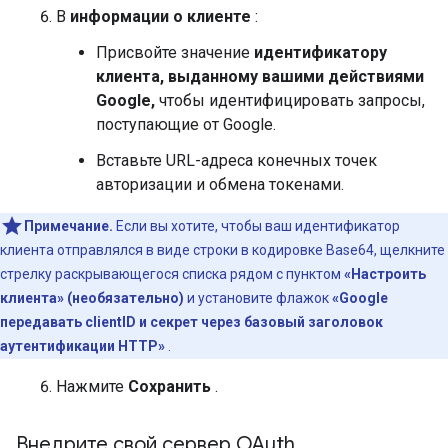
В
информации о клиенте
:
Присвойте значение
идентификатору
клиента, выданному вашими действиями
Google,
чтобы идентифицировать запросы,
поступающие от Google.
Вставьте URL-адреса конечных точек
авторизации и обмена токенами.
Примечание.
Если вы хотите, чтобы ваш идентификатор
клиента отправлялся в виде строки в кодировке Base64, щелкните
стрелку раскрывающегося списка рядом с пунктом
«Настроить
клиента» (необязательно)
и установите флажок
«Google
передавать clientID и секрет через базовый заголовок
аутентификации HTTP»
.
Нажмите
Сохранить
.
Внедрите свой сервер OAuth