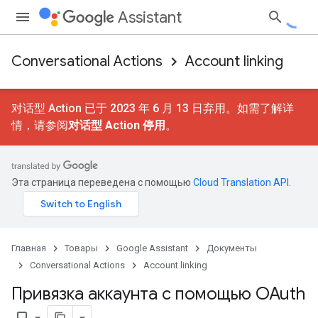
Assistant
Conversational Actions
Account linking
对话型 Action 已于 2023 年 6 月 13 日弃用。如需了解详
情，请参阅
对话型 Action 停用
。
Эта страница переведена с помощью
Cloud Translation API
.
Главная
Товары
Google Assistant
Документы
Conversational Actions
Account linking
Привязка аккаунта с помощью OAuth