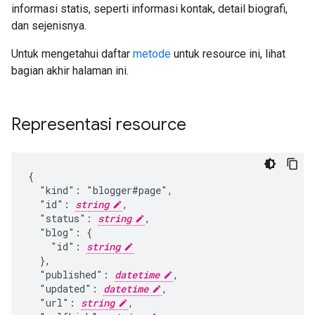
informasi statis, seperti informasi kontak, detail biografi,
dan sejenisnya.
Untuk mengetahui daftar
metode
untuk resource ini, lihat
bagian akhir halaman ini.
Representasi resource
{

  "kind": "blogger#page",

  "id": 
string
,

  "status": 
string
,

  "blog": {

    "id": 
string
  },

  "published": 
datetime
,

  "updated": 
datetime
,

  "url": 
string
,
