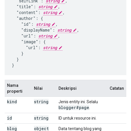
  "selfLink": 
string
,

  "title": 
string
,

  "content": 
string
,

  "author": {

    "id": 
string
,

    "displayName": 
string
,

    "url": 
string
,

    "image": {

      "url": 
string
    }

  }

}
Nama
Nilai
Deskripsi
Catatan
properti
kind
string
Jenis entity ini. Selalu
blogger#page
.
id
string
ID untuk resource ini.
blog
object
Data tentang blog yang