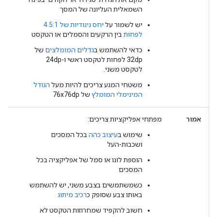
השמאלית העליונה של המסך
יש לשמור על
יחס ניגודיות של 4.5:1
לפחות
בין הרקעים והסמלים או הטקסט
כדאי להשתמש ב
גדלים המומלצים
של
32dp לפחות לטקסט ראשי ו-24dp
לטקסט משני.
משטחי המגע צריכים להיות מעל
הגודל
המינימלי המומלץ
של 76x76dp
אמור
מפתחי אפליקציות צריכים:
שימוש ב
עיצוב כהה
בכל המסכים
ושכבות-העל
הוספת לוגו או סמל של אפליקציה בכל
המסכים
כשמשתמשים בצבע משני, יש להשתמש
באותו צבע שסופק כ
רכיב מיתוג
חשוב להקפיד שמחרוזות הטקסט לא