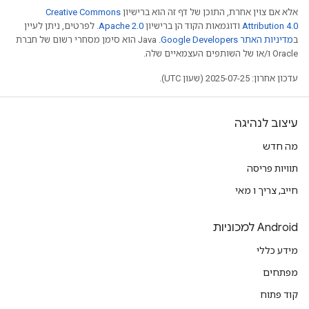
אלא אם צוין אחרת, התוכן של דף זה הוא ברישיון
Creative Commons
Attribution 4.0
ודוגמאות הקוד הן ברישיון
Apache 2.0
. לפרטים, ניתן לעיין
ב
מדיניות האתר Google Developers‏
.‏ Java הוא סימן מסחרי רשום של חברת
Oracle ו/או של השותפים העצמאיים שלה.
עדכון אחרון: 2025-07-25 (שעון UTC).
עיצוב לנהיגה
מה חדש
תוויות פריסה
חייב, צריך ו מאי
Android למכוניות
מידע כללי
מפתחים
קוד פתוח