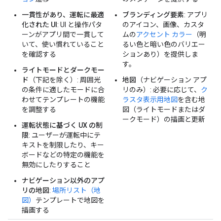
一貫性があり、運転に最適
ブランディング要素
: アプリ
化された UI
: UI と操作パタ
のアイコン、画像、カスタ
ーンがアプリ間で一貫して
ムの
アクセント カラー
（明
いて、使い慣れていること
るい色と暗い色のバリエー
を確認する
ションあり）を提供しま
す。
ライトモードとダークモー
ド
（下記を除く）: 周囲光
地図
（ナビゲーション アプ
の条件に適したモードに合
リのみ）: 必要に応じて、
ク
わせてテンプレートの機能
ラスタ表示用地図
を含む地
を調整する
図（ライトモードまたはダ
ークモード）の描画と更新
運転状態に基づく UX の制
限
: ユーザーが運転中にテ
キストを制限したり、キー
ボードなどの特定の機能を
無効にしたりすること
ナビゲーション以外のアプ
リの地図
:
場所リスト（地
図）
テンプレートで地図を
描画する