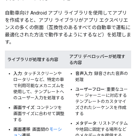
自動車向け Android アプリ ライブラリを使用してアプリ
を作成すると、アプリ ライブラリがアプリ エクスペリエ
ンスの多くの側面（互換性のあるすべての自動車で運転に
最適化された方法で動作するようにするなど）を処理しま
す。
アプリ デベロッパーが処理す
ライブラリが処理する内容
る内容
入力
: タッチスクリーンや
音声入力
: 録音された音声の
ロータリーなど、特定の車
処理
で利用可能なメカニズムを
ユーザーフロー
: 重要なユー
使用して、テンプレートへ
ザー ジャーニーに対応する
のユーザー入力を処理する
テンプレートのカスタマイ
画面サイズ
: コンテンツを
ズされたシーケンスを作成
画面サイズに合わせて調整
する
する
メタデータ
: リストアイテム
画面遷移
: 画面間の
モーシ
や地図に固定する場所など
ョン
遷移
のメタデータを提供する