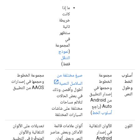
ما إذا
كانت
خريطة
ثانية
ستظهر
في
المجموعة
(
نموذج
التنقّل
فقط)
أسلوب
مجموعة
صيغ مختلفة من
مجموعة الخطوط
الخط
الخطوط
وحجمها في إصدارات
السلاسل النصية
وطول
وحجمها في
AAOS من التطبيق
أطول وأقصر، وذلك
النص
إصدار التطبيق
في بعض الحالات
من Android
لتلائم مساحات
Auto (راجِع
مختلفة على شاشات
أسلوب الخط
)
السيارات المختلفة
اللون
الألوان التلقائية
ألوان علامات قائمة
تعديلات على الألوان
في إصدار
الأماكن وبعض عناصر
التلقائية والألوان
Android
النص وبعض ألوان
المتوفّرة في التطبيق