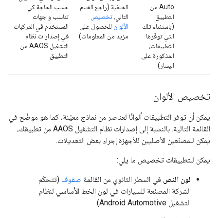
Auto من
الخلفية (راجع القسم
حسب الحاجة كي
التطبيق
التالي،
تخصيص
تناسب واجهات
(باستثناء تلك
الألوان
للحصول على
المستخدم في المركبات
التي توفّرها
مزيد من المعلومات).
في إصدارات نظام
التطبيقات،
التشغيل AAOS من
المذكورة على
التطبيق
اليسار)
تخصيص الألوان
يمكن أن توفر التطبيقات ألوانًا لعناصر من نماذج معيّنة، كما هو موضَّح في
القائمة التالية. بالنسبة إلى إصدارات نظام التشغيل AAOS من تطبيقك،
يمكن للمصنّعين الأصليين للأجهزة إجراء بعض التعديلات.
يمكن للتطبيقات تخصيص ما يلي:
لون النص
في السطر الثانوي من القائمة
صفوف
(تتحكّم
الشركة المصنّعة للسيارات في لون الخط الأساسي لنظام
التشغيل Android Automotive)