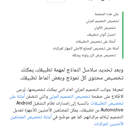
على هذه الصفحة
تخصيص التصميم المرئي
تخصيص الألوان
اختيار ألوان لتطبيقك
أمثلة على تخصيص التطبيقات
أمثلة على تخصيص المصنّع الأصلي للجهاز للمركبات
تخصيص عرض الزر ولونه وشكله
وبعد تحديد سلاسل النماذج لمهمة تطبيقك، يمكنك
تخصيص محتوى كل نموذج وبعض أنماط تطبيقك.
لمعرفة جوانب التصميم المرئي العام التي يمكنك تخصيصها، يُرجى
الاطّلاع على صفحة
تخصيص التصميم المرئي
والتي تتضمّن
أمثلة على
تخصيص التطبيقات
. بالنسبة إلى إصدارات نظام التشغيل Android
Automotive من تطبيقك، يمكن للمصنّعين الأصليين للأجهزة تعديل
التصميم ليلائم مركباتهم، كما هو موضّح في
أمثلة تخصيص المصنّعين
الأصليين للمركبات
.