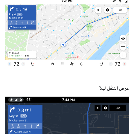
عرض التنقّل ليلاً