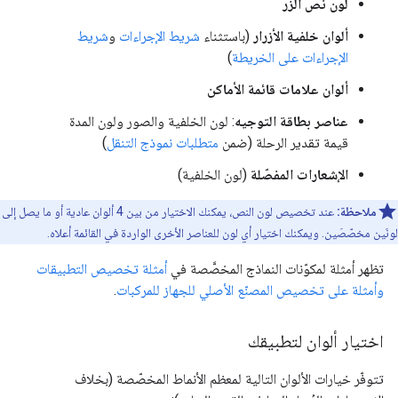
لون نص الزر
ألوان خلفية الأزرار
(باستثناء
شريط الإجراءات
و
شريط
الإجراءات على الخريطة
)
ألوان علامات قائمة الأماكن
عناصر بطاقة التوجيه
: لون الخلفية والصور ولون المدة
قيمة تقدير الرحلة (ضمن
متطلبات نموذج التنقل
)
الإشعارات المفصّلة
(لون الخلفية)
ملاحظة:
عند تخصيص لون النص، يمكنك الاختيار من بين 4 ألوان عادية أو ما يصل إلى
لونَين مخصّصَين. ويمكنك اختيار أي لون للعناصر الأخرى الواردة في القائمة أعلاه.
تظهر أمثلة لمكوّنات النماذج المخصَّصة في
أمثلة تخصيص التطبيقات
وأمثلة على تخصيص المصنّع الأصلي للجهاز للمركبات
.
اختيار ألوان لتطبيقك
تتوفّر خيارات الألوان التالية لمعظم الأنماط المخصّصة (بخلاف