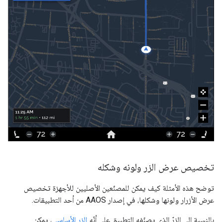
تخصيص عرض الزر ولونه وشكله
توضح هذه الأمثلة كيف يمكن للمصنّعين الأصليين للأجهزة تخصيص
عرض الأزرار ولونها وشكلها، في إصدار AAOS من أحد التطبيقات.
بالنسبة إلى الزرّ الذي يصنّفه التطبيق على أنّه
الزر الأساسي
، يمكن