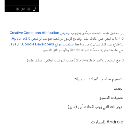
إنّ محتوى هذه الصفحة مرخّص بموجب
ترخيص Creative Commons Attribution
4.0‏
ما لم يُنصّ على خلاف ذلك، ونماذج الرموز مرخّصة بموجب
ترخيص Apache 2.0‏
.
للاطّلاع على التفاصيل، يُرجى مراجعة
سياسات موقع Google Developers‏
. إنّ Java
هي علامة تجارية مسجَّلة لشركة Oracle و/أو شركائها التابعين.
تاريخ التعديل الأخير: 2025-07-25 (حسب التوقيت العالمي المتفَّق عليه)
تصميم مناسب لقيادة السيارات
الجديد
تصنيفات التنسيق
الإجراءات التي يجب اتّخاذها أيار (مايو)
‫Android للسيارات