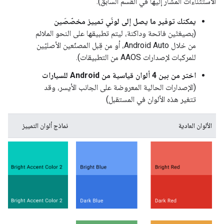
الاستثناءات المُشار إليها في القسم السابق):
يمكنك توفير ما يصل إلى لونَي تمييز مخصّصَين
(بصيغتَين فاتحة وداكنة، ليتم تطبيقها على النحو الملائم
من خلال Android Auto، أو من قِبل المصنّعين الأصليّين
للمركبات لإصدارات AAOS من التطبيقات).
اختر من بين 4 ألوان قياسية من Android للسيارات
(الإصدارات الحالية المعروضة على الجانب الأيسر، وقد
تتغير هذه الألوان في المستقبل)
الألوان العادية
نماذج ألوان التمييز