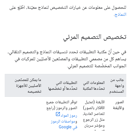
للحصول على معلومات عن خيارات التخصيص لنماذج معيّنة، اطّلِع على
النماذج
.
تخصيص التصميم المرئي
في حين أنّ مكتبة التطبيقات تحدد تنسيقات النماذج والتصميم التلقائي،
يساهم كل من مصممي التطبيقات والمصنّعين الأصليّين للمركبات في
الجوانب المخصّصة للتصميم المرئي.
جانب من
ما يمكن للمصنّعين
المعلومات التي
التطبيقات التي
واجهة
الأصليين للأجهزة
تحدّدها المكتبة
تحدِّدها أو تخصّصها
المستخدم
تخصيصه
الصور
الأيقنة (تمثيل
توفّر التطبيقات جميع
والأيقنة
الأفكار بالصور)
الصور والرموز (راجِع
للعناصر العادية،
رموز المواد
مثل زر الرجوع
و
مواصفات الرموز
ومؤشر سريان
في Google