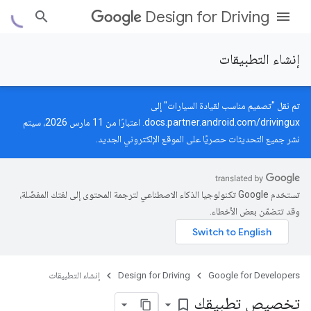
Design for Driving
إنشاء التطبيقات
تم نقل "تصميم مناسب لقيادة السيارات" إلى
docs.partner.android.com/drivingux
. اعتبارًا من 11 مارس 2026، سيتم
نشر جميع التحديثات حصريًا على الموقع الإلكتروني الجديد.
تستخدم Google تكنولوجيا الذكاء الاصطناعي لترجمة المحتوى إلى لغتك المفضّلة،
وقد تتضمّن بعض الأخطاء.
Google for Developers
Design for Driving
إنشاء التطبيقات
تخصيص تطبيقك
bookmark_border