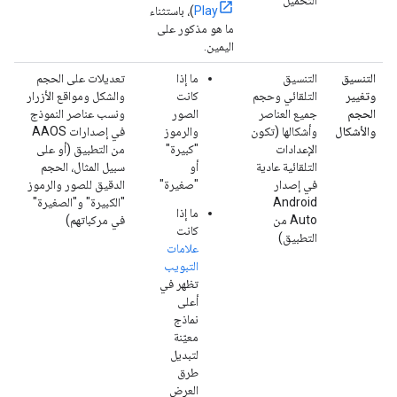
التحميل
Play
)، باستثناء
ما هو مذكور على
اليمين.
التنسيق
التنسيق
ما إذا
تعديلات على الحجم
وتغيير
التلقائي وحجم
كانت
والشكل ومواقع الأزرار
الحجم
جميع العناصر
الصور
ونسب عناصر النموذج
والأشكال
وأشكالها (تكون
والرموز
في إصدارات AAOS
الإعدادات
"كبيرة"
من التطبيق (أو على
التلقائية عادية
أو
سبيل المثال، الحجم
في إصدار
"صغيرة"
الدقيق للصور والرموز
Android
"الكبيرة" و"الصغيرة"
ما إذا
Auto من
في مركباتهم)
كانت
التطبيق)
علامات
التبويب
تظهر في
أعلى
نماذج
معيّنة
لتبديل
طرق
العرض