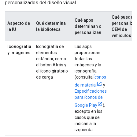
personalizados del diseño visual.
Qué pueden
Qué apps
Aspecto de
Qué determina
personalizar
determinan o
la IU
la biblioteca
OEM de
personalizan
vehículos
Iconografía
Iconografía de
Las apps
y imágenes
elementos
proporcionan
estándar, como
todas las
el botón Atrás y
imágenes y la
el ícono giratorio
iconografía
de carga
(consulta
Íconos
de material
y
Especificaciones
para íconos de
Google Play
),
excepto en los
casos que se
indican a la
izquierda.