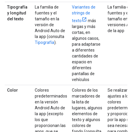
Tipografía
La familia de
Variantes de
La familia de
y longitud
fuentes y el
strings de
fuentes y el
del texto
tamaño en la
tamaño en l
texto
más
versión de
versiones A
largas y más
Android Auto de
de la app
cortas, en
la app (consulta
algunos casos,
Tipografía
).
para adaptarse
a diferentes
cantidades de
espacio en
diferentes
pantallas de
vehículos
Color
Colores
Colores de los
Se realizaro
predeterminados
marcadores de
ajustes a los
en la versión
la lista de
colores
Android Auto de
lugares, algunos
predetermin
la app (excepto
elementos de
y proporcion
los que
texto y algunos
por la app s
proporcionan las
colores de
sea necesari
apps, que se
fondo (consulta
para combina