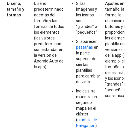
Diseño,
Diseño
Si las
Ajustes en el
tamaño y
predeterminado,
imágenes y
tamaño, la
formas
además del
los íconos
forma, la
tamaño y las
son
ubicación de 
formas de todos
“grandes” o
botones y las
los elementos
“pequeños”
proporciones
(los valores
los elemento
Si aparecen
predeterminados
plantilla en l
pestañas
en
son estándar en
versiones A
la parte
la versión de
de la app (o, 
superior de
Android Auto de
ejemplo, el
ciertas
la app)
tamaño exac
plantillas
de las imáge
para cambiar
y los íconos
de vista
“grandes” y
“pequeños” 
Indica si se
sus vehículos
muestra un
segundo
mapa en el
clúster
(
plantilla de
Navigation
).