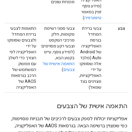
האפליקציה
מכוניות שונים
(מידע נוסף
זמין במאמר
טיפוגרפיה
)
צבע
צבעי ברירת
צבעי סמני רשימת
התאמות לצבעי
המחדל
מקומות, חלק
ברירת המחדל
בגרסת
מרכיבי הטקסט
ולצבעים שסופקו
האפליקציה
וצבעי רקע מסוימים
על ידי
של Android
(למידע נוסף, עיינו
האפליקציה לפי
Auto (מלבד
בקטע הבא,
הצורך כדי לשלב
אלה שסופקו
התאמה אישית של
עם ממשק
על ידי
צבעים
).
המשתמש של
האפליקציות,
הרכב בגרסאות
מצוינים בצד
AAOS של
שמאל)
האפליקציה
התאמה אישית של הצבעים
אפליקציות יכולות לספק צבעים לרכיבים של תבניות מסוימות,
כפי שמצוין ברשימה הבאה. בגרסאות AAOS של האפליקציה,