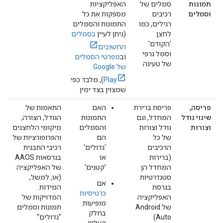
תמונות
סמלים של
האפליקציות
וסמלים
רכיבים
מספקות את כל
רגילים, כמו
התמונות והסמלים
לחצן
(ניתן לעיין
בסמלים
'הקודם'
החשובים
וסמל גרפי
וב
מפרטי הסמלים
של טעינה
של Google
Play
), מלבד כפי
שמצוין בצד ימין
פריסה,
פריסת ברירת
האם
התאמות של
שינוי גודל
המחדל, וגם
התמונות
הגודל, הצורה,
וצורות
גודל וצורות
והסמלים
מיקומי הלחצנים
של כל
הם
והפרופורציות של
הרכיבים
'גדולים'
רכיבי התבנית
(ברירות
או
בגרסאות AAOS
המחדל הן
'קטנים'
של האפליקציה
סטנדרטיות
(או, למשל,
אם
בגרסת
המידות
כרטיסיות
האפליקציה
המדויקות של
מופיעות
של Android
תמונות וסמלים
בחלק
Auto)
"גדולים"