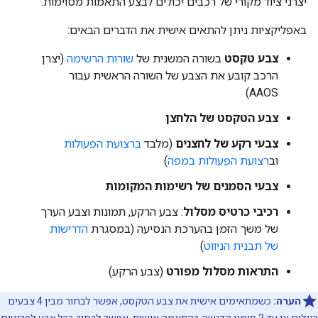
יצרני ציוד מקורי של רכבים יכולים לבצע התאמות מסוימות.
באפליקציות ניתן להתאים אישית את הדברים הבאים:
צבע טקסט
בשורה המשנית של
שורות הרשימה
(יצרן
הרכב קובע את הצבע של השורה הראשית עבור
AAOS)
צבע הטקסט של הלחצן
צבעי רקע של לחצנים
(מלבד
ברצועת הפעולות
וב
רצועת הפעולות במפה
)
צבעי הסמנים של רשימות המקומות
רכיבי כרטיס מסלול
: צבע הרקע, תמונות וצבע הערך
של משך הזמן בהערכת הנסיעה (במסגרת
הדרישות
של תבנית הניווט
)
התראות מסלול מפורט
(צבע הרקע)
הערה:
כשמתאימים אישית את צבע הטקסט, אפשר לבחור מבין 4 צבעים