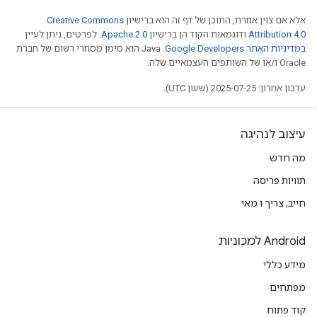
אלא אם צוין אחרת, התוכן של דף זה הוא ברישיון
Creative Commons
Attribution 4.0
ודוגמאות הקוד הן ברישיון
Apache 2.0
. לפרטים, ניתן לעיין
ב
מדיניות האתר Google Developers‏
.‏ Java הוא סימן מסחרי רשום של חברת
Oracle ו/או של השותפים העצמאיים שלה.
עדכון אחרון: 2025-07-25 (שעון UTC).
עיצוב לנהיגה
מה חדש
תוויות פריסה
חייב, צריך ו מאי
Android למכוניות
מידע כללי
מפתחים
קוד פתוח