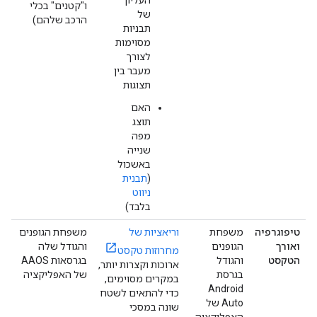
העליון
ו"קטנים" בכלי
של
הרכב שלהם)
תבניות
מסוימות
לצורך
מעבר בין
תצוגות
האם
תוצג
מפה
שנייה
באשכול
(
תבנית
ניווט
בלבד)
טיפוגרפיה
משפחת
וריאציות של
משפחת הגופנים
ואורך
הגופנים
והגודל שלה
מחרוזות טקסט
הטקסט
והגודל
בגרסאות AAOS
ארוכות וקצרות יותר,
בגרסת
של האפליקציה
במקרים מסוימים,
Android
כדי להתאים לשטח
Auto של
שונה במסכי