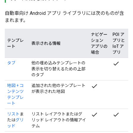
自動車向け Android アプリ ライブラリには次のものが含
まれます。
ナビゲー
POI ア
テンプレ
ション
プリと
表示される情報
ート
アプリの
IoT ア
場合
プリ
check
タブ
他の埋め込みテンプレートの
表示を切り替えるための上部
のタブ
check
地図 + コ
追加された他のテンプレート
ンテンツ
が表示された地図
テンプレ
ート
check
check
リスト
ま
リスト レイアウトまたはグ
たは
グリ
リッド レイアウトの情報アイ
ッド
テム