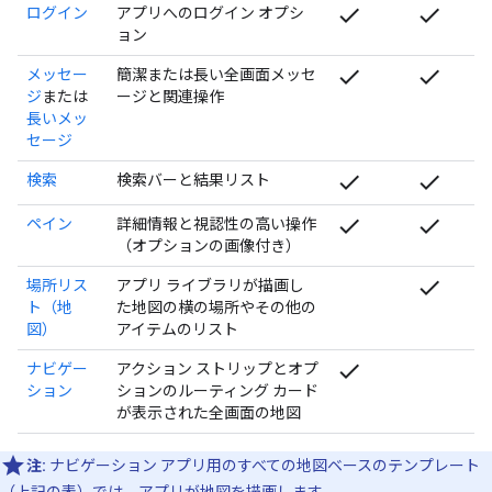
check
check
ログイン
アプリへのログイン オプシ
ョン
check
check
メッセー
簡潔または長い全画面メッセ
ジ
または
ージと関連操作
長いメッ
セージ
check
check
検索
検索バーと結果リスト
check
check
ペイン
詳細情報と視認性の高い操作
（オプションの画像付き）
check
場所リス
アプリ ライブラリが描画し
ト（地
た地図の横の場所やその他の
図）
アイテムのリスト
check
ナビゲー
アクション ストリップとオプ
ション
ションのルーティング カード
が表示された全画面の地図
注:
ナビゲーション アプリ用のすべての地図ベースのテンプレート