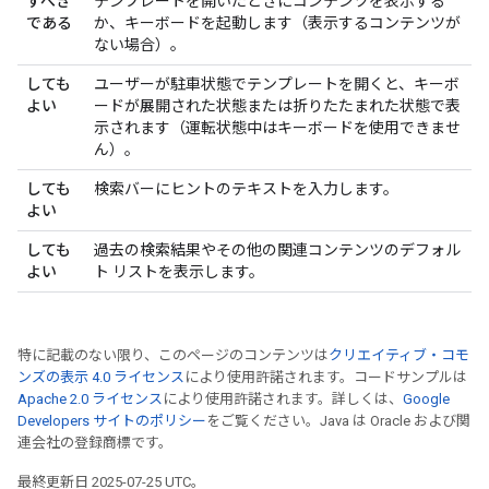
すべき
テンプレートを開いたときにコンテンツを表示する
である
か、キーボードを起動します（表示するコンテンツが
ない場合）。
しても
ユーザーが駐車状態でテンプレートを開くと、キーボ
よい
ードが展開された状態または折りたたまれた状態で表
示されます（運転状態中はキーボードを使用できませ
ん）。
しても
検索バーにヒントのテキストを入力します。
よい
しても
過去の検索結果やその他の関連コンテンツのデフォル
よい
ト リストを表示します。
特に記載のない限り、このページのコンテンツは
クリエイティブ・コモ
ンズの表示 4.0 ライセンス
により使用許諾されます。コードサンプルは
Apache 2.0 ライセンス
により使用許諾されます。詳しくは、
Google
Developers サイトのポリシー
をご覧ください。Java は Oracle および関
連会社の登録商標です。
最終更新日 2025-07-25 UTC。