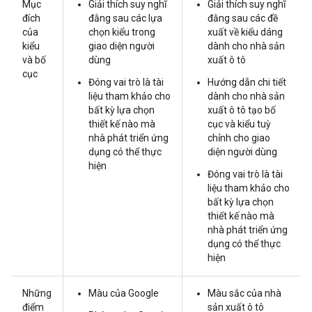
Mục
Giải thích suy nghĩ
Giải thích suy nghĩ
đích
đằng sau các lựa
đằng sau các đề
của
chọn kiểu trong
xuất về kiểu dáng
kiểu
giao diện người
dành cho nhà sản
và bố
dùng
xuất ô tô
cục
Đóng vai trò là tài
Hướng dẫn chi tiết
liệu tham khảo cho
dành cho nhà sản
bất kỳ lựa chọn
xuất ô tô tạo bố
thiết kế nào mà
cục và kiểu tuỳ
nhà phát triển ứng
chỉnh cho giao
dụng có thể thực
diện người dùng
hiện
Đóng vai trò là tài
liệu tham khảo cho
bất kỳ lựa chọn
thiết kế nào mà
nhà phát triển ứng
dụng có thể thực
hiện
Những
Màu của Google
Màu sắc của nhà
điểm
sản xuất ô tô