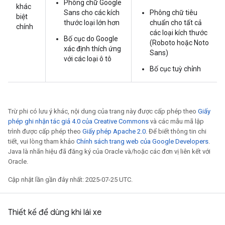
Phông chữ Google
khác
Sans cho các kích
Phông chữ tiêu
biệt
thước loại lớn hơn
chuẩn cho tất cả
chính
các loại kích thước
Bố cục do Google
(Roboto hoặc Noto
xác định thích ứng
Sans)
với các loại ô tô
Bố cục tuỳ chỉnh
Trừ phi có lưu ý khác, nội dung của trang này được cấp phép theo
Giấy
phép ghi nhận tác giả 4.0 của Creative Commons
và các mẫu mã lập
trình được cấp phép theo
Giấy phép Apache 2.0
. Để biết thông tin chi
tiết, vui lòng tham khảo
Chính sách trang web của Google Developers
.
Java là nhãn hiệu đã đăng ký của Oracle và/hoặc các đơn vị liên kết với
Oracle.
Cập nhật lần gần đây nhất: 2025-07-25 UTC.
Thiết kế để dùng khi lái xe