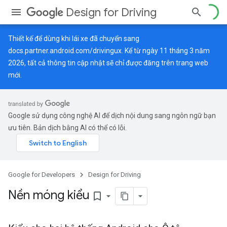
Design for Driving
Thiết kế để dùng khi lái xe đã chuyển sang
docs.partner.android.com/drivingux
. Kể từ ngày 11 tháng 3 năm
2026, tất cả thông tin cập nhật sẽ chỉ được đăng trên trang web
mới.
Google sử dụng công nghệ AI để dịch nội dung sang ngôn ngữ bạn
ưu tiên. Bản dịch bằng AI có thể có lỗi.
Google for Developers
Design for Driving
Nền móng kiểu
bookmark_border