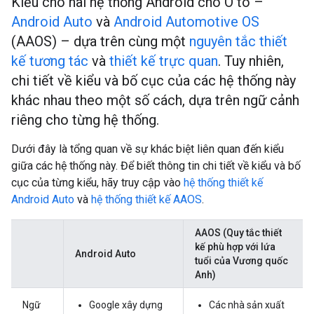
Kiểu cho hai hệ thống Android cho Ô tô –
Android Auto
và
Android Automotive OS
(AAOS) – dựa trên cùng một
nguyên tắc thiết
kế tương tác
và
thiết kế trực quan
. Tuy nhiên,
chi tiết về kiểu và bố cục của các hệ thống này
khác nhau theo một số cách, dựa trên ngữ cảnh
riêng cho từng hệ thống.
Dưới đây là tổng quan về sự khác biệt liên quan đến kiểu
giữa các hệ thống này. Để biết thông tin chi tiết về kiểu và bố
cục của từng kiểu, hãy truy cập vào
hệ thống thiết kế
Android Auto
và
hệ thống thiết kế AAOS
.
AAOS (Quy tắc thiết
kế phù hợp với lứa
Android Auto
tuổi của Vương quốc
Anh)
Ngữ
Google xây dựng
Các nhà sản xuất