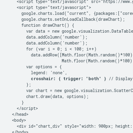
    <script type="text/javascript" src="https://www.g
    <script type="text/javascript">

      google.charts.load("current", {packages:["corec
      google.charts.setOnLoadCallback(drawChart);

      function drawChart() {

        var data = new google.visualization.DataTable
        data.addColumn('number');

        data.addColumn('number');

        for (var i = 0; i < 100; i++)

          data.addRow([Math.floor(Math.random()*100),
                       Math.floor(Math.random()*100)]
        var options = {

          legend: 'none',

crosshair: { trigger: 'both' }
 // Display
        };

        var chart = new google.visualization.Scatter
        chart.draw(data, options);

      }

    </script>

  </head>

  <body>

    <div id="chart_div" style="width: 900px; height: 
  </body>
