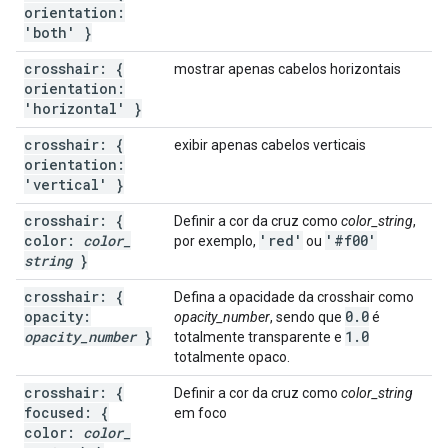
orientation:
'both' }
crosshair: {
mostrar apenas cabelos horizontais
orientation:
'horizontal' }
crosshair: {
exibir apenas cabelos verticais
orientation:
'vertical' }
crosshair: {
Definir a cor da cruz como
color_string
,
color:
color
_
'red'
'#f00'
por exemplo,
ou
string
}
crosshair: {
Defina a opacidade da crosshair como
opacity:
0
.
0
opacity_number
, sendo que
é
opacity
_
number
}
1
.
0
totalmente transparente e
totalmente opaco.
crosshair: {
Definir a cor da cruz como
color_string
focused: {
em foco
color:
color
_