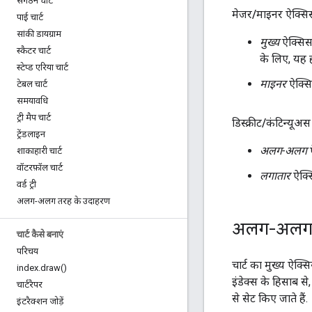
संगठन चार्ट
मेजर
/
माइनर ऐक्सि
पाई चार्ट
सांकी डायग्राम
मुख्य
ऐक्सिस,
स्कैटर चार्ट
के लिए, यह ह
स्टेप्ड एरिया चार्ट
माइनर
ऐक्सि
टेबल चार्ट
समयावधि
ट्री मैप चार्ट
डिस्क्रीट
/
कंटिन्यूअस
ट्रेंडलाइन
अलग-अलग
ऐ
शाकाहारी चार्ट
वॉटरफ़ॉल चार्ट
लगातार
ऐक्सि
वर्ड ट्री
अलग-अलग तरह के उदाहरण
अलग-अलग विज
चार्ट कैसे बनाएं
परिचय
चार्ट का मुख्य ऐक्
index
.
draw(
)
इंडेक्स के हिसाब से
चार्टरैपर
से सेट किए जाते हैं.
इंटरैक्शन जोड़ें