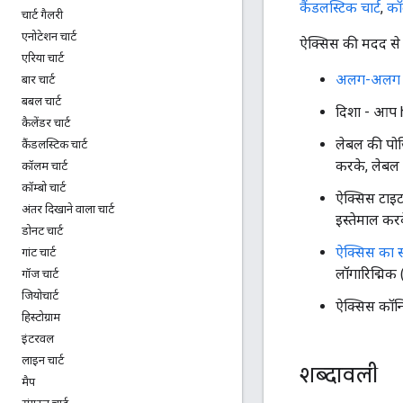
कैंडलस्टिक चार्ट
,
कॉ
चार्ट गैलरी
एनोटेशन चार्ट
ऐक्सिस की मदद से च
एरिया चार्ट
अलग-अलग बि
बार चार्ट
बबल चार्ट
दिशा - आप h
कैलेंडर चार्ट
लेबल की पो
कैंडलस्टिक चार्ट
करके, लेबल 
कॉलम चार्ट
कॉम्बो चार्ट
ऐक्सिस टाइट
अंतर दिखाने वाला चार्ट
इस्तेमाल करक
डोनट चार्ट
ऐक्सिस का स
गांट चार्ट
लॉगारिद्मिक
गॉज चार्ट
जियोचार्ट
ऐक्सिस कॉन्फ
हिस्टोग्राम
इंटरवल
लाइन चार्ट
शब्दावली
मैप