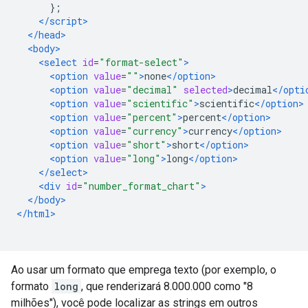
};
</script>
</head>
<body>
<select
id
=
"format-select"
>
<option
value
=
""
>
none
</option>
<option
value
=
"decimal"
selected
>
decimal
</opti
<option
value
=
"scientific"
>
scientific
</option>
<option
value
=
"percent"
>
percent
</option>
<option
value
=
"currency"
>
currency
</option>
<option
value
=
"short"
>
short
</option>
<option
value
=
"long"
>
long
</option>
</select>
<div
id
=
"number_format_chart"
>
</body>
</html>
Ao usar um formato que emprega texto (por exemplo, o
formato
long
, que renderizará 8.000.000 como "8
milhões"), você pode localizar as strings em outros