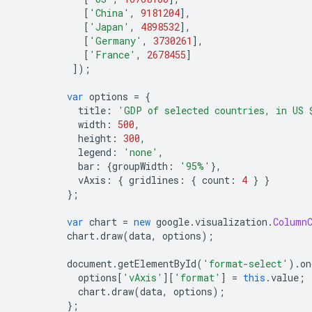
[
'China'
,
9181204
],
[
'Japan'
,
4898532
],
[
'Germany'
,
3730261
],
[
'France'
,
2678455
]
]);
var
 options 
=
{
           title
:
'GDP of selected countries, in US 
           width
:
500
,
           height
:
300
,
           legend
:
'none'
,
           bar
:
{
groupWidth
:
'95%'
},
           vAxis
:
{
 gridlines
:
{
 count
:
4
}
}
};
var
 chart 
=
new
 google
.
visualization
.
Column
         chart
.
draw
(
data
,
 options
);
         document
.
getElementById
(
'format-select'
).
on
           options
[
'vAxis'
][
'format'
]
=
this
.
value
;
           chart
.
draw
(
data
,
 options
);
};