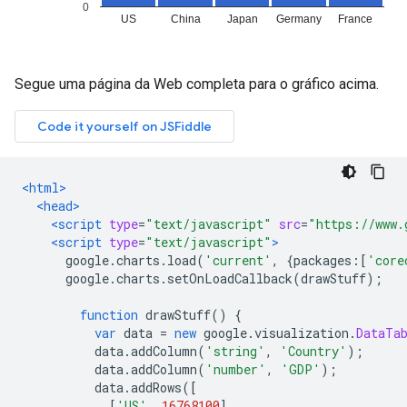
Segue uma página da Web completa para o gráfico acima.
<html>
<head>
<script
type
=
"text/javascript"
src
=
"https://www.
<script
type
=
"text/javascript"
>
      google
.
charts
.
load
(
'current'
,
{
packages
:[
'core
      google
.
charts
.
setOnLoadCallback
(
drawStuff
);
function
 drawStuff
()
{
var
 data 
=
new
 google
.
visualization
.
DataTa
          data
.
addColumn
(
'string'
,
'Country'
);
          data
.
addColumn
(
'number'
,
'GDP'
);
          data
.
addRows
([
[
'US'
,
16768100
],