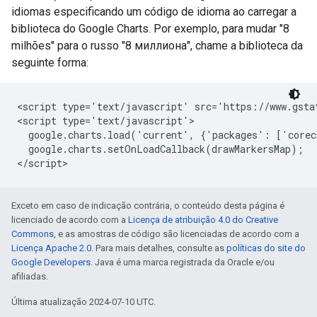
idiomas especificando um código de idioma ao carregar a
biblioteca do Google Charts. Por exemplo, para mudar "8
milhões" para o russo "8 миллиона", chame a biblioteca da
seguinte forma:
<script type='text/javascript' src='https://www.gstat
<script type='text/javascript'>

  google.charts.load('current', {'packages': ['corec
  google.charts.setOnLoadCallback(drawMarkersMap);

Exceto em caso de indicação contrária, o conteúdo desta página é
licenciado de acordo com a
Licença de atribuição 4.0 do Creative
Commons
, e as amostras de código são licenciadas de acordo com a
Licença Apache 2.0
. Para mais detalhes, consulte as
políticas do site do
Google Developers
. Java é uma marca registrada da Oracle e/ou
afiliadas.
Última atualização 2024-07-10 UTC.