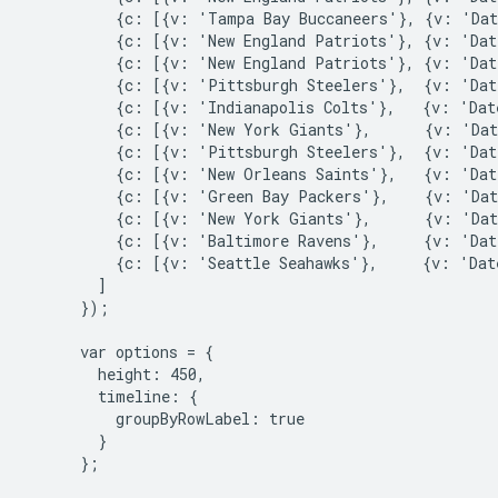
          {c: [{v: 'Tampa Bay Buccaneers'}, {v: 'Dat
          {c: [{v: 'New England Patriots'}, {v: 'Dat
          {c: [{v: 'New England Patriots'}, {v: 'Dat
          {c: [{v: 'Pittsburgh Steelers'},  {v: 'Dat
          {c: [{v: 'Indianapolis Colts'},   {v: 'Dat
          {c: [{v: 'New York Giants'},      {v: 'Dat
          {c: [{v: 'Pittsburgh Steelers'},  {v: 'Dat
          {c: [{v: 'New Orleans Saints'},   {v: 'Dat
          {c: [{v: 'Green Bay Packers'},    {v: 'Dat
          {c: [{v: 'New York Giants'},      {v: 'Dat
          {c: [{v: 'Baltimore Ravens'},     {v: 'Dat
          {c: [{v: 'Seattle Seahawks'},     {v: 'Dat
        ]

      });

      var options = {

        height: 450,

        timeline: {

          groupByRowLabel: true

        }

      };
