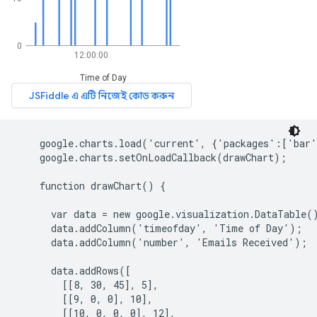
    google.charts.load('current', {'packages':['bar'
    google.charts.setOnLoadCallback(drawChart);

    function drawChart() {

      var data = new google.visualization.DataTable()
      data.addColumn('timeofday', 'Time of Day');

      data.addColumn('number', 'Emails Received');

      data.addRows([

        [[8, 30, 45], 5],

        [[9, 0, 0], 10],

        [[10, 0, 0, 0], 12],
