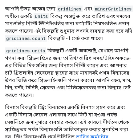
আপনি উভয় অক্ষের জন্য
gridlines
এবং
minorGridlines
অধীনে একটি
units
বিকল্প অন্তর্ভুক্ত করে তারিখ এবং সময়ের
মানগুলির নির্দিষ্ট ইউনিটগুলির জন্য ফর্ম্যাটিং নিয়মগুলিও প্রদান
করতে পারেন৷ এই বিকল্পটি শুধুমাত্র তখনই ব্যবহার করা হবে যদি
gridlines.count
বিকল্পটি -1 সেট করা থাকে।
gridlines.units
বিকল্পটি একটি অবজেক্ট, যেখানে আপনি
গণনা করা গ্রিডলাইনের জন্য তারিখ/তারিখ সময়/টাইমঅফডে-
এর বিভিন্ন দিকগুলির জন্য বিন্যাস নির্দিষ্ট করেন এবং আপনার
চার্ট গ্রিডলাইন লেবেলের স্থানের সাথে মানানসই প্রথম বিন্যাসের
উপর ভিত্তি করে গ্রিডলাইনগুলি গণনা করবে। আপনি বছর, মাস,
দিন, ঘন্টা, মিনিট, সেকেন্ড এবং মিলিসেকেন্ডের জন্য বিন্যাস সেট
করতে পারেন।
বিন্যাস বিকল্পটি স্ট্রিং বিন্যাসের একটি বিন্যাস গ্রহণ করে এবং
একটি বিন্যাস লেবেল এলাকার সাথে ফিট না হওয়া পর্যন্ত
সেগুলিকে ক্রমানুসারে ব্যবহার করবে। এই কারণে, দীর্ঘতম থেকে
সংক্ষিপ্ততম পর্যন্ত বিন্যাসগুলি তালিকাভুক্ত করার সুপারিশ করা
হয়। স্ট্রিং বিন্যাসগুলি পূর্বে উল্লিখিত
তারিখ ফর্ম্যাটার