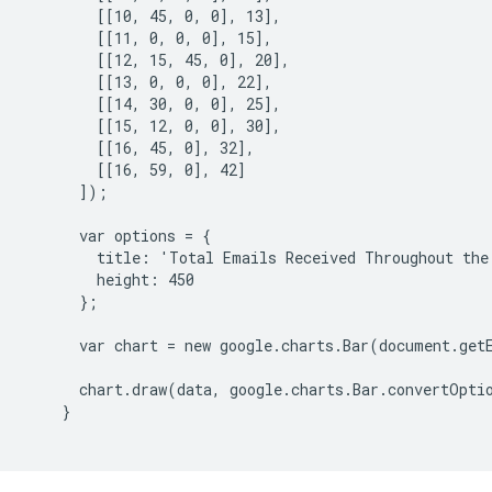
        [[10, 45, 0, 0], 13],

        [[11, 0, 0, 0], 15],

        [[12, 15, 45, 0], 20],

        [[13, 0, 0, 0], 22],

        [[14, 30, 0, 0], 25],

        [[15, 12, 0, 0], 30],

        [[16, 45, 0], 32],

        [[16, 59, 0], 42]

      ]);

      var options = {

        title: 'Total Emails Received Throughout the 
        height: 450

      };

      var chart = new google.charts.Bar(document.get
      chart.draw(data, google.charts.Bar.convertOptio
    }
