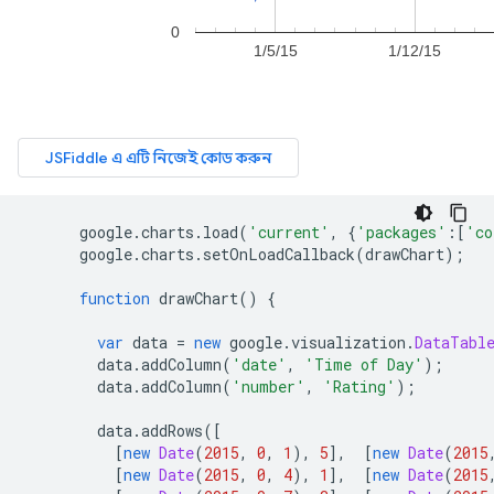
      google
.
charts
.
load
(
'current'
,
{
'packages'
:[
'co
      google
.
charts
.
setOnLoadCallback
(
drawChart
);
function
 drawChart
()
{
var
 data 
=
new
 google
.
visualization
.
DataTabl
        data
.
addColumn
(
'date'
,
'Time of Day'
);
        data
.
addColumn
(
'number'
,
'Rating'
);
        data
.
addRows
([
[
new
Date
(
2015
,
0
,
1
),
5
],
[
new
Date
(
2015
[
new
Date
(
2015
,
0
,
4
),
1
],
[
new
Date
(
2015