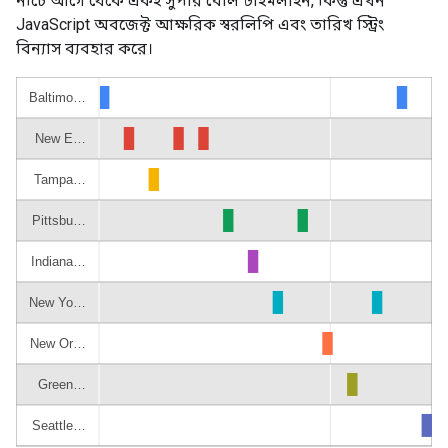
নীচে আগে থেকে একই সুপার বোল টাইমলাইন, কিন্তু এখন
JavaScript অবজেক্ট আক্ষরিক স্বরলিপি এবং তারিখ স্ট্রিং
বিন্যাস ব্যবহার করে।