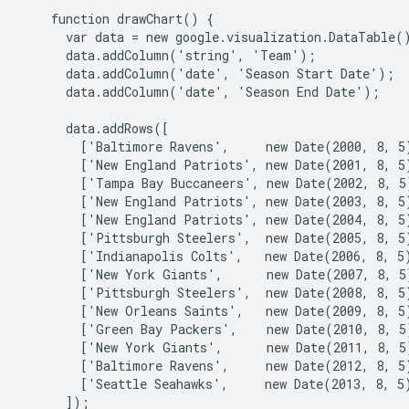
    function drawChart() {

      var data = new google.visualization.DataTable()
      data.addColumn('string', 'Team');

      data.addColumn('date', 'Season Start Date');

      data.addColumn('date', 'Season End Date');

      data.addRows([

        ['Baltimore Ravens',     new Date(2000, 8, 5)
        ['New England Patriots', new Date(2001, 8, 5)
        ['Tampa Bay Buccaneers', new Date(2002, 8, 5)
        ['New England Patriots', new Date(2003, 8, 5)
        ['New England Patriots', new Date(2004, 8, 5)
        ['Pittsburgh Steelers',  new Date(2005, 8, 5)
        ['Indianapolis Colts',   new Date(2006, 8, 5)
        ['New York Giants',      new Date(2007, 8, 5)
        ['Pittsburgh Steelers',  new Date(2008, 8, 5)
        ['New Orleans Saints',   new Date(2009, 8, 5)
        ['Green Bay Packers',    new Date(2010, 8, 5)
        ['New York Giants',      new Date(2011, 8, 5)
        ['Baltimore Ravens',     new Date(2012, 8, 5)
        ['Seattle Seahawks',     new Date(2013, 8, 5)
      ]);
