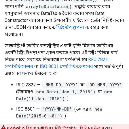
পাশাপাশি
arrayToDataTable()
পদ্ধতি ব্যবহার করে
ম্যানুয়ালি আপনার DataTable তৈরি করার সময় Date
Constructor ব্যবহার করা উপকারী। যাইহোক, ডেটা নির্দিষ্ট করার
জন্য JSON ব্যবহার করলে,
স্ট্রিং উপস্থাপনা
ব্যবহার করা
প্রয়োজন।
জাভাস্ক্রিপ্ট তারিখ কনস্ট্রাক্টর একটি যুক্তি হিসাবে তারিখের
একটি স্ট্রিং উপস্থাপনা গ্রহণ করতে পারে। এই স্ট্রিং বিভিন্ন ফর্ম
নিতে পারে. সবচেয়ে নির্ভরযোগ্য ফর্মগুলি হয়
RFC 2822
স্পেসিফিকেশন
বা
ISO 8601 স্পেসিফিকেশনের
সাথে সঙ্গতিপূর্ণ।
এগুলোর ফরম্যাটগুলো হল:
RFC 2822 —
'MMM DD, YYYY'
বা
'DD MMM, YYYY'
(উদাহরণ:
new Date('Jan 1, 2015')
বা
new
Date('1 Jan, 2015')
)
ISO 8601 —
'YYYY-MM-DD'
(উদাহরণ:
new
Date('2015-01-01')
)
সতর্কতা:
তারিখ কনস্ট্রাক্টরের স্ট্রিং উপস্থাপনা বিভিন্ন ব্রাউজার এবং