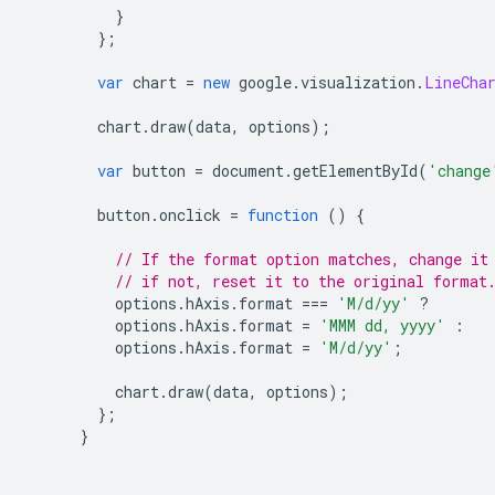
}
};
var
 chart 
=
new
 google
.
visualization
.
LineCha
        chart
.
draw
(
data
,
 options
);
var
 button 
=
 document
.
getElementById
(
'change
        button
.
onclick 
=
function
()
{
// If the format option matches, change it
// if not, reset it to the original format
          options
.
hAxis
.
format 
===
'M/d/yy'
?
          options
.
hAxis
.
format 
=
'MMM dd, yyyy'
:
          options
.
hAxis
.
format 
=
'M/d/yy'
;
          chart
.
draw
(
data
,
 options
);
};
}