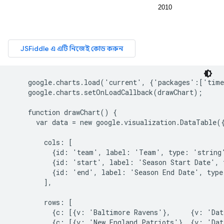
    google.charts.load('current', {'packages':['time
    google.charts.setOnLoadCallback(drawChart);

    function drawChart() {

      var data = new google.visualization.DataTable({
        cols: [

          {id: 'team', label: 'Team', type: 'string'
          {id: 'start', label: 'Season Start Date', 
          {id: 'end', label: 'Season End Date', type
        ],

        rows: [

          {c: [{v: 'Baltimore Ravens'},     {v: 'Dat
          {c: [{v: 'New England Patriots'}, {v: 'Dat