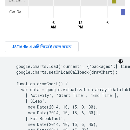
    google.charts.load('current', {'packages':['time
    google.charts.setOnLoadCallback(drawChart);

    function drawChart() {

      var data = google.visualization.arrayToDataTabl
        ['Activity', 'Start Time', 'End Time'],

        ['Sleep',

         new Date(2014, 10, 15, 0, 30),

         new Date(2014, 10, 15, 6, 30)],

        ['Eat Breakfast',

         new Date(2014, 10, 15, 6, 45),
