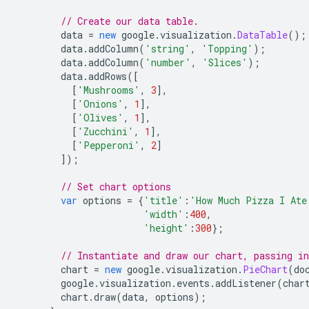
// Create our data table.
        data 
=
new
 google
.
visualization
.
DataTable
();
        data
.
addColumn
(
'string'
,
'Topping'
);
        data
.
addColumn
(
'number'
,
'Slices'
);
        data
.
addRows
([
[
'Mushrooms'
,
3
],
[
'Onions'
,
1
],
[
'Olives'
,
1
],
[
'Zucchini'
,
1
],
[
'Pepperoni'
,
2
]
]);
// Set chart options
var
 options 
=
{
'title'
:
'How Much Pizza I Ate
'width'
:
400
,
'height'
:
300
};
// Instantiate and draw our chart, passing i
        chart 
=
new
 google
.
visualization
.
PieChart
(
do
        google
.
visualization
.
events
.
addListener
(
char
        chart
.
draw
(
data
,
 options
);