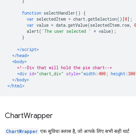
}
function
 selectHandler
()
{
var
 selectedItem 
=
 chart
.
getSelection
()[
0
];
var
 value 
=
 data
.
getValue
(
selectedItem
.
row
,
        alert
(
'The user selected '
+
 value
);
}
</script>
</head>
<body>
<!--Div that will hold the pie chart-->
<div
id
=
"chart_div"
style
=
"
width
:
400
;
height
:
300
</body>
</html>
Chart
Wrapper
ChartWrapper
एक सुविधा क्लास है, जो आपके लिए सभी सही चार्ट