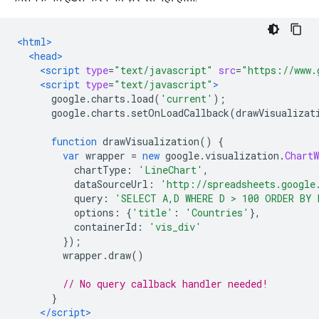
<html>
<head>
<script
type
=
"text/javascript"
src
=
"https://www.
<script
type
=
"text/javascript"
>
      google
.
charts
.
load
(
'current'
);
      google
.
charts
.
setOnLoadCallback
(
drawVisualizat
function
 drawVisualization
()
{
var
 wrapper 
=
new
 google
.
visualization
.
ChartW
          chartType
:
'LineChart'
,
          dataSourceUrl
:
'http://spreadsheets.google
          query
:
'SELECT A,D WHERE D > 100 ORDER BY 
          options
:
{
'title'
:
'Countries'
},
          containerId
:
'vis_div'
});
        wrapper
.
draw
()
// No query callback handler needed!
}
</script>