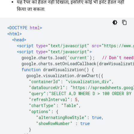
यह रैपर को हैंडल नहीं दिखाता, इसलिए कोई भी इवेंट हैंडल नहीं
किया जा सकता.
<DOCTYPE
html
>
<html>
<head>
<script
type
=
"text/javascript"
src
=
"https://www.
<script
type
=
"text/javascript"
>
      google
.
charts
.
load
(
'current'
);
// Don't need
      google
.
charts
.
setOnLoadCallback
(
drawVisualizat
function
 drawVisualization
()
{
        google
.
visualization
.
drawChart
({
"containerId"
:
"visualization_div"
,
"dataSourceUrl"
:
"https://spreadsheets.goog
"query"
:
"SELECT A,D WHERE D > 100 ORDER BY
"refreshInterval"
:
5
,
"chartType"
:
"Table"
,
"options"
:
{
"alternatingRowStyle"
:
true
,
"showRowNumber"
:
true
}