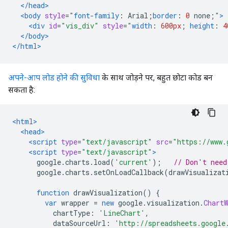
</head>
<body
style
=
"
font-family
:
 Arial
;
border
:
0
 none
;
"
>
<div
id
=
"vis_div"
style
=
"
width
:
600px
;
height
:
4
</body>
</html>
अपने-आप लोड होने की सुविधा
के साथ जोड़ने पर, बहुत छोटा कोड बन
सकता है:
<html>
<head>
<script
type
=
"text/javascript"
src
=
"https://www.
<script
type
=
"text/javascript"
>
      google
.
charts
.
load
(
'current'
);
// Don't need
      google
.
charts
.
setOnLoadCallback
(
drawVisualizat
function
 drawVisualization
()
{
var
 wrapper 
=
new
 google
.
visualization
.
ChartW
          chartType
:
'LineChart'
,
          dataSourceUrl
:
'http://spreadsheets.google