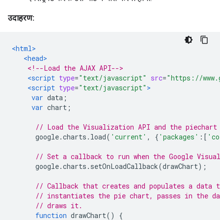
उदाहरण:
<html>
<head>
<!--Load the AJAX API-->
<script
type
=
"text/javascript"
src
=
"https://www.
<script
type
=
"text/javascript"
>
var
 data
;
var
 chart
;
// Load the Visualization API and the piechart
      google
.
charts
.
load
(
'current'
,
{
'packages'
:[
'co
// Set a callback to run when the Google Visua
      google
.
charts
.
setOnLoadCallback
(
drawChart
);
// Callback that creates and populates a data t
// instantiates the pie chart, passes in the da
// draws it.
function
 drawChart
()
{