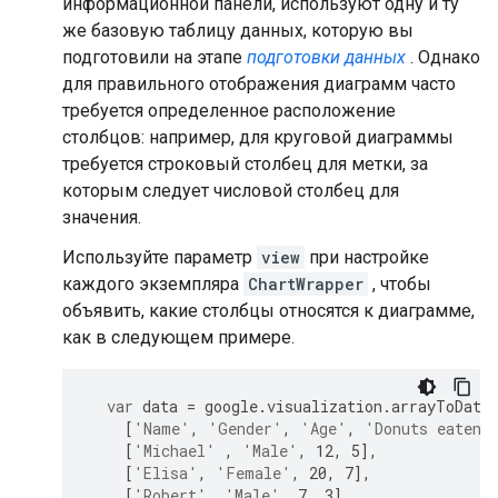
информационной панели, используют одну и ту
же базовую таблицу данных, которую вы
подготовили на этапе
подготовки данных
. Однако
для правильного отображения диаграмм часто
требуется определенное расположение
столбцов: например, для круговой диаграммы
требуется строковый столбец для метки, за
которым следует числовой столбец для
значения.
Используйте параметр
view
при настройке
каждого экземпляра
ChartWrapper
, чтобы
объявить, какие столбцы относятся к диаграмме,
как в следующем примере.
var
 data 
=
 google
.
visualization
.
arrayToData
[
'Name'
,
'Gender'
,
'Age'
,
'Donuts eaten'
[
'Michael'
,
'Male'
,
12
,
5
],
[
'Elisa'
,
'Female'
,
20
,
7
],
[
'Robert'
,
'Male'
,
7
,
3
],