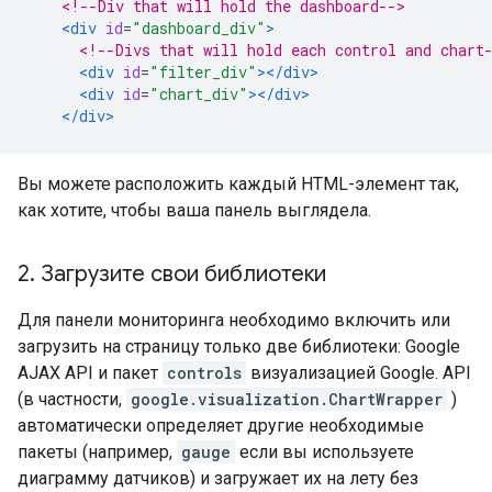
<!--Div that will hold the dashboard-->
<div
id
=
"dashboard_div"
>
<!--Divs that will hold each control and chart
<div
id
=
"filter_div"
></div>
<div
id
=
"chart_div"
></div>
</div>
Вы можете расположить каждый HTML-элемент так,
как хотите, чтобы ваша панель выглядела.
2
.
Загрузите свои библиотеки
Для панели мониторинга необходимо включить или
загрузить на страницу только две библиотеки: Google
AJAX API и пакет
controls
визуализацией Google. API
(в частности,
google.visualization.ChartWrapper
)
автоматически определяет другие необходимые
пакеты (например,
gauge
если вы используете
диаграмму датчиков) и загружает их на лету без