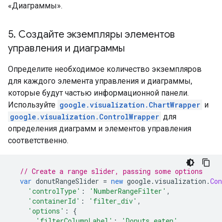
«Диаграммы».
5
.
Создайте экземпляры элементов
управления и диаграммы
Определите необходимое количество экземпляров
для каждого элемента управления и диаграммы,
которые будут частью информационной панели.
Используйте
google.visualization.ChartWrapper
и
google.visualization.ControlWrapper
для
определения диаграмм и элементов управления
соответственно.
// Create a range slider, passing some options
var
 donutRangeSlider 
=
new
 google
.
visualization
.
Con
'controlType'
:
'NumberRangeFilter'
,
'containerId'
:
'filter_div'
,
'options'
:
{
'filterColumnLabel'
:
'Donuts eaten'