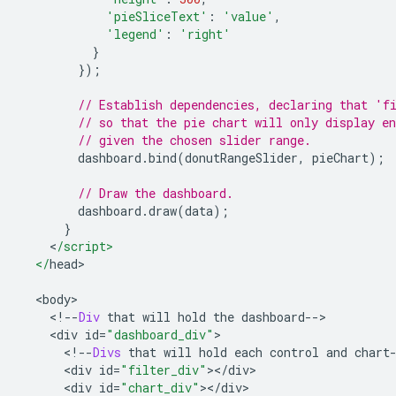
'pieSliceText'
:
'value'
,
'legend'
:
'right'
}
});
// Establish dependencies, declaring that 'f
// so that the pie chart will only display en
// given the chosen slider range.
        dashboard
.
bind
(
donutRangeSlider
,
 pieChart
);
// Draw the dashboard.
        dashboard
.
draw
(
data
);
}
<
/script>
  </
head
>
<
body
>
<!--
Div
 that will hold the dashboard
-->
<
div id
=
"dashboard_div"
>
<!--
Divs
 that will hold each control and chart
<
div id
=
"filter_div"
></
div
>
<
div id
=
"chart_div"
></
div
>