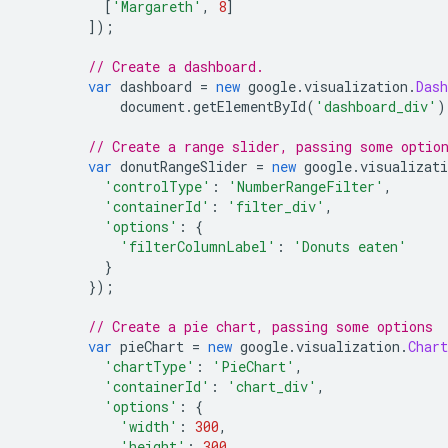
[
'Margareth'
,
8
]
]);
// Create a dashboard.
var
 dashboard 
=
new
 google
.
visualization
.
Dash
            document
.
getElementById
(
'dashboard_div'
)
// Create a range slider, passing some optio
var
 donutRangeSlider 
=
new
 google
.
visualizati
'controlType'
:
'NumberRangeFilter'
,
'containerId'
:
'filter_div'
,
'options'
:
{
'filterColumnLabel'
:
'Donuts eaten'
}
});
// Create a pie chart, passing some options
var
 pieChart 
=
new
 google
.
visualization
.
Chart
'chartType'
:
'PieChart'
,
'containerId'
:
'chart_div'
,
'options'
:
{
'width'
:
300
,
'height'
:
300
,