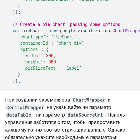
}
});
// Create a pie chart, passing some options
var
 pieChart 
=
new
 google
.
visualization
.
ChartWrappe
'chartType'
:
'PieChart'
,
'containerId'
:
'chart_div'
,
'options'
:
{
'width'
:
300
,
'height'
:
300
,
'pieSliceText'
:
'label'
}
});
При создании экземпляров
ChartWrapper
и
ControlWrapper
не указывайте ни параметр
dataTable
, ни параметр
dataSourceUrl
. Панель
управления заботится о том, чтобы предоставить
каждому из них соответствующие данные. Однако
обязательно укажите необходимые параметры: