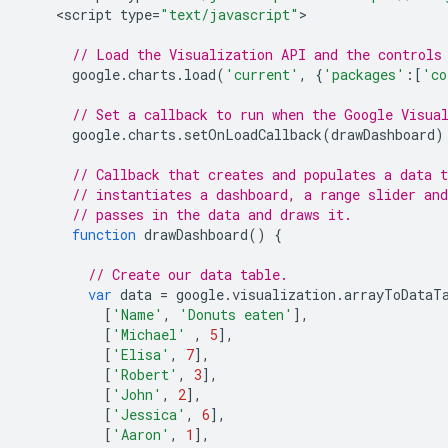
<
script type
=
"text/javascript"
>
// Load the Visualization API and the controls
      google
.
charts
.
load
(
'current'
,
{
'packages'
:[
'co
// Set a callback to run when the Google Visua
      google
.
charts
.
setOnLoadCallback
(
drawDashboard
)
// Callback that creates and populates a data t
// instantiates a dashboard, a range slider and
// passes in the data and draws it.
function
 drawDashboard
()
{
// Create our data table.
var
 data 
=
 google
.
visualization
.
arrayToDataT
[
'Name'
,
'Donuts eaten'
],
[
'Michael'
,
5
],
[
'Elisa'
,
7
],
[
'Robert'
,
3
],
[
'John'
,
2
],
[
'Jessica'
,
6
],
[
'Aaron'
,
1
],