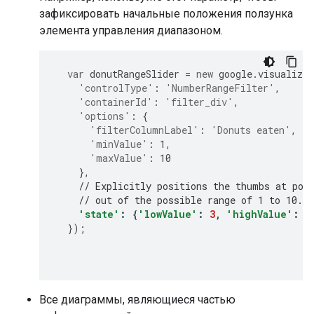
зафиксировать начальные положения ползунка
элемента управления диапазоном.
var
 donutRangeSlider 
=
new
 google
.
visualizat
'controlType'
:
'NumberRangeFilter'
,
'containerId'
:
'filter_div'
,
'options'
:
{
'filterColumnLabel'
:
'Donuts eaten'
,
'minValue'
:
1
,
'maxValue'
:
10
},
// Explicitly positions the thumbs at pos
// out of the possible range of 1 to 10.
'state'
:
{
'lowValue'
:
3
,
'highValue'
:
8
});
Все диаграммы, являющиеся частью