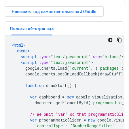
Полная веб-страница
<html>
<head>
<script
type
=
"text/javascript"
src
=
"https://ww
<script
type
=
"text/javascript"
>
      google
.
charts
.
load
(
'current'
,
{
'packages'
:[
'
      google
.
charts
.
setOnLoadCallback
(
drawStuff
);
function
 drawStuff
()
{
var
 dashboard 
=
new
 google
.
visualization
.
Da
          document
.
getElementById
(
'programmatic_da
// We omit "var" so that programmaticSlide
var
 programmaticSlider 
=
new
 google
.
visual
'controlType'
:
'NumberRangeFilter'
,