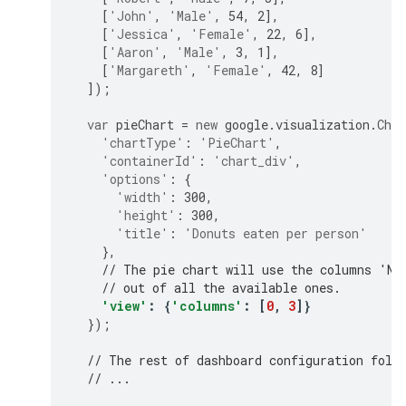
[
'John'
,
'Male'
,
54
,
2
],
[
'Jessica'
,
'Female'
,
22
,
6
],
[
'Aaron'
,
'Male'
,
3
,
1
],
[
'Margareth'
,
'Female'
,
42
,
8
]
]);
var
 pieChart 
=
new
 google
.
visualization
.
Char
'chartType'
:
'PieChart'
,
'containerId'
:
'chart_div'
,
'options'
:
{
'width'
:
300
,
'height'
:
300
,
'title'
:
'Donuts eaten per person'
},
// The pie chart will use the columns 'Na
// out of all the available ones.
'view'
:
{
'columns'
:
[
0
,
3
]}
});
// The rest of dashboard configuration foll
// ...