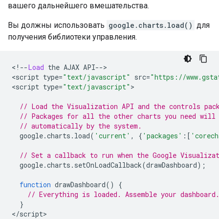
вашего дальнейшего вмешательства.
Вы должны использовать
google.charts.load()
для
получения библиотеки управления.
<!--
Load
 the AJAX API
-->
<
script type
=
"text/javascript"
 src
=
"https://www.gsta
<
script type
=
"text/javascript"
>
// Load the Visualization API and the controls pac
// Packages for all the other charts you need will
// automatically by the system.
  google
.
charts
.
load
(
'current'
,
{
'packages'
:[
'corech
// Set a callback to run when the Google Visualiza
  google
.
charts
.
setOnLoadCallback
(
drawDashboard
);
function
 drawDashboard
()
{
// Everything is loaded. Assemble your dashboard
}
</
script
>