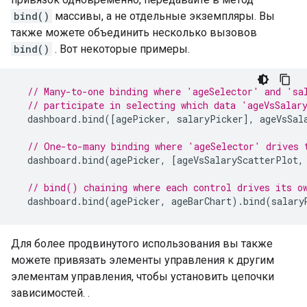
bind()
массивы, а не отдельные экземпляры. Вы
также можете объединить несколько вызовов
bind()
. Вот некоторые примеры.
// Many-to-one binding where 'ageSelector' and 'sa
// participate in selecting which data 'ageVsSalar
  dashboard
.
bind
([
agePicker
,
 salaryPicker
],
 ageVsSal
// One-to-many binding where 'ageSelector' drives 
  dashboard
.
bind
(
agePicker
,
[
ageVsSalaryScatterPlot
,
// bind() chaining where each control drives its o
  dashboard
.
bind
(
agePicker
,
 ageBarChart
).
bind
(
salary
Для более продвинутого использования вы также
можете привязать элементы управления к другим
элементам управления, чтобы установить цепочки
зависимостей.
.