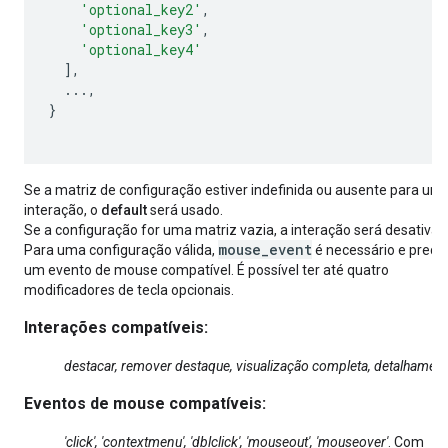
'optional_key2'
,
'optional_key3'
,
'optional_key4'
],
...,
}
Se a matriz de configuração estiver indefinida ou ausente para um
interação, o
default
será usado.
Se a configuração for uma matriz vazia, a interação será desativad
mouse_event
Para uma configuração válida,
é necessário e precis
um evento de mouse compatível. É possível ter até quatro
modificadores de tecla opcionais.
Interações compatíveis:
destacar, remover destaque, visualização completa, detalhamen
Eventos de mouse compatíveis:
'click', 'contextmenu', 'dblclick', 'mouseout', 'mouseover'
. Com