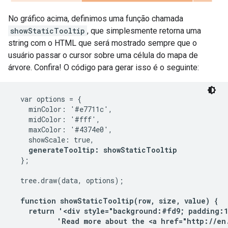
No gráfico acima, definimos uma função chamada
showStaticTooltip
, que simplesmente retorna uma
string com o HTML que será mostrado sempre que o
usuário passar o cursor sobre uma célula do mapa de
árvore. Confira! O código para gerar isso é o seguinte:
  var options = {

    minColor: '#e7711c',

    midColor: '#fff',

    maxColor: '#4374e0',

    showScale: true,

generateTooltip: showStaticTooltip
  };

  tree.draw(data, options);

function showStaticTooltip(row, size, value) {

    return '<div style="background:#fd9; padding:1
           'Read more about the <a href="http://en