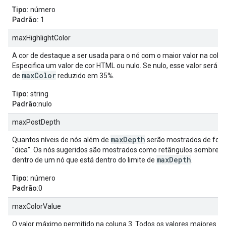
Tipo:
número
Padrão:
1
maxHighlightColor
A cor de destaque a ser usada para o nó com o maior valor na colun
Especifica um valor de cor HTML ou nulo. Se nulo, esse valor será o 
maxColor
de
reduzido em 35%.
Tipo:
string
Padrão
:nulo
maxPostDepth
maxDepth
Quantos níveis de nós além de
serão mostrados de for
"dica". Os nós sugeridos são mostrados como retângulos sombrea
maxDepth
dentro de um nó que está dentro do limite de
.
Tipo:
número
Padrão
:0
maxColorValue
O valor máximo permitido na coluna 3. Todos os valores maiores q