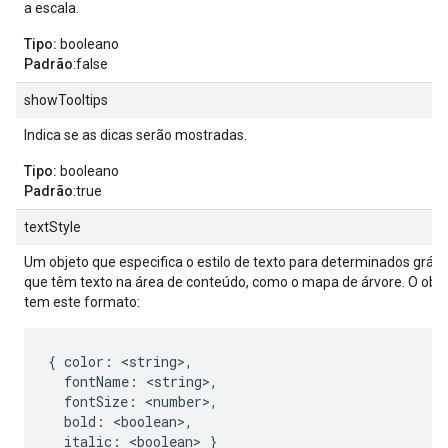
a escala.
Tipo:
booleano
Padrão
:false
showTooltips
Indica se as dicas serão mostradas.
Tipo:
booleano
Padrão
:true
textStyle
Um objeto que especifica o estilo de texto para determinados gráfi
que têm texto na área de conteúdo, como o mapa de árvore. O obje
tem este formato:
{ color: <string>,

  fontName: <string>,

  fontSize: <number>,

  bold: <boolean>,

  italic: <boolean> }
