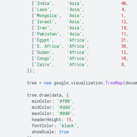
[
'India'
,
'Asia'
,
40
,
[
'Laos'
,
'Asia'
,
4
,
[
'Mongolia'
,
'Asia'
,
1
,
[
'Israel'
,
'Asia'
,
12
,
[
'Iran'
,
'Asia'
,
18
,
[
'Pakistan'
,
'Asia'
,
11
,
[
'Egypt'
,
'Africa'
,
21
,
[
'S. Africa'
,
'Africa'
,
30
,
[
'Sudan'
,
'Africa'
,
12
,
[
'Congo'
,
'Africa'
,
10
,
[
'Zaire'
,
'Africa'
,
8
,
]);
        tree 
=
new
 google
.
visualization
.
TreeMap
(
docu
        tree
.
draw
(
data
,
{
          minColor
:
'#f00'
,
          midColor
:
'#ddd'
,
          maxColor
:
'#0d0'
,
          headerHeight
:
15
,
          fontColor
:
'black'
,
          showScale
:
true