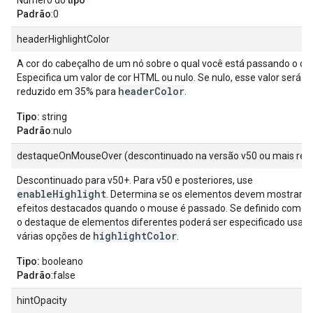
Número do
tipo
Padrão
:0
headerHighlightColor
A cor do cabeçalho de um nó sobre o qual você está passando o cur
Especifica um valor de cor HTML ou nulo. Se nulo, esse valor será
headerColor
reduzido em 35% para
.
Tipo:
string
Padrão
:nulo
destaqueOnMouseOver (descontinuado na versão v50 ou mais rec
Descontinuado para v50+. Para v50 e posteriores, use
enableHighlight
. Determina se os elementos devem mostrar
efeitos destacados quando o mouse é passado. Se definido como
o destaque de elementos diferentes poderá ser especificado usan
highlightColor
várias opções de
.
Tipo:
booleano
Padrão
:false
hintOpacity