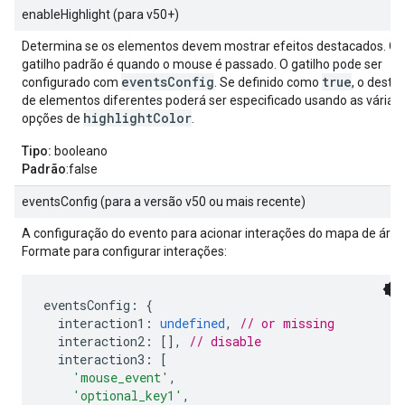
enableHighlight (para v50+)
Determina se os elementos devem mostrar efeitos destacados. O
gatilho padrão é quando o mouse é passado. O gatilho pode ser
eventsConfig
true
configurado com
. Se definido como
, o desta
de elementos diferentes poderá ser especificado usando as várias
highlightColor
opções de
.
Tipo:
booleano
Padrão
:false
eventsConfig (para a versão v50 ou mais recente)
A configuração do evento para acionar interações do mapa de árvo
Formate para configurar interações:
eventsConfig
:
{
  interaction1
:
undefined
,
// or missing
  interaction2
:
[],
// disable
  interaction3
:
[
'mouse_event'
,
'optional_key1'
,