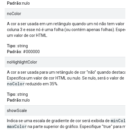
Padrão
:nulo
noColor
A cor a ser usada em um retângulo quando um nó não tem valor pa
coluna 3 e esse nó é uma folha (ou contém apenas folhas). Especif
um valor de cor HTML.
Tipo:
string
Padrão
: #000000
noHighlightColor
A cor a ser usada para um retângulo de cor “não” quando destacad
Especifica um valor de cor HTML ou nulo. Se nulo, será o valor de
noColor
reduzido em 35%.
Tipo:
string
Padrão
:nulo
showScale
minColo
Indica se uma escala de gradiente de cor será exibida de
maxColor
na parte superior do gráfico. Especifique "true" para mo