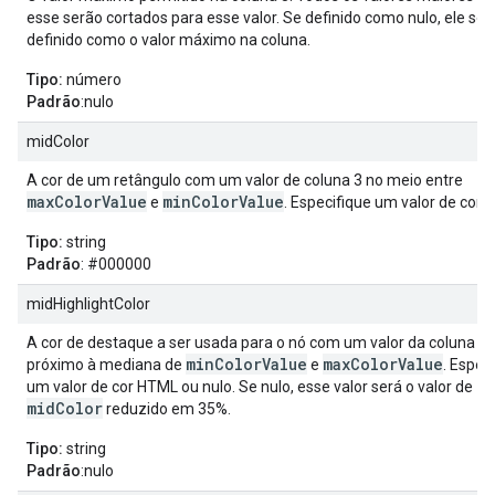
esse serão cortados para esse valor. Se definido como nulo, ele ser
definido como o valor máximo na coluna.
Tipo:
número
Padrão
:nulo
midColor
A cor de um retângulo com um valor de coluna 3 no meio entre
maxColorValue
minColorValue
e
. Especifique um valor de cor 
Tipo:
string
Padrão
: #000000
midHighlightColor
A cor de destaque a ser usada para o nó com um valor da coluna 3
minColorValue
maxColorValue
próximo à mediana de
e
. Especi
um valor de cor HTML ou nulo. Se nulo, esse valor será o valor de
midColor
reduzido em 35%.
Tipo:
string
Padrão
:nulo