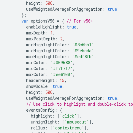
        height
:
500
,
        useWeightedAverageForAggregation
:
true
};
var
 optionsV50 
=
{
// For v50+
        enableHighlight
:
true
,
        maxDepth
:
1
,
        maxPostDepth
:
2
,
        minHighlightColor
:
'#8c6bb1'
,
        midHighlightColor
:
'#9ebcda'
,
        maxHighlightColor
:
'#edf8fb'
,
        minColor
:
'#009688'
,
        midColor
:
'#f7f7f7'
,
        maxColor
:
'#ee8100'
,
        headerHeight
:
15
,
        showScale
:
true
,
        height
:
500
,
        useWeightedAverageForAggregation
:
true
,
// Use click to highlight and double-click to
        eventsConfig
:
{
          highlight
:
[
'click'
],
          unhighlight
:
[
'mouseout'
],
          rollup
:
[
'contextmenu'
],