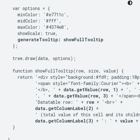
  var options = {

    minColor: '#e7711c',

    midColor: '#fff',

    maxColor: '#4374e0',

    showScale: true,

generateTooltip: showFullTooltip
  };

  tree.draw(data, options);

  function showFullTooltip(row, size, value) {

    return '<div style="background:#fd9; padding:10p
           '<span style="font-family:Courier"><b>' +
           '</b>, ' + 
data.getValue(row, 1)
 + ', ' 
           ', ' + 
data.getValue(row, 3)
 + '</span><b
           'Datatable row: ' + 
row
 + '<br>' +

data.getColumnLabel(2)
 +

           ' (total value of this cell and its child
data.getColumnLabel(3)
 + ': ' + 
value
 +
  }
