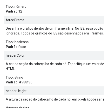
Tipo:
número
Padrão
:12
forceIFrame
Desenha o gráfico dentro de um frame inline. No IE8, essa opção é
ignorada. Todos os gráficos do IE8 são desenhados em i-frames.
Tipo:
booleano
Padrão
:false
headerColor
A cor da seção do cabeçalho de cada nó. Especifique um valor de c
HTML.
Tipo:
string
Padrão
: #988f86
headerHeight
A altura da seção do cabeçalho de cada nó, em pixels (pode ser zer