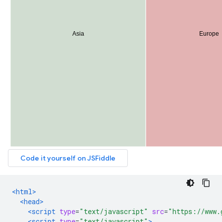
<html>
<head>
<script
type
=
"text/javascript"
src
=
"https://www.
<script
type
=
"text/javascript"
>