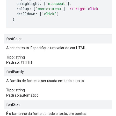
  unhighlight
:
[
'mouseout'
],
  rollup
:
[
'contextmenu'
],
// right-click
  drilldown
:
[
'click'
]
}
fontColor
A cor do texto. Especifique um valor de cor HTML.
Tipo:
string
Padrão
: #ffffff
fontFamily
A família de fontes a ser usada em todo o texto.
Tipo:
string
Padrão
:automático
fontSize
É o tamanho da fonte de todo o texto, em pontos.