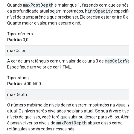
maxPostDepth
Quando
é maior que 1, fazendo com que os nós a
hintOpacity
da profundidade atual sejam mostrados,
especifica
nível de transparência que precisa ser. Ele precisa estar entre 0 e 1.
Quanto maior o valor, mais escuro o nó.
Tipo:
número
Padrão
:0,0
maxColor
maxColorVal
A cor de um retângulo com um valor de coluna 3 de
Especifique um valor de cor HTML.
Tipo:
string
Padrão
: #00dd00
maxDepth
O número máximo de níveis de nó a serem mostrados na visualiza
atual. Os níveis serão nivelados no plano atual. Se sua árvore tiver 
níveis do que isso, você terá que subir ou descer para vê-los. Além d
maxPostDepth
é possível ver os níveis de
abaixo disso como
retângulos sombreados nesses nós.