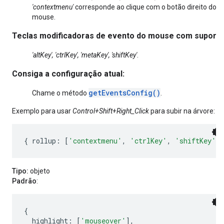
'contextmenu'
corresponde ao clique com o botão direito do
mouse.
Teclas modificadoras de evento do mouse com suporte
'altKey', 'ctrlKey', 'metaKey', 'shiftKey'
.
Consiga a configuração atual:
getEventsConfig()
Chame o método
.
Exemplo para usar
Control+Shift+Right_Click
para subir na árvore:
{
 rollup
:
[
'contextmenu'
,
'ctrlKey'
,
'shiftKey'
]
Tipo:
objeto
Padrão
:
{
  highlight
:
[
'mouseover'
],