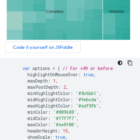
var
 options 
=
{
// For v49 or before
        highlightOnMouseOver
:
true
,
        maxDepth
:
1
,
        maxPostDepth
:
2
,
        minHighlightColor
:
'#8c6bb1'
,
        midHighlightColor
:
'#9ebcda'
,
        maxHighlightColor
:
'#edf8fb'
,
        minColor
:
'#009688'
,
        midColor
:
'#f7f7f7'
,
        maxColor
:
'#ee8100'
,
        headerHeight
:
15
,
        showScale
:
true
,