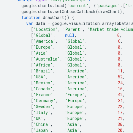
      google
.
charts
.
load
(
'current'
,
{
'packages'
:[
'tr
      google
.
charts
.
setOnLoadCallback
(
drawChart
);
function
 drawChart
()
{
var
 data 
=
 google
.
visualization
.
arrayToDataT
[
'Location'
,
'Parent'
,
'Market trade volu
[
'Global'
,
null
,
0
,
[
'America'
,
'Global'
,
0
,
[
'Europe'
,
'Global'
,
0
,
[
'Asia'
,
'Global'
,
0
,
[
'Australia'
,
'Global'
,
0
,
[
'Africa'
,
'Global'
,
0
,
[
'Brazil'
,
'America'
,
11
,
[
'USA'
,
'America'
,
52
,
[
'Mexico'
,
'America'
,
24
,
[
'Canada'
,
'America'
,
16
,
[
'France'
,
'Europe'
,
42
,
[
'Germany'
,
'Europe'
,
31
,
[
'Sweden'
,
'Europe'
,
22
,
[
'Italy'
,
'Europe'
,
17
,
[
'UK'
,
'Europe'
,
21
,
[
'China'
,
'Asia'
,
36
,
[
'Japan'
,
'Asia'
,
20
,