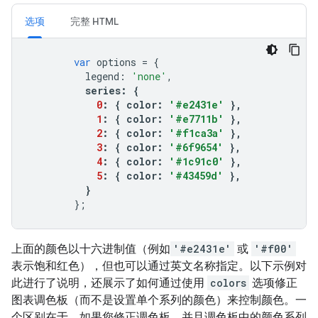
选项
完整 HTML
var
 options 
=
{
          legend
:
'none'
,
series
:
{
0
:
{
 color
:
'#e2431e'
},
1
:
{
 color
:
'#e7711b'
},
2
:
{
 color
:
'#f1ca3a'
},
3
:
{
 color
:
'#6f9654'
},
4
:
{
 color
:
'#1c91c0'
},
5
:
{
 color
:
'#43459d'
},
}
};
上面的颜色以十六进制值（例如
'#e2431e'
或
'#f00'
表示饱和红色），但也可以通过英文名称指定。以下示例对
此进行了说明，还展示了如何通过使用
colors
选项修正
图表调色板（而不是设置单个系列的颜色）来控制颜色。一
个区别在于，如果您修正调色板，并且调色板中的颜色系列