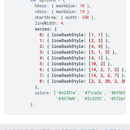
          hAxis
:
{
 maxValue
:
10
},
          vAxis
:
{
 maxValue
:
18
},
          chartArea
:
{
 width
:
380
},
          lineWidth
:
4
,
series
:
{
0
:
{
 lineDashStyle
:
[
1
,
1
]
},
1
:
{
 lineDashStyle
:
[
2
,
2
]
},
2
:
{
 lineDashStyle
:
[
4
,
4
]
},
3
:
{
 lineDashStyle
:
[
5
,
1
,
3
]
},
4
:
{
 lineDashStyle
:
[
4
,
1
]
},
5
:
{
 lineDashStyle
:
[
10
,
2
]
},
6
:
{
 lineDashStyle
:
[
14
,
2
,
7
,
2
]
},
7
:
{
 lineDashStyle
:
[
14
,
2
,
2
,
7
]
},
8
:
{
 lineDashStyle
:
[
2
,
2
,
20
,
2
,
20
,
},
          colors
:
[
'#e2431e'
,
'#f1ca3a'
,
'#6f9654
'#4374e0'
,
'#5c3292'
,
'#572a1a
};