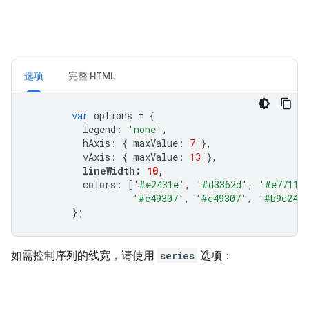
选项
完整 HTML
var
 options 
=
{
          legend
:
'none'
,
          hAxis
:
{
 maxValue
:
7
},
          vAxis
:
{
 maxValue
:
13
},
lineWidth
:
10
,
          colors
:
[
'#e2431e'
,
'#d3362d'
,
'#e7711b
'#e49307'
,
'#e49307'
,
'#b9c246
};
如需控制序列的线宽，请使用
series
选项：