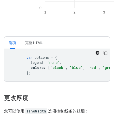
选项
完整 HTML
var
 options 
=
{
          legend
:
'none'
,
colors
:
[
'black'
,
'blue'
,
'red'
,
'gree
};
更改厚度
您可以使用
lineWidth
选项控制线条的粗细：