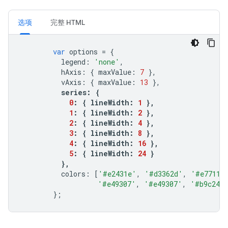
选项
完整 HTML
var
 options 
=
{
          legend
:
'none'
,
          hAxis
:
{
 maxValue
:
7
},
          vAxis
:
{
 maxValue
:
13
},
series
:
{
0
:
{
 lineWidth
:
1
},
1
:
{
 lineWidth
:
2
},
2
:
{
 lineWidth
:
4
},
3
:
{
 lineWidth
:
8
},
4
:
{
 lineWidth
:
16
},
5
:
{
 lineWidth
:
24
}
},
          colors
:
[
'#e2431e'
,
'#d3362d'
,
'#e7711b
'#e49307'
,
'#e49307'
,
'#b9c246
};