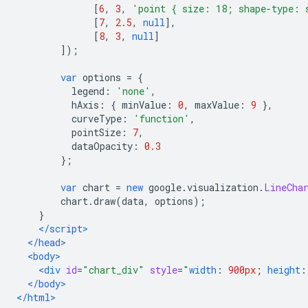
[
6
,
3
,
'point { size: 18; shape-type: 
[
7
,
2.5
,
null
],
[
8
,
3
,
null
]
]);
var
 options 
=
{
          legend
:
'none'
,
          hAxis
:
{
 minValue
:
0
,
 maxValue
:
9
},
          curveType
:
'function'
,
          pointSize
:
7
,
          dataOpacity
:
0.3
};
var
 chart 
=
new
 google
.
visualization
.
LineCha
        chart
.
draw
(
data
,
 options
);
}
</script>
</head>
<body>
<div
id
=
"chart_div"
style
=
"
width
:
900px
;
height
:
</body>
</html>