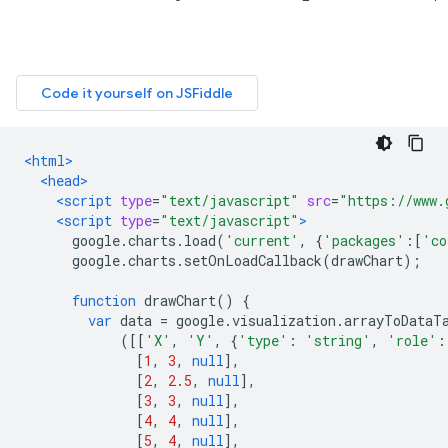
<html>
<head>
<script
type
=
"text/javascript"
src
=
"https://www.
<script
type
=
"text/javascript"
>
      google
.
charts
.
load
(
'current'
,
{
'packages'
:[
'co
      google
.
charts
.
setOnLoadCallback
(
drawChart
);
function
 drawChart
()
{
var
 data 
=
 google
.
visualization
.
arrayToDataT
([[
'X'
,
'Y'
,
{
'type'
:
'string'
,
'role'
:
[
1
,
3
,
null
],
[
2
,
2.5
,
null
],
[
3
,
3
,
null
],
[
4
,
4
,
null
],
[
5
,
4
,
null
],