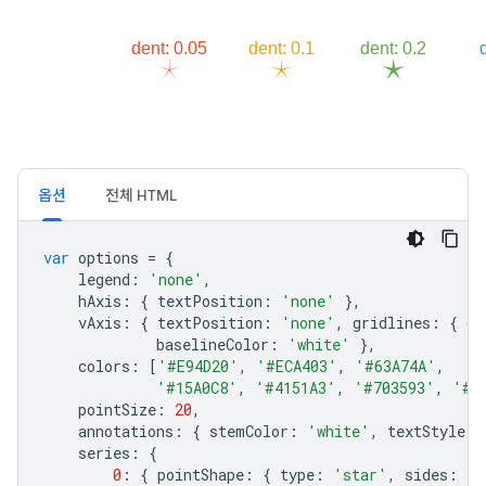
옵션
전체 HTML
var
 options 
=
{
    legend
:
'none'
,
    hAxis
:
{
 textPosition
:
'none'
},
    vAxis
:
{
 textPosition
:
'none'
,
 gridlines
:
{
 co
             baselineColor
:
'white'
},
    colors
:
[
'#E94D20'
,
'#ECA403'
,
'#63A74A'
,
'#15A0C8'
,
'#4151A3'
,
'#703593'
,
'#9
    pointSize
:
20
,
    annotations
:
{
 stemColor
:
'white'
,
 textStyle
:
    series
:
{
0
:
{
 pointShape
:
{
 type
:
'star'
,
 sides
:
5
,