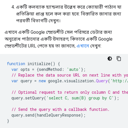
একটি কলব্যাক হ্যান্ডলার উল্লেখ করে ক্যোয়ারী পাঠান যা
প্রতিক্রিয়া প্রাপ্ত হলে কল করা হবে: বিস্তারিত জানার জন্য
পরবর্তী বিভাগটি দেখুন।
এখানে একটি Google স্প্রেডশীট সেল পরিসরে ডেটার জন্য
অনুরোধ পাঠানোর একটি উদাহরণ; কিভাবে একটি Google
স্প্রেডশীটের URL পেতে হয় তা জানতে,
এখানে
দেখুন:
function
 initialize
()
{
var
 opts 
=
{
sendMethod
:
'auto'
};
// Replace the data source URL on next line with y
var
 query 
=
new
 google
.
visualization
.
Query
(
'http:/
// Optional request to return only column C and th
  query
.
setQuery
(
'select C, sum(B) group by C'
);
// Send the query with a callback function.
  query
.
send
(
handleQueryResponse
);
}