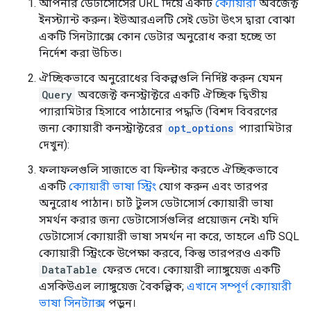
আপনার ডেটাসোর্সের URL দিয়ে একটি
ক্যোয়ারী
অবজেক্ট
ইনস্ট্যান্ট করুন। ইউআরএলটি সেই ডেটা উৎস দ্বারা বোঝা
একটি সিনট্যাক্সে কোন ডেটার অনুরোধ করা হচ্ছে তা
নির্দেশ করা উচিত।
ঐচ্ছিকভাবে অনুরোধের বিকল্পগুলি নির্দিষ্ট করুন যেমন
Query
অবজেক্ট কনস্ট্রাক্টরে একটি ঐচ্ছিক দ্বিতীয়
প্যারামিটার হিসাবে পাঠানোর পদ্ধতি (বিশদ বিবরণের
জন্য ক্যোয়ারী কনস্ট্রাক্টরের
opt_options
প্যারামিটার
দেখুন):
ফলাফলগুলি সাজাতে বা ফিল্টার করতে ঐচ্ছিকভাবে
একটি
ক্যোয়ারী ভাষা স্ট্রিং
যোগ করুন এবং তারপর
অনুরোধ পাঠান। চার্ট টুলস ডেটাসোর্স ক্যোয়ারী ভাষা
সমর্থন করার জন্য ডেটাসোর্সগুলির প্রয়োজন নেই৷ যদি
ডেটাসোর্স ক্যোয়ারী ভাষা সমর্থন না করে, তাহলে এটি SQL
ক্যোয়ারী স্ট্রিংকে উপেক্ষা করবে, কিন্তু তারপরও একটি
DataTable
ফেরত দেবে। ক্যোয়ারী ল্যাঙ্গুয়েজ একটি
এসকিউএল ল্যাঙ্গুয়েজ বৈকল্পিক;
এখানে সম্পূর্ণ ক্যোয়ারী
ভাষা সিনট্যাক্স
পড়ুন।