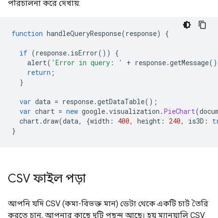
পরিচালনা করে দেখায়:
function
 handleQueryResponse
(
response
)
{
if
(
response
.
isError
())
{
    alert
(
'Error in query: '
+
 response
.
getMessage
()
return
;
}
var
 data 
=
 response
.
getDataTable
();
var
 chart 
=
new
 google
.
visualization
.
PieChart
(
docu
  chart
.
draw
(
data
,
{
width
:
400
,
 height
:
240
,
 is3D
:
t
}
CSV ফাইল পড়া
আপনি যদি CSV (কমা-বিভক্ত মান) ডেটা থেকে একটি চার্ট তৈরি
করতে চান, আপনার কাছে দুটি পছন্দ আছে। হয় ম্যানুয়ালি CSV