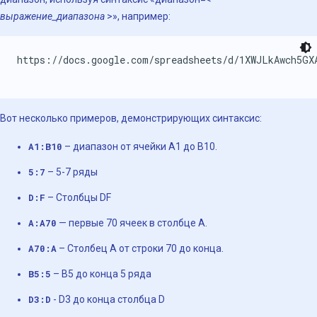
выражение_диапазона
>», например:
https://docs.google.com/spreadsheets/d/1XWJLkAwch5GX
Вот несколько примеров, демонстрирующих синтаксис:
A1:B10
– диапазон от ячейки A1 до B10.
5:7
– 5-7 ряды
D:F
– Столбцы DF
A:A70
— первые 70 ячеек в столбце A.
A70:A
– Столбец A от строки 70 до конца.
B5:5
– В5 до конца 5 ряда
D3:D
- D3 до конца столбца D