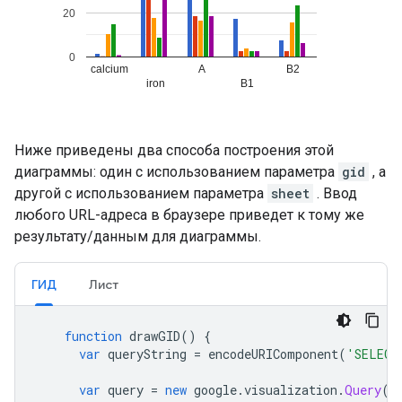
Ниже приведены два способа построения этой
диаграммы: один с использованием параметра
gid
, а
другой с использованием параметра
sheet
. Ввод
любого URL-адреса в браузере приведет к тому же
результату/данным для диаграммы.
ГИД
Лист
function
 drawGID
()
{
var
 queryString 
=
 encodeURIComponent
(
'SELECT
var
 query 
=
new
 google
.
visualization
.
Query
(