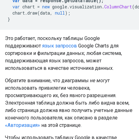
var
 data 
=
 response
.
getDataTable
();
var
 chart 
=
new
 google
.
visualization
.
ColumnChart
(
d
  chart
.
draw
(
data
,
null
);
}
Это работает, поскольку таблицы Google
поддерживают
язык запросов
Google Charts для
сортировки и фильтрации данных; любая система,
поддерживающая язык запросов, может
использоваться в качестве источника данных.
Обратите внимание, что диаграммы
не могут
использовать привилегии человека,
просматривающего их, без явного разрешения.
Электронная таблица должна быть либо видна всем,
либо страница должна явно получить учетные данные
конечного пользователя, как описано в разделе
«Авторизация»
на этой странице.
Чтобы использовать таблицу Google в качестве