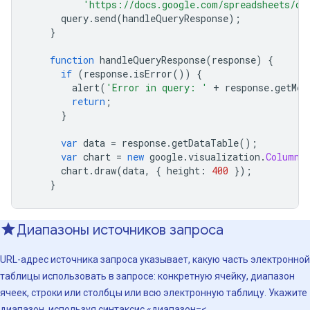
'https://docs.google.com/spreadsheets/d/
      query
.
send
(
handleQueryResponse
);
}
function
 handleQueryResponse
(
response
)
{
if
(
response
.
isError
())
{
        alert
(
'Error in query: '
+
 response
.
getMes
return
;
}
var
 data 
=
 response
.
getDataTable
();
var
 chart 
=
new
 google
.
visualization
.
ColumnC
      chart
.
draw
(
data
,
{
 height
:
400
});
}
Диапазоны источников запроса
URL-адрес источника запроса указывает, какую часть электронной
таблицы использовать в запросе: конкретную ячейку, диапазон
ячеек, строки или столбцы или всю электронную таблицу. Укажите
диапазон, используя синтаксис «диапазон=<