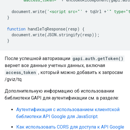
  document
.
write
(
'<script src="'
+
 tqUrl 
+
'" type="
}
function
 handleTqResponse
(
resp
)
{
  document
.
write
(
JSON
.
stringify
(
resp
));
}
После успешной авторизации
gapi.auth.getToken()
вернет все данные учетных данных, включая
access_token
, который можно добавить к запросам
/gviz/tq.
Дополнительную информацию об использовании
библиотеки GAPI для аутентификации см. в разделе:
Аутентификация с использованием клиентской
библиотеки API Google для JavaScript.
Как использовать CORS для доступа к API Google