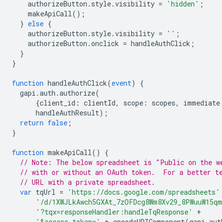
    authorizeButton
.
style
.
visibility 
=
'hidden'
;
    makeApiCall
();
}
else
{
    authorizeButton
.
style
.
visibility 
=
''
;
    authorizeButton
.
onclick 
=
 handleAuthClick
;
}
}
function
 handleAuthClick
(
event
)
{
  gapi
.
auth
.
authorize
(
{
client_id
:
 clientId
,
 scope
:
 scopes
,
 immediate
      handleAuthResult
);
return
false
;
}
function
 makeApiCall
()
{
// Note: The below spreadsheet is "Public on the w
// with or without an OAuth token.  For a better t
// URL with a private spreadsheet.
var
 tqUrl 
=
'https://docs.google.com/spreadsheets'
'/d/1XWJLkAwch5GXAt_7zOFDcg8Wm8Xv29_8PWuuW15qm
'?tqx=responseHandler:handleTqResponse'
+
'&access_token='
+
 encodeURIComponent
(
gapi
.
aut