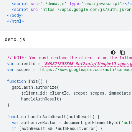
<script
src
=
"./demo.js"
type
=
"text/javascript"
></s
<script
src
=
"https://apis.google.com/js/auth.js?on
</body>
</html>
demo.js
// NOTE: You must replace the client id on the follo
var
 clientId 
=
'549821307845-9ef2xotqflhcqbv10.apps.g
var
 scopes 
=
'https://www.googleapis.com/auth/spread
function
 init
()
{
  gapi
.
auth
.
authorize
(
{
client_id
:
 clientId
,
 scope
:
 scopes
,
 immediate
      handleAuthResult
);
}
function
 handleAuthResult
(
authResult
)
{
var
 authorizeButton 
=
 document
.
getElementById
(
'aut
if
(
authResult 
&&
!
authResult
.
error
)
{