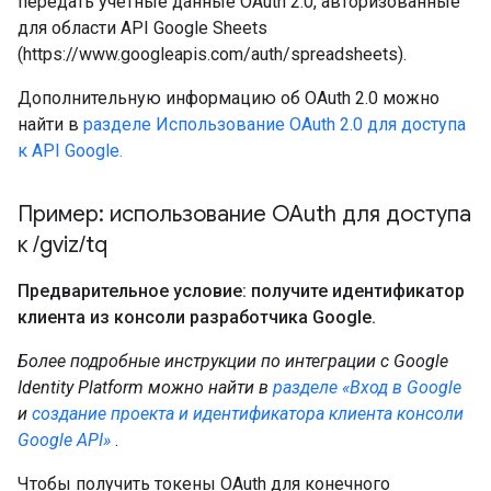
передать учетные данные OAuth 2.0, авторизованные
для области API Google Sheets
(https://www.googleapis.com/auth/spreadsheets).
Дополнительную информацию об OAuth 2.0 можно
найти в
разделе Использование OAuth 2.0 для доступа
к API Google.
Пример: использование OAuth для доступа
к
/
gviz
/
tq
Предварительное условие: получите идентификатор
клиента из консоли разработчика Google
.
Более подробные инструкции по интеграции с Google
Identity Platform можно найти в
разделе «Вход в Google
и
создание проекта и идентификатора клиента консоли
Google API»
.
Чтобы получить токены OAuth для конечного