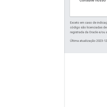
Consulte nosso
Exceto em caso de indicaç
código são licenciadas d
registrada da Oracle e/ou a
Última atualização 2023-1
Envolver
Google Developer Program
Google Developer Groups
Google Developer Experts
Accelerators
Google Cloud & NVIDIA