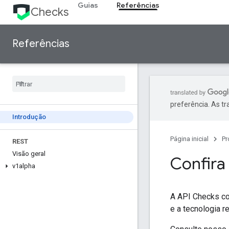
Guias
Referências
Checks
Referências
preferência. As t
Introdução
Página inicial
Pr
REST
Visão geral
Confira
v1alpha
A API Checks co
e a tecnologia r