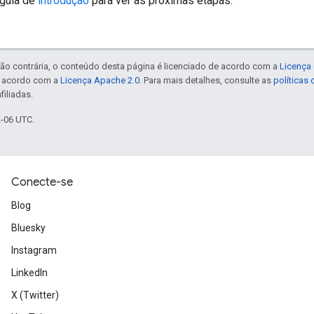
 guia de
introdução
para ver as próximas etapas.
ão contrária, o conteúdo desta página é licenciado de acordo com a
Licença 
e acordo com a
Licença Apache 2.0
. Para mais detalhes, consulte as
políticas
filiadas.
2-06 UTC.
Conecte-se
Blog
Bluesky
Instagram
LinkedIn
X (Twitter)