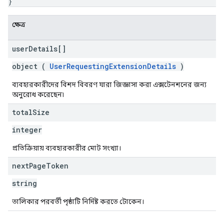
}
ক্ষেত্র
user
Details[]
object (
UserRequestingExtensionDetails
)
ব্যবহারকারীদের বিশদ বিবরণ যারা জিজ্ঞাসা করা এক্সটেনশনের জন্য
অনুরোধ করেছেন৷
total
Size
integer
প্রতিক্রিয়ায় ব্যবহারকারীর মোট সংখ্যা।
next
Page
Token
string
তালিকার পরবর্তী পৃষ্ঠাটি নির্দিষ্ট করতে টোকেন।