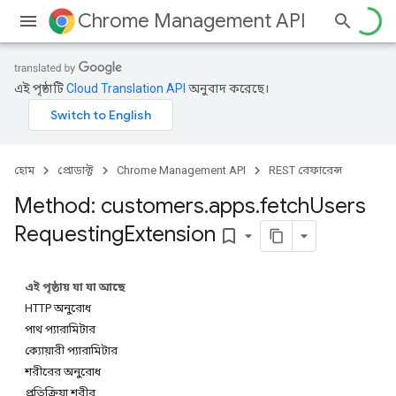
Chrome Management API
এই পৃষ্ঠাটি
Cloud Translation API
অনুবাদ করেছে।
হোম
প্রোডাক্ট
Chrome Management API
REST রেফারেন্স
Method: customers
.
apps
.
fetch
Users
Requesting
Extension
bookmark_border
এই পৃষ্ঠায় যা যা আছে
HTTP অনুরোধ
ses
পাথ প্যারামিটার
ses.operations
ক্যোয়ারী প্যারামিটার
শরীরের অনুরোধ
প্রতিক্রিয়া শরীর