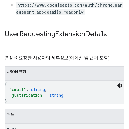
https://www.googleapis.com/auth/chrome.man
agement.appdetails.readonly
User
Requesting
Extension
Details
연장을 요청한 사용자의 세부정보(이메일 및 근거 포함)
JSON 표현
{
"email"
: 
string
,
"justification"
: 
string
}
필드
email