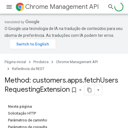
Chrome Management API
O Google usa tecnologia de IA na tradução de conteúdos para seu
idioma de preferência. As traduções com IA podem ter erros.
Página inicial
Produtos
Chrome Management API
Referência da REST
Method: customers
.
apps
.
fetch
Users
Requesting
Extension
bookmark_border
ses
ses.operations
Nesta página
Solicitação HTTP
Parâmetros de caminho
Parâmetros de consulta