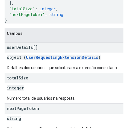
]
,
"totalSize"
: 
integer
,
"nextPageToken"
: 
string
}
Campos
user
Details[]
object (
UserRequestingExtensionDetails
)
Detalhes dos usuários que solicitaram a extensão consultada.
total
Size
integer
Número total de usuários na resposta.
next
Page
Token
string