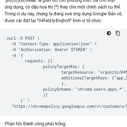
policySchema
là giản đồ cho phương thức đã cho loại
ứng dụng, có dấu hoa thị (*) thay cho một chính sách cụ thể.
Trong ví dụ này, chúng ta đang xoá ứng dụng Google Bản vẽ,
được cài đặt tại "04fatzly4livjho9" Đơn vị tổ chức:
curl -X POST \

  -H "Content-Type: application/json" \

  -H "Authorization: Bearer $TOKEN" \

  -d '{

        requests: [{

                policyTargetKey: {

                        targetResource: "orgunits/04f
                        additionalTargetKeys: {"app_
                        },

                policySchema: "chrome.users.apps.*",

                }]

      }' \

Phản hồi thành công phải trống: