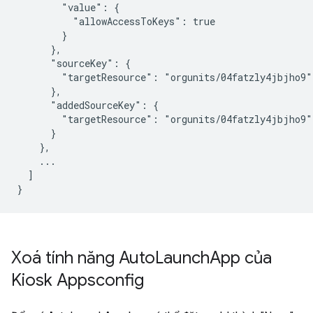
        "value": {

          "allowAccessToKeys": true

        }

      },

      "sourceKey": {

        "targetResource": "orgunits/04fatzly4jbjho9"

      },

      "addedSourceKey": {

        "targetResource": "orgunits/04fatzly4jbjho9"

      }

    },

    ...

  ]

Xoá tính năng Auto
Launch
App của
Kiosk Appsconfig