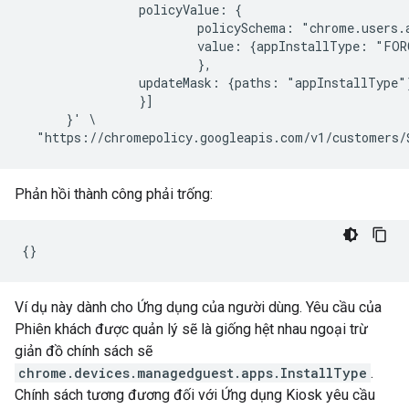
                policyValue: {

                        policySchema: "chrome.users.a
                        value: {appInstallType: "FORC
                        },

                updateMask: {paths: "appInstallType"}
                }]

      }' \

Phản hồi thành công phải trống:
Ví dụ này dành cho Ứng dụng của người dùng. Yêu cầu của
Phiên khách được quản lý sẽ là giống hệt nhau ngoại trừ
giản đồ chính sách sẽ
chrome.devices.managedguest.apps.InstallType
.
Chính sách tương đương đối với Ứng dụng Kiosk yêu cầu