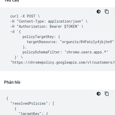
Yêu cầu
  curl -X POST \

  -H "Content-Type: application/json" \

  -H "Authorization: Bearer $TOKEN" \

  -d '{

        policyTargetKey: {

          targetResource: "orgunits/04fatzly4jbjho9"

        },

        policySchemaFilter: "chrome.users.apps.*"

    }' \

Phản hồi
{

  "resolvedPolicies": [

    {

      "targetKey": {
