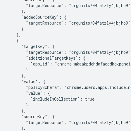
        "targetResource": "orgunits/04fatzly4jbjho9"

      },

      "addedSourceKey": {

        "targetResource": "orgunits/04fatzly4jbjho9"

      }

    },

    {

      "targetKey": {

        "targetResource": "orgunits/04fatzly4jbjho9",
        "additionalTargetKeys": {

          "app_id": "chrome:mkaakpdehdafacodkgkpghoi
        }

      },

      "value": {

        "policySchema": "chrome.users.apps.IncludeInC
        "value": {

          "includeInCollection": true

        }

      },

      "sourceKey": {

        "targetResource": "orgunits/04fatzly4jbjho9"

      },
