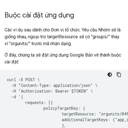
Buộc cài đặt ứng dụng
Các ví dụ sau dành cho Đơn vị tổ chức. Yêu cầu Nhóm sẽ là
giống nhau, ngoại trừ targetResource sẽ có "groups/" thay
vì "orgunits/" trước mã nhận dạng.
Ở đây, chúng ta sẽ đặt ứng dụng Google Bản vẽ thành buộc
cài đặt:
curl -X POST \

  -H "Content-Type: application/json" \

  -H "Authorization: Bearer $TOKEN" \

  -d '{

        requests: [{

                policyTargetKey: {

                        targetResource: "orgunits/04f
                        additionalTargetKeys: {"app_
                        },
