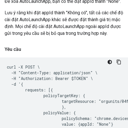
Để xoá AutoLaunchApp, bạn có thể đặt appId thành "None".
Lưu ý rằng khi đặt appId thành "Không có", tất cả các chế độ
cài đặt AutoLaunchApp khác sẽ được đặt thành giá trị mặc
định. Mọi chế độ cài đặt AutoLaunchApp ngoài appId được
gửi trong yêu cầu sẽ bị bỏ qua trong trường hợp này.
Yêu cầu
curl -X POST \

  -H "Content-Type: application/json" \

  -H "Authorization: Bearer $TOKEN" \

  -d '{

        requests: [{

                policyTargetKey: {

                        targetResource: "orgunits/04f
                        },

                policyValue: {

                        policySchema: "chrome.devices
                        value: {appId: "None"}
