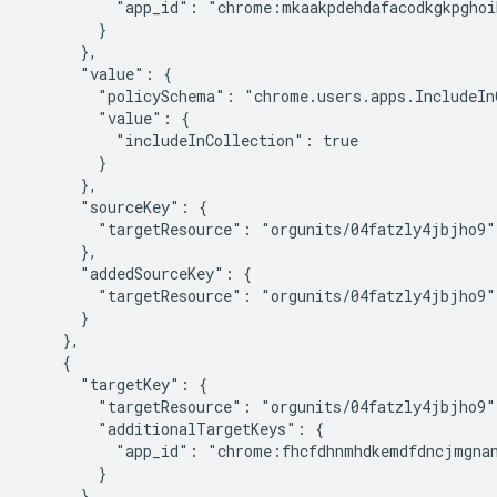
          "app_id": "chrome:mkaakpdehdafacodkgkpghoi
        }

      },

      "value": {

        "policySchema": "chrome.users.apps.IncludeInC
        "value": {

          "includeInCollection": true

        }

      },

      "sourceKey": {

        "targetResource": "orgunits/04fatzly4jbjho9"

      },

      "addedSourceKey": {

        "targetResource": "orgunits/04fatzly4jbjho9"

      }

    },

    {

      "targetKey": {

        "targetResource": "orgunits/04fatzly4jbjho9",
        "additionalTargetKeys": {

          "app_id": "chrome:fhcfdhnmhdkemdfdncjmgnan
        }

      },
