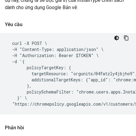
dụ này, chúng ta sẽ đọc giá trị của InstallType chính sách
dành cho ứng dụng Google Bản vẽ:
Yêu cầu
  curl -X POST \

  -H "Content-Type: application/json" \

  -H "Authorization: Bearer $TOKEN" \

  -d '{

        policyTargetKey: {

          targetResource: "orgunits/04fatzly4jbjho9",
          additionalTargetKeys: {"app_id": "chrome:m
        },

        policySchemaFilter: "chrome.users.apps.Instal
    }' \

Phản hồi