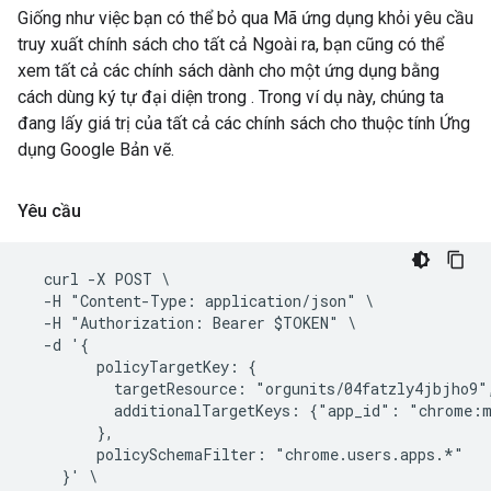
Giống như việc bạn có thể bỏ qua Mã ứng dụng khỏi yêu cầu
truy xuất chính sách cho tất cả Ngoài ra, bạn cũng có thể
xem tất cả các chính sách dành cho một ứng dụng bằng
cách dùng ký tự đại diện trong . Trong ví dụ này, chúng ta
đang lấy giá trị của tất cả các chính sách cho thuộc tính Ứng
dụng Google Bản vẽ.
Yêu cầu
  curl -X POST \

  -H "Content-Type: application/json" \

  -H "Authorization: Bearer $TOKEN" \

  -d '{

        policyTargetKey: {

          targetResource: "orgunits/04fatzly4jbjho9",
          additionalTargetKeys: {"app_id": "chrome:m
        },

        policySchemaFilter: "chrome.users.apps.*"

    }' \
