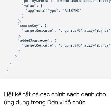
        "policySchema": "chrome.users.apps.InstallTyp
        "value": {

          "appInstallType": "ALLOWED"

        }

      },

      "sourceKey": {

        "targetResource": "orgunits/04fatzly4jbjho9"

      },

      "addedSourceKey": {

        "targetResource": "orgunits/04fatzly4jbjho9"

      }

    },

    ...

  ]

Liệt kê tất cả các chính sách dành cho
ứng dụng trong Đơn vị tổ chức