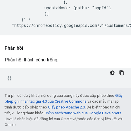
                        },

                updateMask: {paths: "appId"}

                }]

      }' \

Phản hồi
Phản hồi thành công trống.
Trừ phi có lưu ý khác, nội dung của trang này được cấp phép theo
Giấy
phép ghi nhận tác giả 4.0 của Creative Commons
và các mẫu mã lập
trình được cấp phép theo
Giấy phép Apache 2.0
. Để biết thông tin chi
tiết, vui lòng tham khảo
Chính sách trang web của Google Developers
.
Java là nhãn hiệu đã đăng ký của Oracle và/hoặc các đơn vị liên kết với
Oracle.