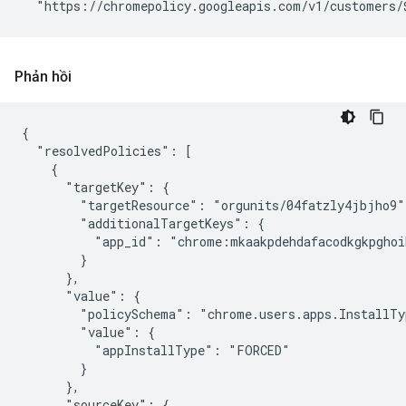
Phản hồi
{

  "resolvedPolicies": [

    {

      "targetKey": {

        "targetResource": "orgunits/04fatzly4jbjho9",
        "additionalTargetKeys": {

          "app_id": "chrome:mkaakpdehdafacodkgkpghoi
        }

      },

      "value": {

        "policySchema": "chrome.users.apps.InstallTyp
        "value": {

          "appInstallType": "FORCED"

        }

      },

      "sourceKey": {
