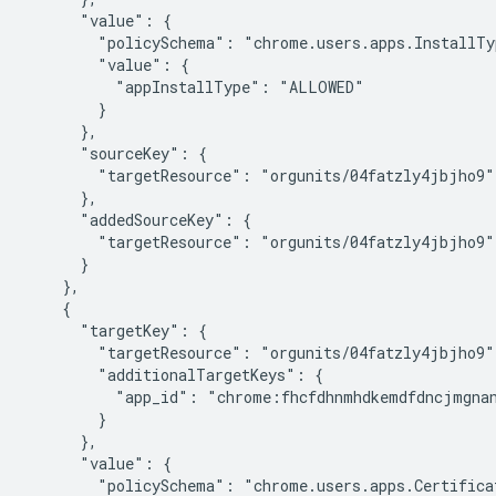
      "value": {

        "policySchema": "chrome.users.apps.InstallTyp
        "value": {

          "appInstallType": "ALLOWED"

        }

      },

      "sourceKey": {

        "targetResource": "orgunits/04fatzly4jbjho9"

      },

      "addedSourceKey": {

        "targetResource": "orgunits/04fatzly4jbjho9"

      }

    },

    {

      "targetKey": {

        "targetResource": "orgunits/04fatzly4jbjho9",
        "additionalTargetKeys": {

          "app_id": "chrome:fhcfdhnmhdkemdfdncjmgnan
        }

      },

      "value": {

        "policySchema": "chrome.users.apps.Certificat