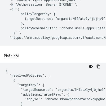
  -H "Authorization: Bearer $TOKEN" \

  -d '{

        policyTargetKey: {

          targetResource: "orgunits/04fatzly4jbjho9",
        },

        policySchemaFilter: "chrome.users.apps.Instal
    }' \

Phản hồi
{

  "resolvedPolicies": [

    {

      "targetKey": {

        "targetResource": "orgunits/04fatzly4jbjho9",
        "additionalTargetKeys": {

          "app_id": "chrome:mkaakpdehdafacodkgkpghoi
        }
