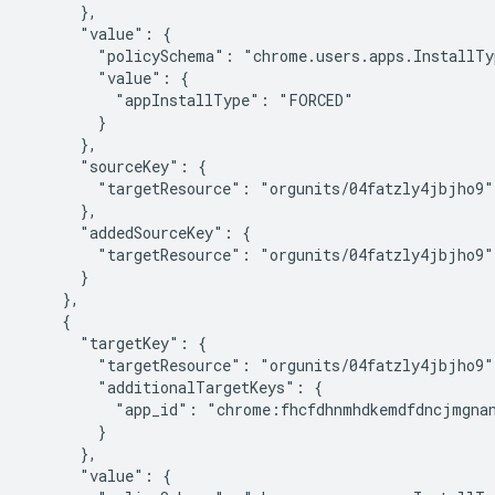
      },

      "value": {

        "policySchema": "chrome.users.apps.InstallTyp
        "value": {

          "appInstallType": "FORCED"

        }

      },

      "sourceKey": {

        "targetResource": "orgunits/04fatzly4jbjho9"

      },

      "addedSourceKey": {

        "targetResource": "orgunits/04fatzly4jbjho9"

      }

    },

    {

      "targetKey": {

        "targetResource": "orgunits/04fatzly4jbjho9",
        "additionalTargetKeys": {

          "app_id": "chrome:fhcfdhnmhdkemdfdncjmgnan
        }

      },

      "value": {
