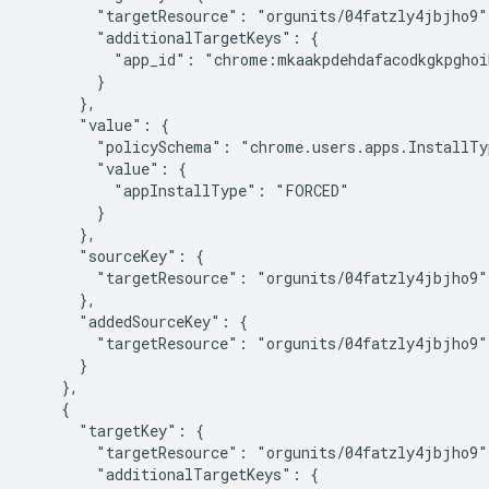
        "targetResource": "orgunits/04fatzly4jbjho9",
        "additionalTargetKeys": {

          "app_id": "chrome:mkaakpdehdafacodkgkpghoi
        }

      },

      "value": {

        "policySchema": "chrome.users.apps.InstallTyp
        "value": {

          "appInstallType": "FORCED"

        }

      },

      "sourceKey": {

        "targetResource": "orgunits/04fatzly4jbjho9"

      },

      "addedSourceKey": {

        "targetResource": "orgunits/04fatzly4jbjho9"

      }

    },

    {

      "targetKey": {

        "targetResource": "orgunits/04fatzly4jbjho9",
        "additionalTargetKeys": {
