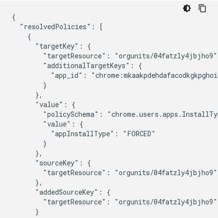
{

  "resolvedPolicies": [

    {

      "targetKey": {

        "targetResource": "orgunits/04fatzly4jbjho9",
        "additionalTargetKeys": {

          "app_id": "chrome:mkaakpdehdafacodkgkpghoi
        }

      },

      "value": {

        "policySchema": "chrome.users.apps.InstallTyp
        "value": {

          "appInstallType": "FORCED"

        }

      },

      "sourceKey": {

        "targetResource": "orgunits/04fatzly4jbjho9"

      },

      "addedSourceKey": {

        "targetResource": "orgunits/04fatzly4jbjho9"

      }
