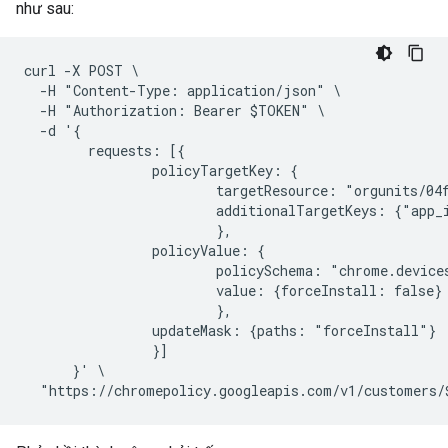
như sau:
curl -X POST \

  -H "Content-Type: application/json" \

  -H "Authorization: Bearer $TOKEN" \

  -d '{

        requests: [{

                policyTargetKey: {

                        targetResource: "orgunits/04f
                        additionalTargetKeys: {"app_
                        },

                policyValue: {

                        policySchema: "chrome.devices
                        value: {forceInstall: false}

                        },

                updateMask: {paths: "forceInstall"}

                }]

      }' \
