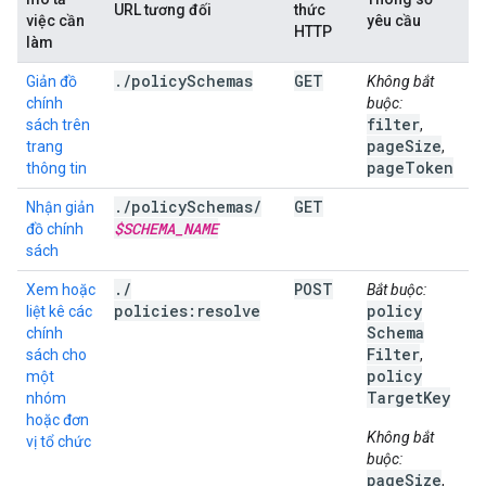
URL tương đối
thức
việc cần
yêu cầu
HTTP
làm
.
/
policy
Schemas
GET
Giản đồ
Không bắt
chính
buộc:
filter
sách trên
,
page
Size
trang
,
page
Token
thông tin
.
/
policy
Schemas
/
GET
Nhận giản
$SCHEMA
_
NAME
đồ chính
sách
.
/
POST
Xem hoặc
Bắt buộc:
policies:resolve
policy
liệt kê các
Schema
chính
Filter
sách cho
,
policy
một
Target
Key
nhóm
hoặc đơn
Không bắt
vị tổ chức
buộc:
pageSize
,