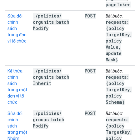
pageToken
.
/
policies
/
POST
Sửa đổi
Bắt buộc:
orgunits:batch
requests:
chính
Modify
{policy
sách
Target
Key
,
trong đơn
policy
vị tổ chức
Value
,
update
Mask}
.
/
policies
/
POST
Kế thừa
Bắt buộc:
orgunits:batch
requests:
chính
Inherit
{policy
sách
Target
Key
,
trong một
policy
đơn vị tổ
Schema}
chức
.
/
policies
/
POST
Sửa đổi
Bắt buộc:
groups:batch
requests:
chính
Modify
{policy
sách
Target
Key
,
trong một
policy
Nhóm