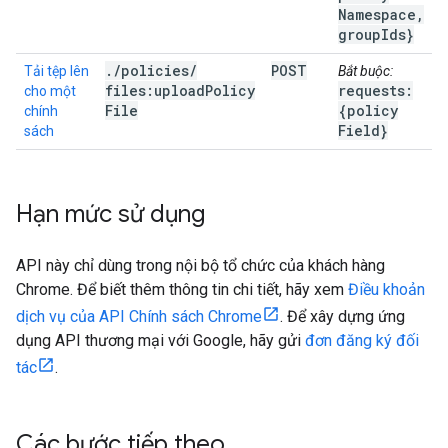
Namespace
,
group
Ids}
.
/
policies
/
POST
Tải tệp lên
Bắt buộc:
files:upload
Policy
requests:
cho một
File
{policy
chính
Field}
sách
Hạn mức sử dụng
API này chỉ dùng trong nội bộ tổ chức của khách hàng
Chrome. Để biết thêm thông tin chi tiết, hãy xem
Điều khoản
dịch vụ của API Chính sách Chrome
. Để xây dựng ứng
dụng API thương mại với Google, hãy gửi
đơn đăng ký đối
tác
.
Các bước tiếp theo