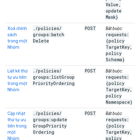
Value
,
update
Mask}
.
/
policies
/
POST
Xoá chính
Bắt buộc:
groups:batch
requests:
sách
Delete
{policy
trong một
Target
Key
,
Nhóm
policy
Schema}
.
/
policies
/
POST
Liệt kê thứ
Bắt buộc:
groups:list
Group
requests:
tự ưu tiên
Priority
Ordering
{policy
trong một
Target
Key
,
Nhóm
policy
Namespace}
.
/
policies
/
POST
Cập nhật
Bắt buộc:
groups:update
requests:
thứ tự ưu
Group
Priority
{policy
tiên trong
Ordering
Target
Key
,
một
policy
Nhóm