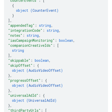
"counterEvents"
: 
[
{
object (
CounterEvent
)
}
]
,
"appendedTag"
: 
string
,
"integrationCode"
: 
string
,
"notes"
: 
string
,
"iasCampaignMonitoring"
: 
boolean
,
"companionCreativeIds"
: 
[
string
]
,
"skippable"
: 
boolean
,
"skipOffset"
: 
{
object (
AudioVideoOffset
)
}
,
"progressOffset"
: 
{
object (
AudioVideoOffset
)
}
,
"universalAdId"
: 
{
object (
UniversalAdId
)
}
,
"thirdPartyUrls"
: 
[