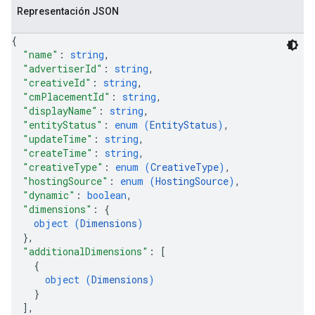
Representación JSON
{
veKeywords
"name"
: 
string
,
"advertiserId"
: 
string
,
"creativeId"
: 
string
,
pciones
"cmPlacementId"
: 
string
,
"displayName"
: 
string
,
"entityStatus"
: 
enum (
EntityStatus
)
,
"updateTime"
: 
string
,
"createTime"
: 
string
,
"creativeType"
: 
enum (
CreativeType
)
,
"hostingSource"
: 
enum (
HostingSource
)
,
"dynamic"
: 
boolean
,
"dimensions"
: 
{
object (
Dimensions
)
}
,
"additionalDimensions"
: 
[
{
object (
Dimensions
)
}
ources
]
,