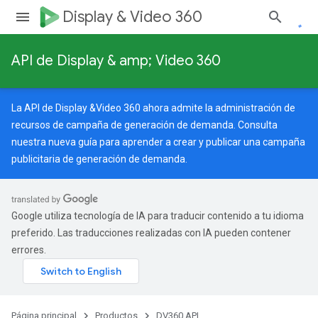
Display & Video 360
API de Display & amp; Video 360
La API de Display &Video 360 ahora admite la administración de
recursos de campaña de generación de demanda. Consulta
nuestra
nueva guía
para aprender a crear y publicar una campaña
publicitaria de generación de demanda.
Google utiliza tecnología de IA para traducir contenido a tu idioma
preferido. Las traducciones realizadas con IA pueden contener
errores.
Página principal
Productos
DV360 API