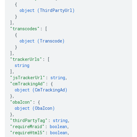
{
object (
ThirdPartyUrl
)
}
]
,
"transcodes"
: 
[
{
object (
Transcode
)
}
]
,
"trackerUrls"
: 
[
string
]
,
"jsTrackerUrl"
: 
string
,
"cmTrackingAd"
: 
{
object (
CmTrackingAd
)
}
,
"obaIcon"
: 
{
object (
ObaIcon
)
}
,
"thirdPartyTag"
: 
string
,
"requireMraid"
: 
boolean
,
"requireHtml5"
: 
boolean
,