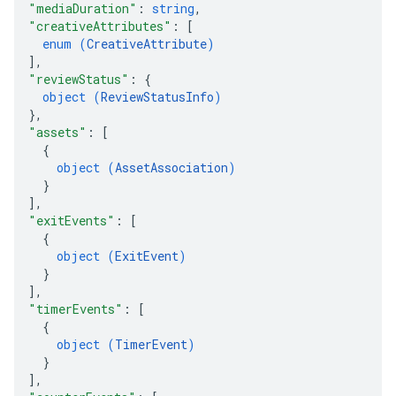
"mediaDuration"
: 
string
,
"creativeAttributes"
: 
[
enum (
CreativeAttribute
)
]
,
"reviewStatus"
: 
{
object (
ReviewStatusInfo
)
Options
}
,
"assets"
: 
[
{
object (
AssetAssociation
)
}
]
,
"exitEvents"
: 
[
{
object (
ExitEvent
)
}
]
,
"timerEvents"
: 
[
{
object (
TimerEvent
)
}
]
,