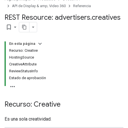
signedTargetingOptions
API de Display & amp; Video 360
Referencia
s.youtubeAssetAssociations
REST Resource: advertisers
.
creatives
bookmark_border
En esta página
Recurso: Creative
HostingSource
CreativeAttribute
ReviewStatusInfo
Estado de aprobación
Recurso: Creative
gnTargetingOptions
s.youtubeAssetAssociations
Es una sola creatividad.