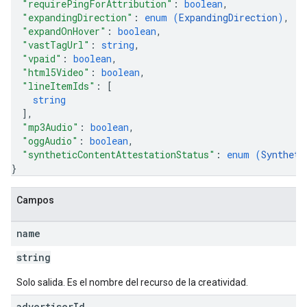
"requirePingForAttribution"
: 
boolean
,
"expandingDirection"
: 
enum (
ExpandingDirection
)
,
"expandOnHover"
: 
boolean
,
"vastTagUrl"
: 
string
,
"vpaid"
: 
boolean
,
"html5Video"
: 
boolean
,
"lineItemIds"
: 
[
string
]
,
"mp3Audio"
: 
boolean
,
"oggAudio"
: 
boolean
,
"syntheticContentAttestationStatus"
: 
enum (
Syntheti
}
Campos
name
string
Solo salida. Es el nombre del recurso de la creatividad.
advertiser
Id