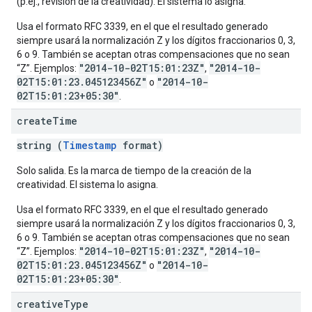
(p.ej., revisión de la creatividad). El sistema lo asigna.
Usa el formato RFC 3339, en el que el resultado generado
siempre usará la normalización Z y los dígitos fraccionarios 0, 3,
6 o 9. También se aceptan otras compensaciones que no sean
"2014-10-02T15:01:23Z"
"2014-10-
“Z”. Ejemplos:
,
02T15:01:23.045123456Z"
"2014-10-
o
02T15:01:23+05:30"
.
create
Time
string (
Timestamp
format)
Solo salida. Es la marca de tiempo de la creación de la
creatividad. El sistema lo asigna.
Usa el formato RFC 3339, en el que el resultado generado
siempre usará la normalización Z y los dígitos fraccionarios 0, 3,
6 o 9. También se aceptan otras compensaciones que no sean
"2014-10-02T15:01:23Z"
"2014-10-
“Z”. Ejemplos:
,
02T15:01:23.045123456Z"
"2014-10-
o
02T15:01:23+05:30"
.
creative
Type