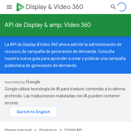
Display & Video 360
API de Display & amp; Video 360
La API de Display &Video 360 ahora admite la administración de
recursos de campaña de generación de demanda. Consulta
nuestra
nueva guía
para aprender a crear y publicar una campaña
publicitaria de generación de demanda.
Google utiliza tecnología de IA para traducir contenido a tu idioma
preferido. Las traducciones realizadas con IA pueden contener
errores.
Página principal
Productos
DV360 API