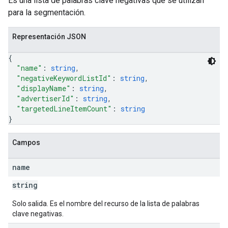
Es una lista de palabras clave negativas que se utilizan
para la segmentación.
Representación JSON
veKeywords
{
pciones
"name"
: 
string
,
"negativeKeywordListId"
: 
string
,
"displayName"
: 
string
,
"advertiserId"
: 
string
,
"targetedLineItemCount"
: 
string
}
Campos
name
string
Solo salida. Es el nombre del recurso de la lista de palabras
clave negativas.
ources