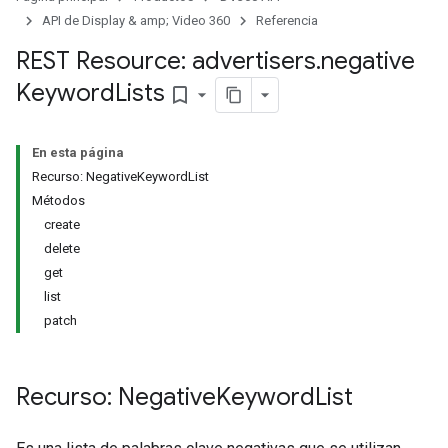
signedTargetingOptions
API de Display & amp; Video 360
Referencia
s.youtubeAssetAssociations
REST Resource: advertisers
.
negative
Keyword
Lists
bookmark_border
En esta página
Recurso: NegativeKeywordList
Métodos
create
gnTargetingOptions
delete
s.youtubeAssetAssociations
get
list
patch
Recurso: Negative
Keyword
List