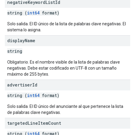
negative
Keyword
List
Id
string (
int64
format)
Solo salida. El ID único de la lista de palabras clave negativas. El
sistema lo asigna.
Options
display
Name
string
Obligatorio. Es el nombre visible de la lista de palabras clave
negativas. Debe estar codificado en UTF-8 con un tamaño
máximo de 255 bytes.
advertiser
Id
string (
int64
format)
Solo salida. El ID único del anunciante al que pertenece la lista
de palabras clave negativas.
targeted
Line
Item
Count
string (
int64
format)