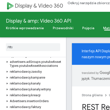
Importowanie do BigQuery
Odkryj narzędzia zbiorc
Display & Video 360
v4
Przegląd
Display & amp; Video 360 API
Zasoby REST
Krótkie wprowadzenie
Przewodniki
Pojęcia
Mat
reklamodawcy
advertisers
.
ad
Assets
reklamodawcy
.
ad
Group
Ads
reklamodawcy
.
ad
Grupy
Interfejs API Dis
reklamodawcy
.
ad
Groups
.
targeting
Types
.
assigned
Kierowanie
Options
naszym
nowym p
advertisers
.
ad
Groups
.
youtube
Asset
Types
.
youtube
Asset
Associations
reklamodawcy
.
zasoby
reklamodawcy
.
kampanie
język. Tłumaczen
reklamodawcy
.
kanały
reklamodawcy
.
kanały
.
witryny
reklamodawcy
.
kreacji
Strona główna
Advertisers
.
insertion
Orders
REST Re
reklamodawcy
.
faktury