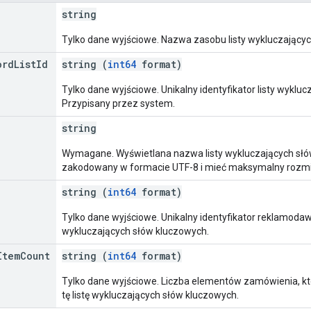
string
Tylko dane wyjściowe. Nazwa zasobu listy wykluczający
ord
List
Id
string (
int64
format)
Tylko dane wyjściowe. Unikalny identyfikator listy wyklu
Przypisany przez system.
string
Wymagane. Wyświetlana nazwa listy wykluczających słó
zakodowany w formacie UTF-8 i mieć maksymalny rozmi
string (
int64
format)
Tylko dane wyjściowe. Unikalny identyfikator reklamodawc
wykluczających słów kluczowych.
Item
Count
string (
int64
format)
Tylko dane wyjściowe. Liczba elementów zamówienia, kt
tę listę wykluczających słów kluczowych.