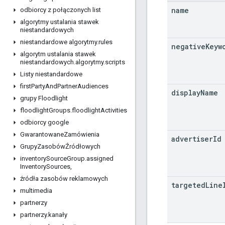
name
odbiorcy z połączonych list
algorytmy ustalania stawek
niestandardowych
niestandardowe algorytmy
.
rules
negative
Keyw
algorytm ustalania stawek
niestandardowych
.
algorytmy
.
scripts
Listy niestandardowe
first
Party
And
Partner
Audiences
display
Name
grupy Floodlight
floodlight
Groups
.
floodlight
Activities
odbiorcy google
Gwarantowane
Zamówienia
advertiser
Id
Grupy
ZasobówŹródłowych
inventory
Source
Group
.
assigned
Inventory
Sources
,
źródła zasobów reklamowych
targeted
Line
multimedia
partnerzy
partnerzy
.
kanały