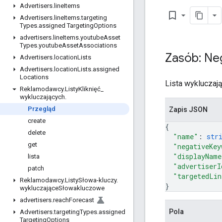
Advertisers
.
line
Items
bookmark_border
Advertisers
.
line
Items
.
targeting
Types
.
assigned Targeting
Options
advertisers
.
line
Items
.
youtube
Asset
Types
.
youtube
Asset
Associations
Zasób: Ne
Advertisers
.
location
Lists
Advertisers
.
location
Lists
.
assigned
Locations
Lista wykluczaj
Reklamodawcy
.
Listy
Kliknięć
_
wykluczających
.
Przegląd
Zapis JSON
create
{
delete
"name"
: 
str
get
"negativeKey
"displayName
lista
"advertiserI
patch
"targetedLin
Reklamodawcy
.
Listy
Słowa-kluczy
.
}
wykluczające
Słowakluczowe
advertisers
.
reach
Forecast
Pola
Advertisers
.
targeting
Types
.
assigned
Targeting
Options