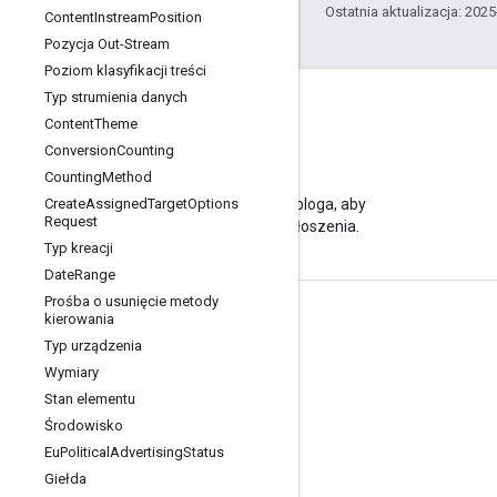
Ostatnia aktualizacja: 202
Content
Instream
Position
Pozycja Out-Stream
Poziom klasyfikacji treści
Typ strumienia danych
Content
Theme
Conversion
Counting
Blog
Counting
Method
Create
Assigned
Target
Odwiedź naszego bloga, aby
Options
Request
poznać ważne ogłoszenia.
Typ kreacji
Date
Range
Prośba o usunięcie metody
kierowania
Informacje o produkcie
Typ urządzenia
Warunki usługi
Wymiary
Limity i przydziały interfejsu API
Stan elementu
Środowisko
Ceny
Eu
Political
Advertising
Status
Giełda