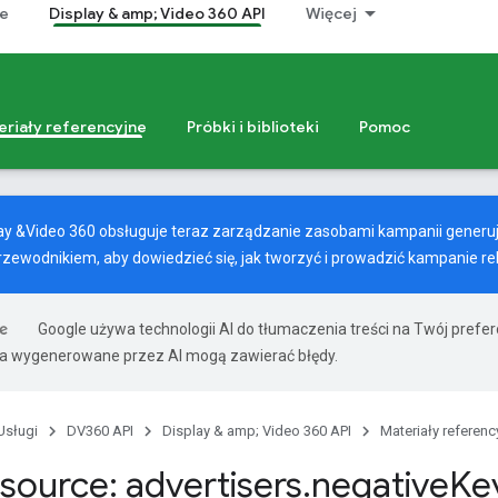
ze
Display & amp; Video 360 API
Więcej
eriały referencyjne
Próbki i biblioteki
Pomoc
play &Video 360 obsługuje teraz zarządzanie zasobami kampanii generuj
rzewodnikiem
, aby dowiedzieć się, jak tworzyć i prowadzić kampanie 
Google używa technologii AI do tłumaczenia treści na Twój pref
ia wygenerowane przez AI mogą zawierać błędy.
Usługi
DV360 API
Display & amp; Video 360 API
Materiały referenc
source: advertisers
.
negative
Ke