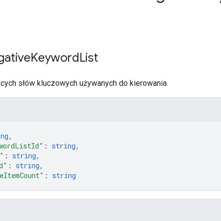
gative
Keyword
List
ących słów kluczowych używanych do kierowania.
ing
,
wordListId"
: 
string
,
"
: 
string
,
d"
: 
string
,
eItemCount"
: 
string