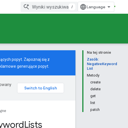
/
Na tej stronie
ących popyt. Zapoznaj się z
Zasób:
NegativeKeyword
reklamowe generujące popyt.
List
Metody
create
erowany
delete
get
list
patch
yjne
yword
Lists