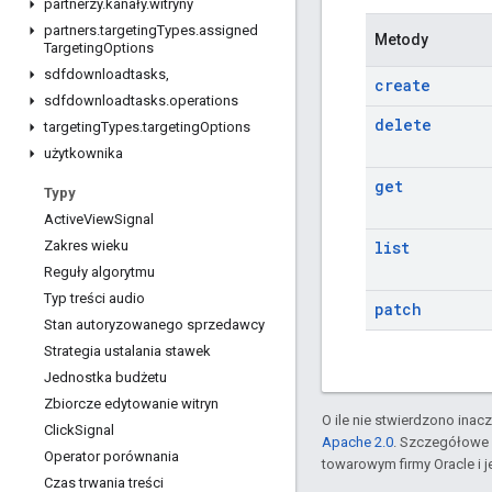
partnerzy
.
kanały
.
witryny
partners
.
targeting
Types
.
assigned
Metody
Targeting
Options
sdfdownloadtasks
,
create
sdfdownloadtasks
.
operations
delete
targeting
Types
.
targeting
Options
użytkownika
get
Typy
Active
View
Signal
list
Zakres wieku
Reguły algorytmu
Typ treści audio
patch
Stan autoryzowanego sprzedawcy
Strategia ustalania stawek
Jednostka budżetu
Zbiorcze edytowanie witryn
O ile nie stwierdzono inacze
Click
Signal
Apache 2.0
. Szczegółowe 
Operator porównania
towarowym firmy Oracle i 
Czas trwania treści