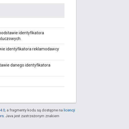
podstawie identyfikatora
 kluczowych.
wie identyfikatora reklamodawcy
tawie danego identyfikatora
4.0
, a fragmenty kodu są dostępne na
licencji
ers
. Java jest zastrzeżonym znakiem