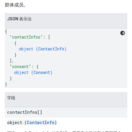
群体成员。
JSON 表示法
{
"contactInfos"
: 
[
{
object (
ContactInfo
)
}
]
,
"consent"
: 
{
object (
Consent
)
}
}
字段
contact
Infos[]
object (
ContactInfo
)