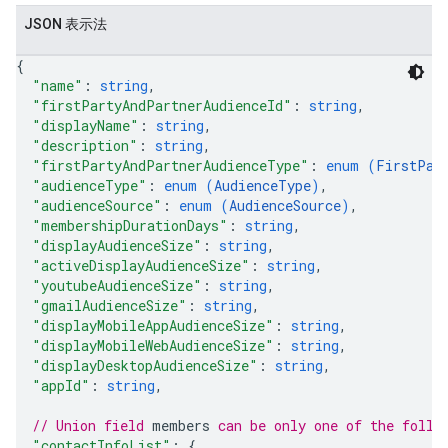
JSON 表示法
{
"name"
: 
string
,
"firstPartyAndPartnerAudienceId"
: 
string
,
"displayName"
: 
string
,
"description"
: 
string
,
"firstPartyAndPartnerAudienceType"
: 
enum (
FirstPar
"audienceType"
: 
enum (
AudienceType
)
,
"audienceSource"
: 
enum (
AudienceSource
)
,
"membershipDurationDays"
: 
string
,
"displayAudienceSize"
: 
string
,
"activeDisplayAudienceSize"
: 
string
,
"youtubeAudienceSize"
: 
string
,
"gmailAudienceSize"
: 
string
,
"displayMobileAppAudienceSize"
: 
string
,
"displayMobileWebAudienceSize"
: 
string
,
"displayDesktopAudienceSize"
: 
string
,
"appId"
: 
string
,
// Union field 
members
 can be only one of the follo
ySources
"contactInfoList"
: 
{