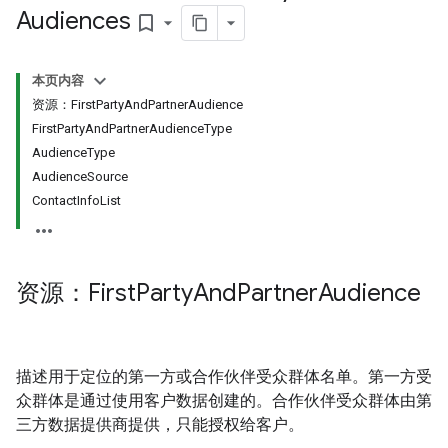
s.youtubeAssetAssociations
Audiences
bookmark_border
本页内容
资源：First
Party
And
Partner
Audience
First
Party
And
Partner
Audience
Type
Audience
Type
Audience
Source
Contact
Info
List
signedTargetOptions
s.youtubeAssetAssociations
资源：First
Party
And
Partner
Audience
iveKeywords
描述用于定位的第一方或合作伙伴受众群体名单。第一方受
众群体是通过使用客户数据创建的。合作伙伴受众群体由第
三方数据提供商提供，只能授权给客户。