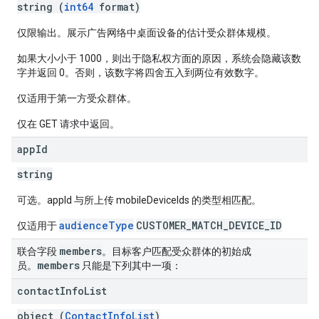
string (
int64
format)
仅限输出。展示广告网络中桌面设备的估计受众群体规模。
如果大小小于 1000，则出于隐私权方面的原因，系统会隐藏该数
字并返回 0。否则，该数字将四舍五入到两位有效数字。
仅适用于第一方受众群体。
仅在 GET 请求中返回。
app
Id
string
可选。appId 与所上传 mobileDeviceIds 的类型相匹配。
audienceType
CUSTOMER_MATCH_DEVICE_ID
仅适用于
members
联合字段
。目标客户匹配受众群体的初始成
members
员。
只能是下列其中一项：
contact
Info
List
object (
ContactInfoList
)