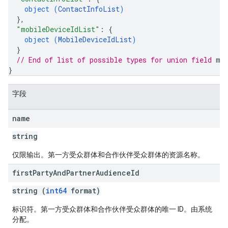
object (
ContactInfoList
)
}
,
"mobileDeviceIdList"
: 
{
object (
MobileDeviceIdList
)
}
// End of list of possible types for union field 
me
ptions
}
字段
name
string
仅限输出。第一方受众群体和合作伙伴受众群体的资源名称。
first
Party
And
Partner
Audience
Id
string (
int64
format)
标识符。第一方受众群体和合作伙伴受众群体的唯一 ID。由系统
分配。