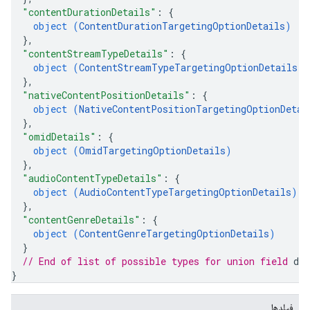
"contentDurationDetails"
: 
{
object (
ContentDurationTargetingOptionDetails
)
}
,
"contentStreamTypeDetails"
: 
{
object (
ContentStreamTypeTargetingOptionDetails
)
}
,
"nativeContentPositionDetails"
: 
{
object (
NativeContentPositionTargetingOptionDetai
}
,
"omidDetails"
: 
{
object (
OmidTargetingOptionDetails
)
}
,
"audioContentTypeDetails"
: 
{
object (
AudioContentTypeTargetingOptionDetails
)
}
,
"contentGenreDetails"
: 
{
object (
ContentGenreTargetingOptionDetails
)
}
// End of list of possible types for union field 
det
}
فیلدها