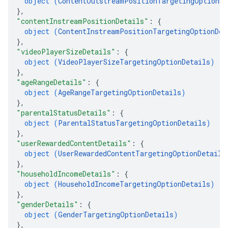
object (
ContentOutstreamPositionTargetingOptionDe
}
,
"contentInstreamPositionDetails"
: 
{
object (
ContentInstreamPositionTargetingOptionDet
}
,
"videoPlayerSizeDetails"
: 
{
object (
VideoPlayerSizeTargetingOptionDetails
)
}
,
"ageRangeDetails"
: 
{
object (
AgeRangeTargetingOptionDetails
)
}
,
"parentalStatusDetails"
: 
{
object (
ParentalStatusTargetingOptionDetails
)
}
,
"userRewardedContentDetails"
: 
{
object (
UserRewardedContentTargetingOptionDetails
}
,
"householdIncomeDetails"
: 
{
object (
HouseholdIncomeTargetingOptionDetails
)
}
,
"genderDetails"
: 
{
object (
GenderTargetingOptionDetails
)
}
,