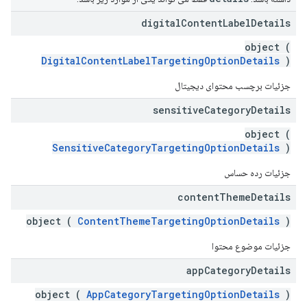
digital
Content
Label
Details
object (
DigitalContentLabelTargetingOptionDetails
)
جزئیات برچسب محتوای دیجیتال
sensitive
Category
Details
object (
SensitiveCategoryTargetingOptionDetails
)
جزئیات رده حساس
content
Theme
Details
object (
ContentThemeTargetingOptionDetails
)
جزئیات موضوع محتوا
app
Category
Details
object (
AppCategoryTargetingOptionDetails
)