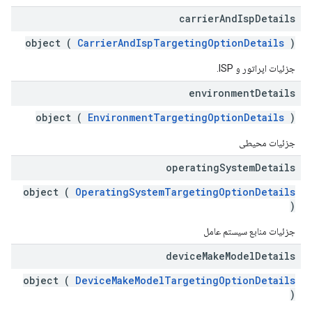
carrier
And
Isp
Details
object (
CarrierAndIspTargetingOptionDetails
)
جزئیات اپراتور و ISP.
environment
Details
object (
EnvironmentTargetingOptionDetails
)
جزئیات محیطی
operating
System
Details
object (
OperatingSystemTargetingOptionDetails
)
جزئیات منابع سیستم عامل
device
Make
Model
Details
object (
DeviceMakeModelTargetingOptionDetails
)