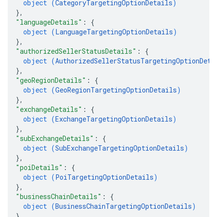
object (
CategoryTargetingOptionDetails
)
}
,
"languageDetails"
: 
{
object (
LanguageTargetingOptionDetails
)
}
,
"authorizedSellerStatusDetails"
: 
{
object (
AuthorizedSellerStatusTargetingOptionDeta
}
,
"geoRegionDetails"
: 
{
object (
GeoRegionTargetingOptionDetails
)
}
,
"exchangeDetails"
: 
{
object (
ExchangeTargetingOptionDetails
)
}
,
"subExchangeDetails"
: 
{
object (
SubExchangeTargetingOptionDetails
)
}
,
"poiDetails"
: 
{
object (
PoiTargetingOptionDetails
)
}
,
"businessChainDetails"
: 
{
object (
BusinessChainTargetingOptionDetails
)
}
,