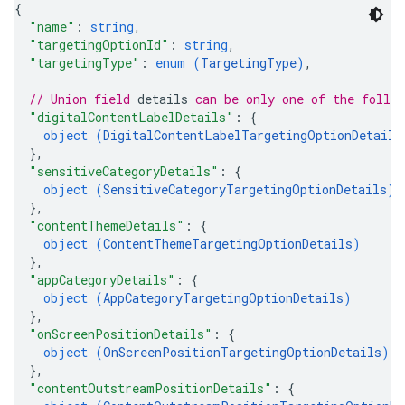
{
"name"
: 
string
,
"targetingOptionId"
: 
string
,
"targetingType"
: 
enum (
TargetingType
)
,
// Union field 
details
 can be only one of the follo
"digitalContentLabelDetails"
: 
{
object (
DigitalContentLabelTargetingOptionDetails
}
,
"sensitiveCategoryDetails"
: 
{
object (
SensitiveCategoryTargetingOptionDetails
)
}
,
"contentThemeDetails"
: 
{
object (
ContentThemeTargetingOptionDetails
)
}
,
"appCategoryDetails"
: 
{
object (
AppCategoryTargetingOptionDetails
)
}
,
"onScreenPositionDetails"
: 
{
object (
OnScreenPositionTargetingOptionDetails
)
}
,
"contentOutstreamPositionDetails"
: 
{