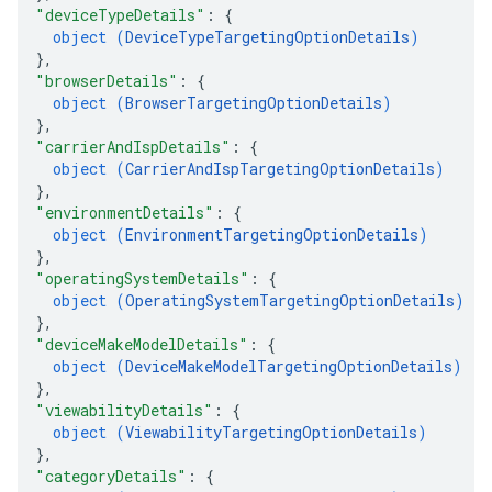
"deviceTypeDetails"
: 
{
object (
DeviceTypeTargetingOptionDetails
)
}
,
"browserDetails"
: 
{
object (
BrowserTargetingOptionDetails
)
}
,
"carrierAndIspDetails"
: 
{
object (
CarrierAndIspTargetingOptionDetails
)
}
,
"environmentDetails"
: 
{
object (
EnvironmentTargetingOptionDetails
)
}
,
"operatingSystemDetails"
: 
{
object (
OperatingSystemTargetingOptionDetails
)
}
,
"deviceMakeModelDetails"
: 
{
object (
DeviceMakeModelTargetingOptionDetails
)
}
,
"viewabilityDetails"
: 
{
object (
ViewabilityTargetingOptionDetails
)
}
,
"categoryDetails"
: 
{